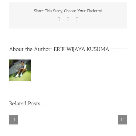
Share This Story, Choose Your Platform!
Facebook
X
WhatsApp
About the Author:
ERIK WIJAYA KUSUMA
Rainbow
Related Posts
Six
Siege
Alone
–
Rebel
in
Descenders
Razer
TORINTO-
Cops
the
Bikeout-
Synapse
DARKZER0
v1.1-
War-
SKIDROW
3
PLAZA