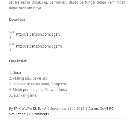
secara resmi didukung, permainan dapat berfungsi tetapi kami tidak
dapat menjaminnya.
Download :
part
http://zipansion.com/3gzrl
1
part
http://zipansion.com/3gzrm
2
Cara Install :
1. Unrar
2. Pasang atau bakar .iso
3. Jalankan installer kami, Setup.exe
4. Blokir permainan di firewall Anda
5. Jalankan game.
By
ERIK WIJAYA KUSUMA
|
September 11th, 2018
|
Action
,
GAME PC
,
Simulation
|
0 Comments