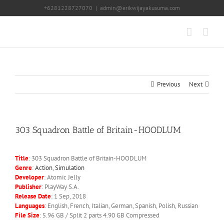
Skip
+6281228727070
|
admin@erikwijayakusuma.com
to
content
Previous
Next
303 Squadron Battle of Britain-HOODLUM
Title
: 303 Squadron Battle of Britain-HOODLUM
Genre
:
Action
,
Simulation
Developer
: Atomic Jelly
Publisher
: PlayWay S.A.
Release Date
: 1 Sep, 2018
Languages
: English, French, Italian, German, Spanish, Polish, Russian
File Size
: 5.96 GB / Split 2 parts 4.90 GB Compressed