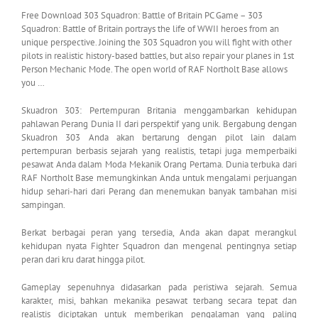
Free Download 303 Squadron: Battle of Britain PC Game – 303
Squadron: Battle of Britain portrays the life of WWII heroes from an
unique perspective. Joining the 303 Squadron you will fight with other
pilots in realistic history-based battles, but also repair your planes in 1st
Person Mechanic Mode. The open world of RAF Northolt Base allows
you …
Skuadron 303: Pertempuran Britania menggambarkan kehidupan
pahlawan Perang Dunia II dari perspektif yang unik. Bergabung dengan
Skuadron 303 Anda akan bertarung dengan pilot lain dalam
pertempuran berbasis sejarah yang realistis, tetapi juga memperbaiki
pesawat Anda dalam Moda Mekanik Orang Pertama. Dunia terbuka dari
RAF Northolt Base memungkinkan Anda untuk mengalami perjuangan
hidup sehari-hari dari Perang dan menemukan banyak tambahan misi
sampingan.
Berkat berbagai peran yang tersedia, Anda akan dapat merangkul
kehidupan nyata Fighter Squadron dan mengenal pentingnya setiap
peran dari kru darat hingga pilot.
Gameplay sepenuhnya didasarkan pada peristiwa sejarah. Semua
karakter, misi, bahkan mekanika pesawat terbang secara tepat dan
realistis diciptakan untuk memberikan pengalaman yang paling