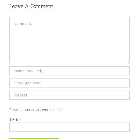
DARKZER0
No
Leave A Comment
Recoil
Macro
Comment
Please enter an answer in digits:
1 + 6 =