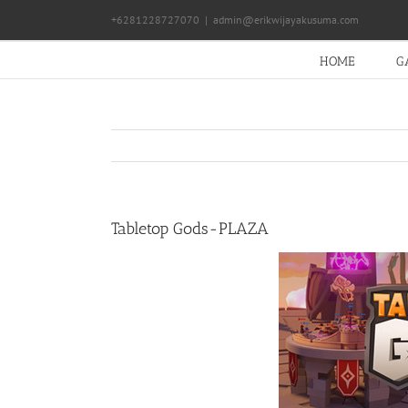
Skip
+6281228727070
|
admin@erikwijayakusuma.com
to
content
HOME
G
Tabletop Gods-PLAZA