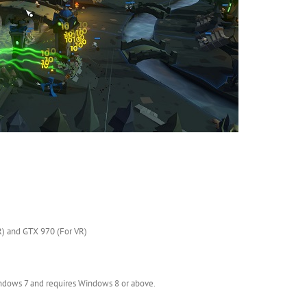
R) and GTX 970 (For VR)
indows 7 and requires Windows 8 or above.