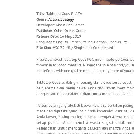
Title
: Tabletop Gods-PLAZA
Genre
:
Action
,
Strategy
Developer
: Ghost Fish Games
Publisher
: Other Ocean Group
Release Date
: 16 May, 2019
Languages
: English, French, Italian, German, Spanish, Etc …
File Size
: 956.73 MB / Single Link Compressed
Free Download Tabletop Gods PC Game – Tabletop Gods is a f
thrown in for good measure. Playing the role of a god, you a
battlefields with one goal in mind: to destroy more of your
Tabletop Gods adalah gim perang aksi arcade serba cepat,
baik. Memainkan peran dewa, Anda dan lawan memimpin 
dengan satu tujuan dalam pikiran: untuk menghancurkan l
Pertempuran yang sibuk di Dewa Meja bisa bertahan paling 
mana dari tiga faksi yang ingin Anda komando: Manusia, Ma
Anda lawan, masing-masing berada di tengah Arena sendiri
setiap putaran, Anda memiliki waktu singkat untuk men
kesempatan untuk mengganti pasukan dan mantra Anda un
berikutnya dimulai di mana Anda akan mengerahkan pasuk