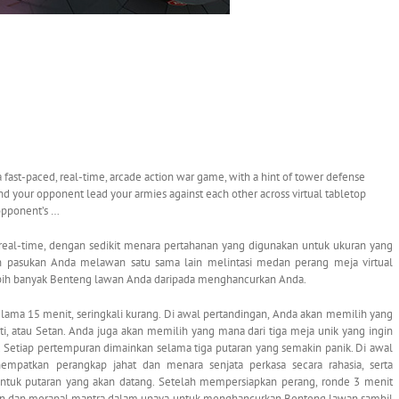
ast-paced, real-time, arcade action war game, with a hint of tower defense
nd your opponent lead your armies against each other across virtual tabletop
 opponent’s …
 real-time, dengan sedikit menara pertahanan yang digunakan untuk ukuran yang
pasukan Anda melawan satu sama lain melintasi medan perang meja virtual
ebih banyak Benteng lawan Anda daripada menghancurkan Anda.
lama 15 menit, seringkali kurang. Di awal pertandingan, Anda akan memilih yang
ti, atau Setan. Anda juga akan memilih yang mana dari tiga meja unik yang ingin
. Setiap pertempuran dimainkan selama tiga putaran yang semakin panik. Di awal
empatkan perangkap jahat dan menara senjata perkasa secara rahasia, serta
tuk putaran yang akan datang. Setelah mempersiapkan perang, ronde 3 menit
an dan merapal mantra dalam upaya untuk menghancurkan Benteng lawan sambil