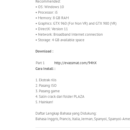
Recommended:
• OS: Windows 10
• Processor: i5
• Memory: 8 GB RAM
• Graphics: GTX 960 (For Non VR) and GTX 980 (VR)
• DirectX: Version 11
• Network: Broadband Internet connection
• Storage: 4 GB available space
Download :
Part 1
http://evassmat.com/94hX
Cara Install :
1. Ekstrak rilis
2. Pasang ISO
3. Pasang game
4. Salin crack dari folder PLAZA
5. Mainkan!
Daftar Lengkap Bahasa yang Didukung:
Bahasa Inggris, Prancis, Italia, Jerman, Spanyol, Spanyol-Ame