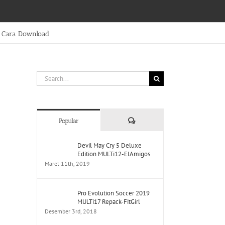
Cara Download
Search
for:
Comments
Popular
Devil May Cry 5 Deluxe
Edition MULTi12-ElAmigos
Maret 11th, 2019
Pro Evolution Soccer 2019
MULTi17 Repack-FitGirl
Desember 3rd, 2018