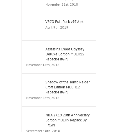
November 21st, 2018
VSCO Full Pack v97 Apk
April 9th, 2019
Assassins Creed Odyssey
Deluxe Edition MULTi15
Repack-FitGirl
November 14th, 2018
Shadow of the Tomb Raider
Croft Edition MULTi12
Repack-FitGirl
November 26th, 2018
NBA 2K19 20th Anniversary
Edition MULTi9 Repack By
FitGirl
September 18th, 2018