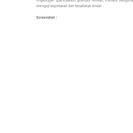
lingkungan spacestation gravitasi rendah, melalui bangun
menguji kepintaran dan kesabaran Anda!
Screenshot :