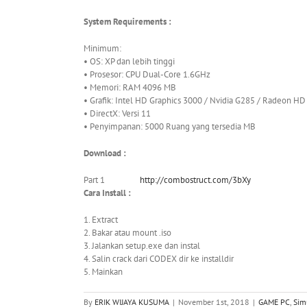
System Requirements :
Minimum:
• OS: XP dan lebih tinggi
• Prosesor: CPU Dual-Core 1.6GHz
• Memori: RAM 4096 MB
• Grafik: Intel HD Graphics 3000 / Nvidia G285 / Radeon
• DirectX: Versi 11
• Penyimpanan: 5000 Ruang yang tersedia MB
Download :
Part 1
http://combostruct.com/3bXy
Cara Install :
1. Extract
2. Bakar atau mount .iso
3. Jalankan setup.exe dan instal
4. Salin crack dari CODEX dir ke installdir
5. Mainkan
By
ERIK WIJAYA KUSUMA
|
November 1st, 2018
|
GAME PC
,
Sim