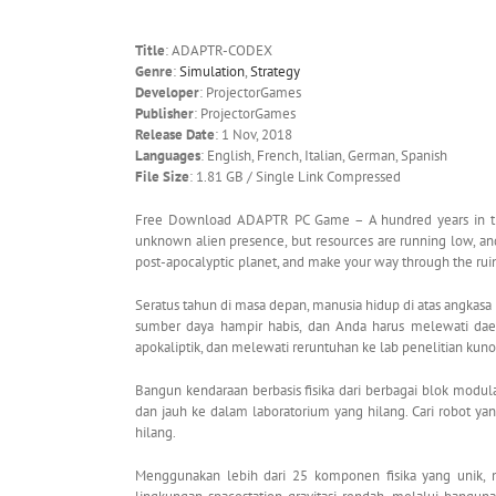
Title
: ADAPTR-CODEX
Genre
:
Simulation
,
Strategy
Developer
: ProjectorGames
Publisher
: ProjectorGames
Release Date
: 1 Nov, 2018
Languages
: English, French, Italian, German, Spanish
File Size
: 1.81 GB / Single Link Compressed
Free Download ADAPTR PC Game – A hundred years in the fu
unknown alien presence, but resources are running low, a
post-apocalyptic planet, and make your way through the rui
Seratus tahun di masa depan, manusia hidup di atas angkasa r
sumber daya hampir habis, dan Anda harus melewati daer
apokaliptik, dan melewati reruntuhan ke lab penelitian k
Bangun kendaraan berbasis fisika dari berbagai blok modula
dan jauh ke dalam laboratorium yang hilang. Cari robot yan
hilang.
Menggunakan lebih dari 25 komponen fisika yang unik, 