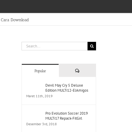
Cara Download
Search
for:
Comments
Popular
Devil May Cry 5 Deluxe
Edition MULTi12-ElAmigos
Maret 11th, 2019
Pro Evolution Soccer 2019
MULTi17 Repack-FitGirl
Desember 3rd, 2018