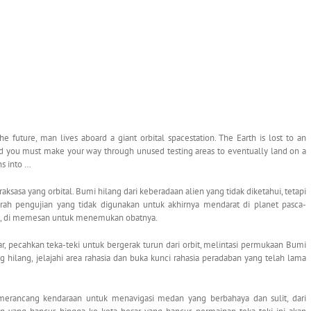
ture, man lives aboard a giant orbital spacestation. The Earth is lost to an
nd you must make your way through unused testing areas to eventually land on a
ns into …
aksasa yang orbital. Bumi hilang dari keberadaan alien yang tidak diketahui, tetapi
ah pengujian yang tidak digunakan untuk akhirnya mendarat di planet pasca-
uno, di memesan untuk menemukan obatnya.
r, pecahkan teka-teki untuk bergerak turun dari orbit, melintasi permukaan Bumi
g hilang, jelajahi area rahasia dan buka kunci rahasia peradaban yang telah lama
merancang kendaraan untuk menavigasi medan yang berbahaya dan sulit, dari