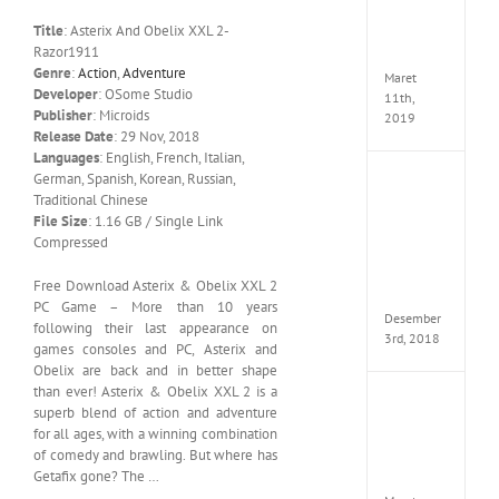
Edition
Title
: Asterix And Obelix XXL 2-
MULTi
Razor1911
ElAmi
Genre
:
Action
,
Adventure
Maret
Developer
: OSome Studio
11th,
Publisher
: Microids
2019
Release Date
: 29 Nov, 2018
Languages
: English, French, Italian,
German, Spanish, Korean, Russian,
Pro
Traditional Chinese
Evolut
Soccer
File Size
: 1.16 GB / Single Link
2019
Compressed
MULTi
Repack
Free Download Asterix & Obelix XXL 2
FitGirl
PC Game – More than 10 years
Desember
following their last appearance on
3rd, 2018
games consoles and PC, Asterix and
Obelix are back and in better shape
than ever! Asterix & Obelix XXL 2 is a
One
superb blend of action and adventure
Piece
for all ages, with a winning combination
World
of comedy and brawling. But where has
Seeker
Getafix gone? The …
CODE