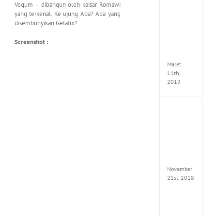
Vegum – dibangun oleh kaisar Romawi
yang terkenal. Ke ujung Apa? Apa yang
JOOX
disembunyikan Getafix?
VIP
Mod
Screenshot :
v5.1.0
Apk
Maret
11th,
2019
Autod
Invent
Pro
2017
Full
Versio
(x64)
November
21st, 2018
VSCO
Full