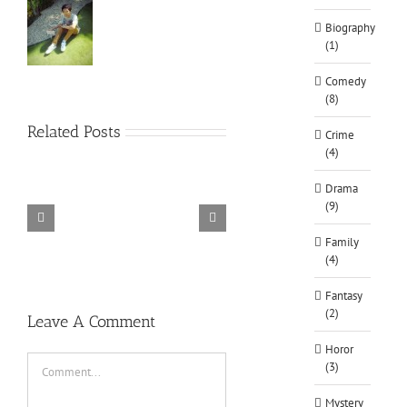
Biography
(1)
Comedy
(8)
Related Posts
Crime
(4)
Drama
(9)
TORINTO-DARKZER0
Alone in the
Family
(4)
Fantasy
(2)
Leave A Comment
Horor
Comment
(3)
Mystery