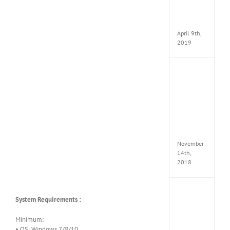
Pack
v97
Apk
April 9th,
2019
Assassi
Creed
Odyss
Delux
Edition
MULTi
Repack
FitGirl
November
14th,
2018
Shado
System Requirements :
of
the
Tomb
Minimum:
Raider
• OS: Windows 7/8/10