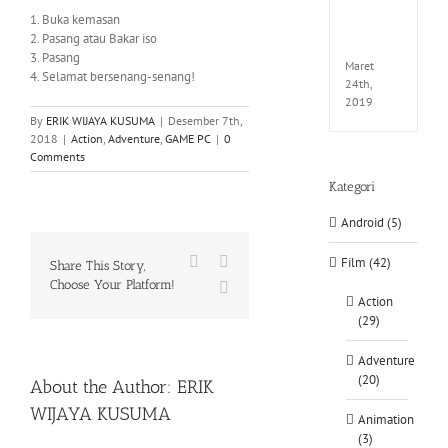
EXTEL
1. Buka kemasan
LINK-
2. Pasang atau Bakar iso
CODE
3. Pasang
Maret
4. Selamat bersenang-senang!
24th,
2019
By
ERIK WIJAYA KUSUMA
|
Desember 7th,
2018
|
Action
,
Adventure
,
GAME PC
|
0
Comments
Kategori
Android (5)
Facebook
X
Film (42)
Share This Story,
Choose Your Platform!
WhatsApp
Action
(29)
Adventure
(20)
About the Author:
ERIK
WIJAYA KUSUMA
Animation
(3)