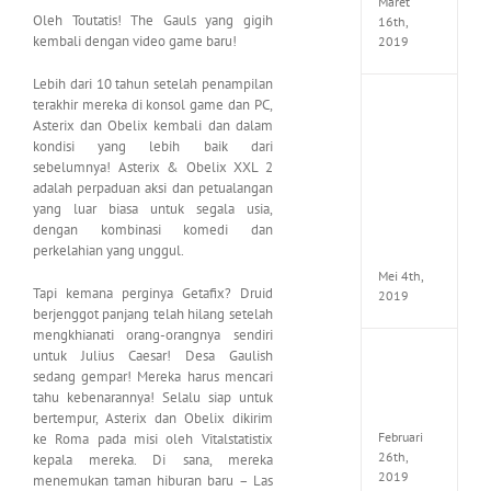
Maret
Oleh Toutatis! The Gauls yang gigih
16th,
kembali dengan video game baru!
2019
Lebih dari 10 tahun setelah penampilan
terakhir mereka di konsol game dan PC,
Enslav
Odyss
Asterix dan Obelix kembali dan dalam
to
kondisi yang lebih baik dari
the
sebelumnya! Asterix & Obelix XXL 2
West
adalah perpaduan aksi dan petualangan
Premi
yang luar biasa untuk segala usia,
Edition
dengan kombinasi komedi dan
MULTi7
perkelahian yang unggul.
ElAmi
Mei 4th,
Tapi kemana perginya Getafix? Druid
2019
berjenggot panjang telah hilang setelah
mengkhianati orang-orangnya sendiri
untuk Julius Caesar! Desa Gaulish
Yakuza
sedang gempar! Mereka harus mencari
Kiwam
Repack
tahu kebenarannya! Selalu siap untuk
FitGirl
bertempur, Asterix dan Obelix dikirim
Februari
ke Roma pada misi oleh Vitalstatistix
26th,
kepala mereka. Di sana, mereka
2019
menemukan taman hiburan baru – Las