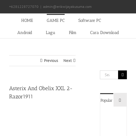
Skip
+6281228727070
|
admin@erikwijayakusuma.com
to
content
HOME
GAME PC
Software PC
Android
Lagu
Film
Cara Download
Previous
Next
Search
for:
Asterix And Obelix XXL 2-
Razor1911
Commen
Popular
Devil
May
Cry
5
Delux