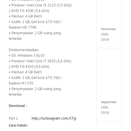
Croft
• Prosesor: Intel Core i3-2125 (3,3 GHz)
Edition
/ AMD FX-4100 (3,6 GHz)
MULTi
• Memori: 4 GB RAM
Repack
• Grafik: 1 GB, GeForce GTX 560 /
FitGirl
Radeon HD 7790
November
• Penyimpanan: 2 GB ruang yang
26th,
tersedia
2018
Direkomendasikan:
• OS: Windows 7/8/10
NBA
• Prosesor: Intel Core i7-3820 (3,6 GHz)
2K19
/ AMD FX-8350 (4,0 GHz)
20th
Annive
• Memori: 8 GB RAM
Edition
• Grafik: 2 GB, GeForce GTX 760 /
MULTi
Radeon R7 370
Repac
• Penyimpanan: 2 GB ruang yang
By
tersedia
FitGirl
September
Download :
18th,
2018
Part 1
http://turboagram.com/CTjy
Cara Install :
Fate