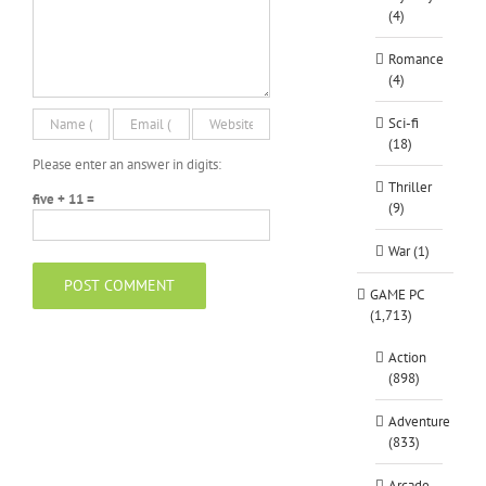
(4)
Romance
(4)
Sci-fi
(18)
Please enter an answer in digits:
Thriller
five + 11 =
(9)
War (1)
GAME PC
(1,713)
Action
(898)
Adventure
(833)
Arcade