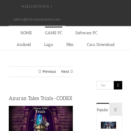
Skip
+6281228727070
|
to
content
admin@erikwijayakusuma.com
HOME
GAME PC
Software PC
Android
Lagu
Film
Cara Download
Previous
Next
Search
for:
Azuran Tales Trials-CODEX
Commen
Popular
Devil
May