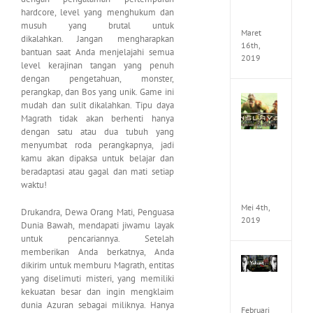
Seeker
hardcore, level yang menghukum dan
CODE
musuh yang brutal untuk
Maret
dikalahkan. Jangan mengharapkan
16th,
bantuan saat Anda menjelajahi semua
2019
level kerajinan tangan yang penuh
dengan pengetahuan, monster,
perangkap, dan Bos yang unik. Game ini
Enslav
mudah dan sulit dikalahkan. Tipu daya
Odyss
Magrath tidak akan berhenti hanya
to
dengan satu atau dua tubuh yang
the
menyumbat roda perangkapnya, jadi
West
kamu akan dipaksa untuk belajar dan
Premi
Edition
beradaptasi atau gagal dan mati setiap
MULTi7
waktu!
ElAmi
Mei 4th,
Drukandra, Dewa Orang Mati, Penguasa
2019
Dunia Bawah, mendapati jiwamu layak
untuk pencariannya. Setelah
memberikan Anda berkatnya, Anda
Yakuza
dikirim untuk memburu Magrath, entitas
Kiwam
yang diselimuti misteri, yang memiliki
Repack
kekuatan besar dan ingin mengklaim
FitGirl
dunia Azuran sebagai miliknya. Hanya
Februari