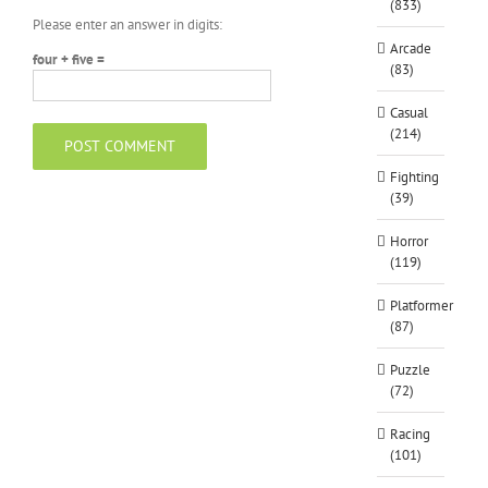
(833)
Please enter an answer in digits:
Arcade
four + five =
(83)
Casual
(214)
Fighting
(39)
Horror
(119)
Platformer
(87)
Puzzle
(72)
Racing
(101)