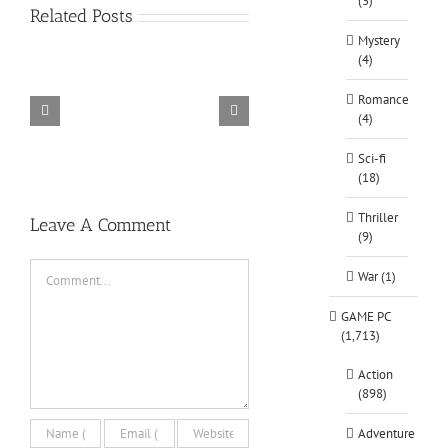
(3)
Rainbow
Related Posts
Six
Mystery
Siege
(4)
–
Razer
TORINT
Synapse
DARKZ
Romance
3
(4)
No
Recoil
Sci-fi
Macro
(18)
Thriller
Leave A Comment
(9)
Comment
War (1)
GAME PC
(1,713)
Action
(898)
Adventure