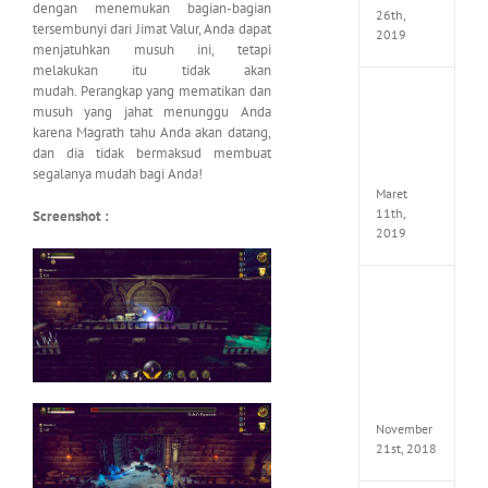
dengan menemukan bagian-bagian
26th,
tersembunyi dari Jimat Valur, Anda dapat
2019
menjatuhkan musuh ini, tetapi
melakukan itu tidak akan
mudah. Perangkap yang mematikan dan
JOOX
musuh yang jahat menunggu Anda
VIP
karena Magrath tahu Anda akan datang,
Mod
dan dia tidak bermaksud membuat
v5.1.0
Apk
segalanya mudah bagi Anda!
Maret
11th,
Screenshot :
2019
Autod
Invent
Pro
2017
Full
Versio
(x64)
November
21st, 2018