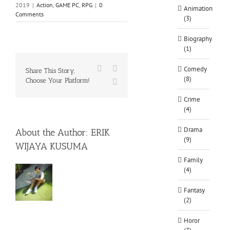
2019
|
Action
,
GAME PC
,
RPG
|
0
Animation
Comments
(3)
Biography
(1)
Facebook
X
Comedy
Share This Story,
(8)
Choose Your Platform!
WhatsApp
Crime
(4)
Drama
About the Author:
ERIK
(9)
WIJAYA KUSUMA
Family
(4)
Fantasy
(2)
Horor