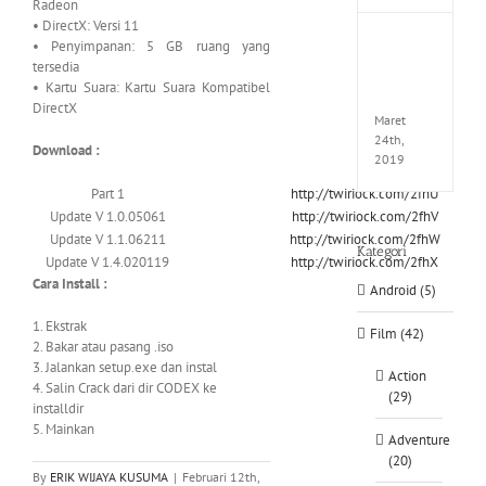
Radeon
• DirectX: Versi 11
Fate
• Penyimpanan: 5 GB ruang yang
EXTEL
tersedia
LINK-
• Kartu Suara: Kartu Suara Kompatibel
CODE
DirectX
Maret
24th,
Download :
2019
Part 1
http://twiriock.com/2fhU
Update V 1.0.05061
http://twiriock.com/2fhV
Update V 1.1.06211
http://twiriock.com/2fhW
Kategori
Update V 1.4.020119
http://twiriock.com/2fhX
Cara Install :
Android (5)
1. Ekstrak
Film (42)
2. Bakar atau
pasang .iso
3. Jalankan setup.exe dan instal
Action
4. Salin Crack dari dir CODEX ke
(29)
installdir
5. Mainkan
Adventure
(20)
By
ERIK WIJAYA KUSUMA
|
Februari 12th,