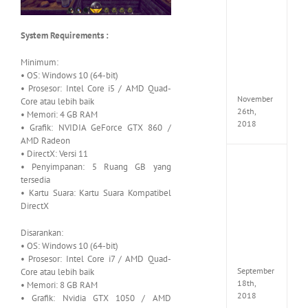
the
Tomb
Raider
System Requirements :
Croft
Edition
MULTi
Minimum:
Repack
• OS: Windows 10 (64-bit)
FitGirl
• Prosesor: Intel Core i5 / AMD Quad-
November
Core atau lebih baik
26th,
• Memori: 4 GB RAM
2018
• Grafik: NVIDIA GeForce GTX 860 /
AMD Radeon
• DirectX: Versi 11
NBA
• Penyimpanan: 5 Ruang GB yang
2K19
tersedia
20th
• Kartu Suara: Kartu Suara Kompatibel
Annive
DirectX
Edition
MULTi
Disarankan:
Repac
By
• OS: Windows 10 (64-bit)
FitGirl
• Prosesor: Intel Core i7 / AMD Quad-
September
Core atau lebih baik
18th,
• Memori: 8 GB RAM
2018
• Grafik: Nvidia GTX 1050 / AMD