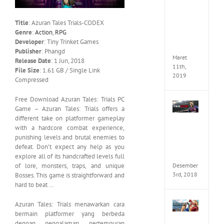
Cry
5
Delux
Title
: Azuran Tales Trials-CODEX
Edition
Genre
:
Action
,
RPG
MULTi
Developer
: Tiny Trinket Games
ElAmi
Publisher
: Phangd
Maret
Release Date
: 1 Jun, 2018
11th,
File Size
: 1.61 GB / Single Link
2019
Compressed
Free Download Azuran Tales: Trials PC
Pro
Game – Azuran Tales: Trials offers a
Evolut
different take on platformer gameplay
Soccer
with a hardcore combat experience,
2019
punishing levels and brutal enemies to
MULTi
defeat. Don’t expect any help as you
Repack
FitGirl
explore all of its handcrafted levels full
of lore, monsters, traps, and unique
Desember
3rd, 2018
Bosses. This game is straightforward and
hard to beat …
One
Azuran Tales: Trials menawarkan cara
Piece
bermain platformer yang berbeda
World
dengan pengalaman pertempuran