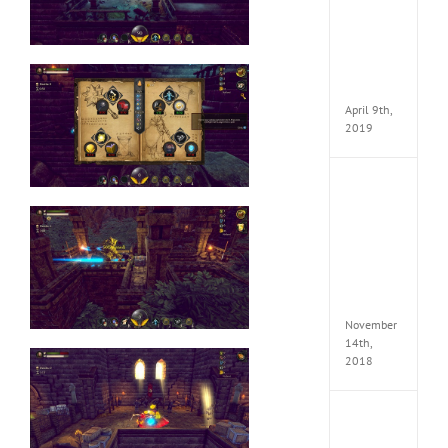
VSCO
Full
Pack
v97
Apk
April 9th,
2019
Assassi
Creed
Odyss
Delux
Edition
MULTi
Repack
FitGirl
November
14th,
2018
Shado
of