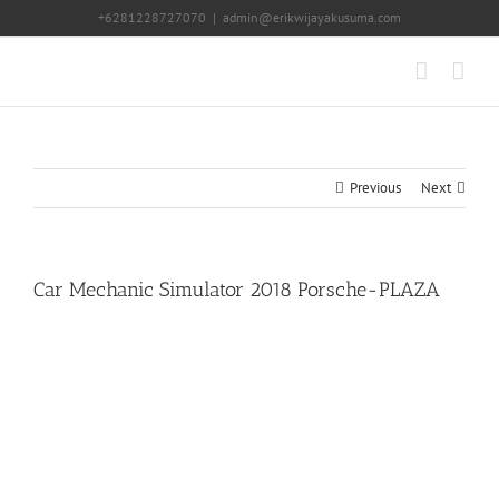
Skip
+6281228727070
|
admin@erikwijayakusuma.com
to
content
Previous
Next
Car Mechanic Simulator 2018 Porsche-PLAZA