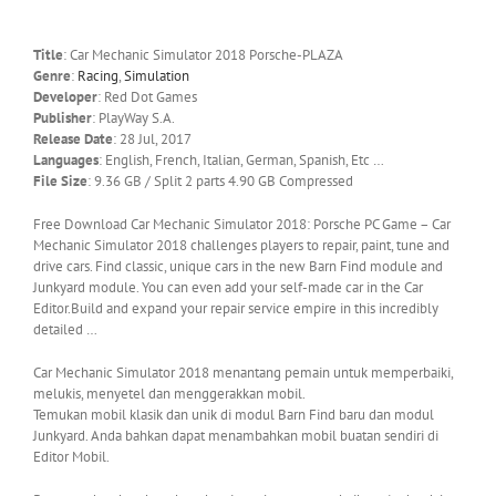
Title
: Car Mechanic Simulator 2018 Porsche-PLAZA
Genre
:
Racing
,
Simulation
Developer
: Red Dot Games
Publisher
: PlayWay S.A.
Release Date
: 28 Jul, 2017
Languages
: English, French, Italian, German, Spanish, Etc …
File Size
: 9.36 GB / Split 2 parts 4.90 GB Compressed
Free Download Car Mechanic Simulator 2018: Porsche PC Game – Car
Mechanic Simulator 2018 challenges players to repair, paint, tune and
drive cars. Find classic, unique cars in the new Barn Find module and
Junkyard module. You can even add your self-made car in the Car
Editor.Build and expand your repair service empire in this incredibly
detailed …
Car Mechanic Simulator 2018 menantang pemain untuk memperbaiki,
melukis, menyetel dan menggerakkan mobil.
Temukan mobil klasik dan unik di modul Barn Find baru dan modul
Junkyard. Anda bahkan dapat menambahkan mobil buatan sendiri di
Editor Mobil.