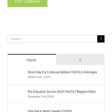
Search
for:
Comments
Popular
Devil May Cry 5 Deluxe Edition MULTi12-ElAmigos
Maret 11th, 2019
Pro Evolution Soccer 2019 MULTi17 Repack-FitGirl
Desember 3rd, 2018
One Piece World Seeker-CODEX