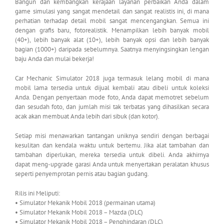
Bangun dan kembangkan kerajaan layanan perbaikan Anda dalam
game simulasi yang sangat mendetail dan sangat realistis ini, di mana
perhatian terhadap detail mobil sangat mencengangkan. Semua ini
dengan grafis baru, fotorealistik. Menampilkan lebih banyak mobil
(40+), lebih banyak alat (10+), lebih banyak opsi dan lebih banyak
bagian (1000+) daripada sebelumnya. Saatnya menyingsingkan lengan
baju Anda dan mulai bekerja!
Car Mechanic Simulator 2018 juga termasuk lelang mobil di mana
mobil lama tersedia untuk dijual kembali atau dibeli untuk koleksi
Anda. Dengan penyertaan mode foto, Anda dapat memotret sebelum
dan sesudah foto, dan jumlah misi tak terbatas yang dihasilkan secara
acak akan membuat Anda lebih dari sibuk (dan kotor).
Setiap misi menawarkan tantangan uniknya sendiri dengan berbagai
kesulitan dan kendala waktu untuk bertemu. Jika alat tambahan dan
tambahan diperlukan, mereka tersedia untuk dibeli. Anda akhirnya
dapat meng-upgrade garasi Anda untuk menyertakan peralatan khusus
seperti penyemprotan pernis atau bagian gudang.
Rilis ini Meliputi:
• Simulator Mekanik Mobil 2018 (permainan utama)
• Simulator Mekanik Mobil 2018 – Mazda (DLC)
• Simulator Mekanik Mobil 2018 – Penghindaran (DLC)