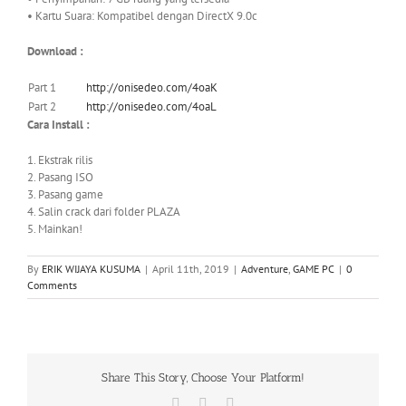
• Kartu Suara: Kompatibel dengan DirectX 9.0c
Download :
Part 1
http://onisedeo.com/4oaK
Part 2
http://onisedeo.com/4oaL
Cara Install :
1. Ekstrak rilis
2. Pasang ISO
3. Pasang game
4. Salin crack dari folder PLAZA
5. Mainkan!
By
ERIK WIJAYA KUSUMA
|
April 11th, 2019
|
Adventure
,
GAME PC
|
0
Comments
Share This Story, Choose Your Platform!
Facebook
X
WhatsApp