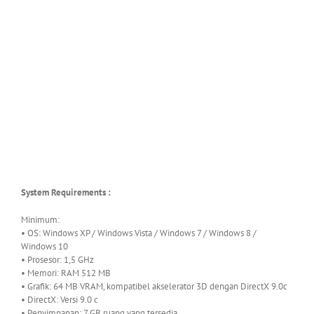
System Requirements :
Minimum:
• OS: Windows XP / Windows Vista / Windows 7 / Windows 8 /
Windows 10
• Prosesor: 1,5 GHz
• Memori: RAM 512 MB
• Grafik: 64 MB VRAM, kompatibel akselerator 3D dengan DirectX 9.0c
• DirectX: Versi 9.0 c
• Penyimpanan: 7 GB ruang yang tersedia