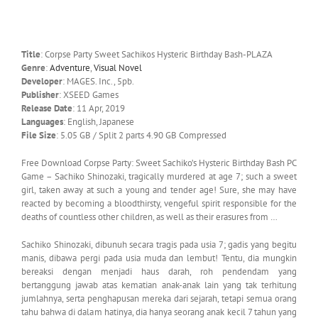
Title
: Corpse Party Sweet Sachikos Hysteric Birthday Bash-PLAZA
Genre
:
Adventure
,
Visual Novel
Developer
: MAGES. Inc., 5pb.
Publisher
: XSEED Games
Release Date
: 11 Apr, 2019
Languages
: English, Japanese
File Size
: 5.05 GB / Split 2 parts 4.90 GB Compressed
Free Download Corpse Party: Sweet Sachiko’s Hysteric Birthday Bash PC
Game – Sachiko Shinozaki, tragically murdered at age 7; such a sweet
girl, taken away at such a young and tender age! Sure, she may have
reacted by becoming a bloodthirsty, vengeful spirit responsible for the
deaths of countless other children, as well as their erasures from …
Sachiko Shinozaki, dibunuh secara tragis pada usia 7; gadis yang begitu
manis, dibawa pergi pada usia muda dan lembut! Tentu, dia mungkin
bereaksi dengan menjadi haus darah, roh pendendam yang
bertanggung jawab atas kematian anak-anak lain yang tak terhitung
jumlahnya, serta penghapusan mereka dari sejarah, tetapi semua orang
tahu bahwa di dalam hatinya, dia hanya seorang anak kecil 7 tahun yang