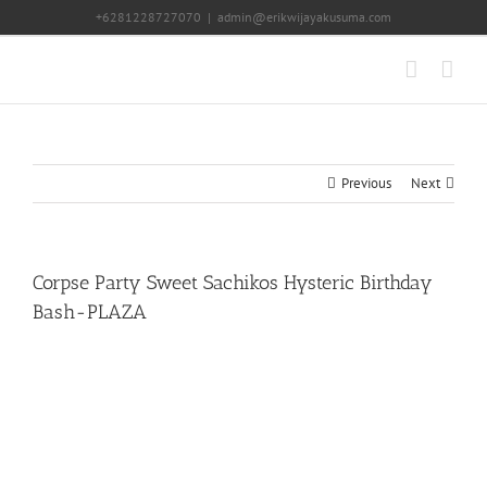
Skip
+6281228727070
|
admin@erikwijayakusuma.com
to
content
Previous
Next
Corpse Party Sweet Sachikos Hysteric Birthday
Bash-PLAZA