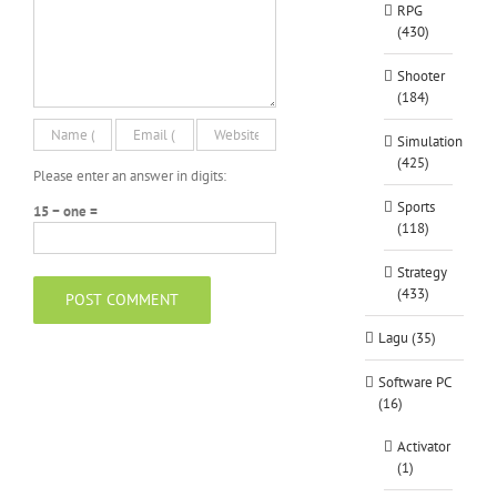
RPG
(430)
Shooter
(184)
Simulation
(425)
Please enter an answer in digits:
Sports
15 − one =
(118)
Strategy
(433)
Lagu (35)
Software PC
(16)
Activator
(1)