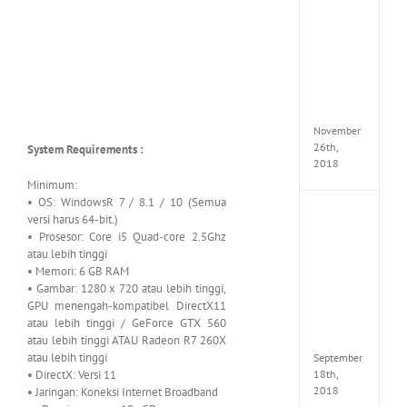
the
Tomb
Raider
Croft
Edition
MULTi
Repack
FitGirl
November
26th,
System Requirements :
2018
Minimum:
• OS: WindowsR 7 / 8.1 / 10 (Semua
NBA
versi harus 64-bit.)
2K19
• Prosesor: Core i5 Quad-core 2.5Ghz
20th
atau lebih tinggi
Annive
• Memori: 6 GB RAM
Edition
• Gambar: 1280 x 720 atau lebih tinggi,
MULTi
GPU menengah-kompatibel DirectX11
Repac
atau lebih tinggi / GeForce GTX 560
By
atau lebih tinggi ATAU Radeon R7 260X
FitGirl
atau lebih tinggi
September
• DirectX: Versi 11
18th,
2018
• Jaringan: Koneksi Internet Broadband