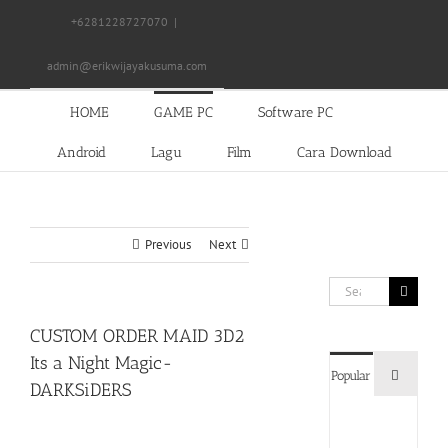
Skip
+6281228727070
|
to
content
admin@erikwijayakusuma.com
HOME
GAME PC
Software PC
Android
Lagu
Film
Cara Download
Previous
Next
Search
for:
CUSTOM ORDER MAID 3D2
Its a Night Magic-
Commen
Popular
DARKSiDERS
Devil
May