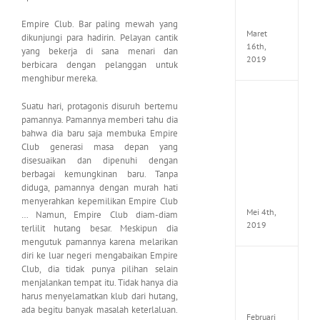
Seeker
CODE
Empire Club. Bar paling mewah yang
Maret
dikunjungi para hadirin. Pelayan cantik
16th,
yang bekerja di sana menari dan
2019
berbicara dengan pelanggan untuk
menghibur mereka.
Enslav
Suatu hari, protagonis disuruh bertemu
Odyss
pamannya. Pamannya memberi tahu dia
to
bahwa dia baru saja membuka Empire
the
Club generasi masa depan yang
West
disesuaikan dan dipenuhi dengan
Premi
Edition
berbagai kemungkinan baru. Tanpa
MULTi7
diduga, pamannya dengan murah hati
ElAmi
menyerahkan kepemilikan Empire Club
Mei 4th,
… Namun, Empire Club diam-diam
2019
terlilit hutang besar. Meskipun dia
mengutuk pamannya karena melarikan
diri ke luar negeri mengabaikan Empire
Yakuza
Club, dia tidak punya pilihan selain
Kiwam
menjalankan tempat itu. Tidak hanya dia
Repack
harus menyelamatkan klub dari hutang,
FitGirl
ada begitu banyak masalah keterlaluan.
Februari