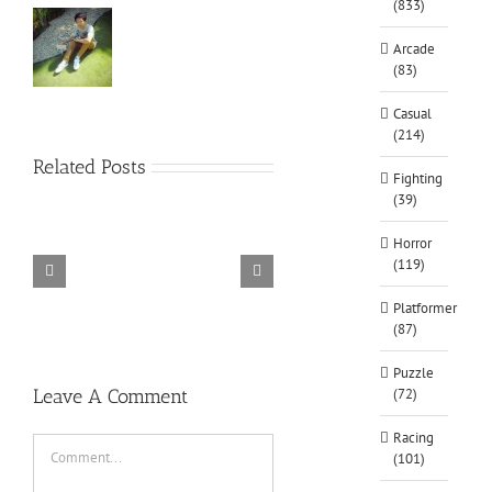
(833)
Arcade
(83)
Casual
(214)
Related Posts
Fighting
(39)
Horror
(119)
TORINTO-DARKZER0
Alone in the
Platformer
(87)
Puzzle
Leave A Comment
(72)
Racing
Comment
(101)