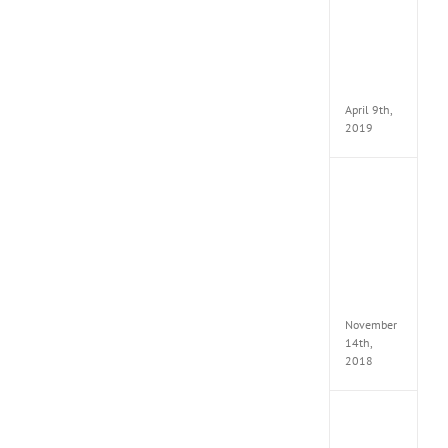
VSCO
Full
Pack
v97
Apk
April 9th,
2019
Assassi
Creed
Odyss
Delux
Edition
MULTi
Repack
FitGirl
November
14th,
2018
Shado
of