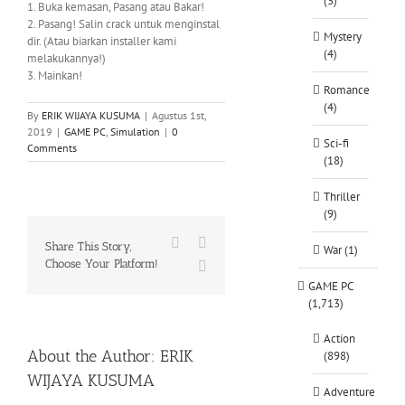
(3)
1. Buka kemasan, Pasang atau Bakar!
2. Pasang! Salin crack untuk menginstal
Mystery
dir. (Atau biarkan installer kami
(4)
melakukannya!)
3. Mainkan!
Romance
(4)
By
ERIK WIJAYA KUSUMA
|
Agustus 1st,
2019
|
GAME PC
,
Simulation
|
0
Sci-fi
Comments
(18)
Thriller
(9)
Facebook
X
Share This Story,
War (1)
Choose Your Platform!
WhatsApp
GAME PC
(1,713)
Action
About the Author:
ERIK
(898)
WIJAYA KUSUMA
Adventure