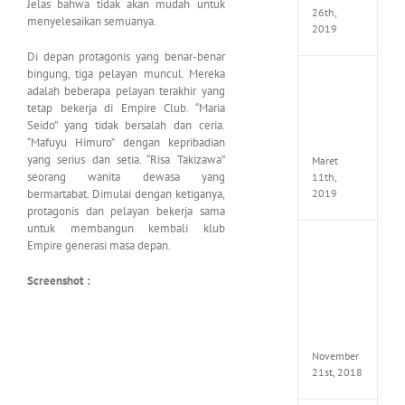
Jelas bahwa tidak akan mudah untuk
26th,
menyelesaikan semuanya.
2019
Di depan protagonis yang benar-benar
bingung, tiga pelayan muncul. Mereka
JOOX
adalah beberapa pelayan terakhir yang
VIP
tetap bekerja di Empire Club. “Maria
Mod
Seido” yang tidak bersalah dan ceria.
v5.1.0
“Mafuyu Himuro” dengan kepribadian
Apk
yang serius dan setia. “Risa Takizawa”
Maret
seorang wanita dewasa yang
11th,
2019
bermartabat. Dimulai dengan ketiganya,
protagonis dan pelayan bekerja sama
untuk membangun kembali klub
Empire generasi masa depan.
Autod
Invent
Pro
Screenshot :
2017
Full
Versio
(x64)
November
21st, 2018