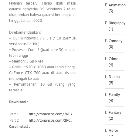
layanan terbaru. Harap ikuti masa
Animation
garansi penyedia OS. Windows 7 telah
(3)
diumumkan bahwa garansi berlangsung
hingga Januari 2020.
Biography
(1)
Direkomendasikan:
• OS: WindowsR 7 / 8.1 / 10 (Semua
Comedy
versi harus 64-bit.)
(8)
• Prosesor: Core i5 Quad-core 3Ghz atau
lebih tinggi
Crime
• Memori: 8 GB RAM
(4)
• Grafik: 1920 x 1080 atau lebih tinggi,
GeForce GTX 760 atau di atas kisaran
Drama
menengah ke atas
(9)
• Penyimpanan: 10 GB ruang yang
tersedia
Family
(4)
Download :
Fantasy
Part 1
http://tonancos.com/2RCk
(2)
Part 2
http://tonancos.com/2RCl
Cara Install :
Horor