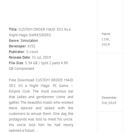
Cry
5
Delux
Edition
MULTi
ElAmi
Title
: CUSTOM ORDER MAID 3D2 Its a
Maret
Night Magic-DARKSiDERS
11th,
Genre
:
Simulation
2019
Developer
: KISS
Publisher
: S-court
Release Date
: 31 Jul, 2019
Pro
File Size
: 5.34 GB / Split 2 parts 4.90
Evolut
GB Compressed
Soccer
2019
Free Download CUSTOM ORDER MAID
MULTi
3D2 It’s a Night Magic PC Game –
Repack
Empire Club. The most luxurious bar
FitGirl
that ladies and gentlemen come and
Desember
gather. The beautiful maids who worked
3rd, 2018
there danced and talked with the
customers to amuse them. One day, the
protagonist was told to meet his uncle.
One
His uncle told him he had newly
Piece
World
opened a future …