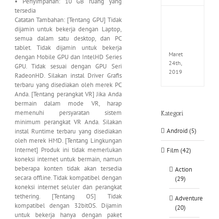
• Penyimpanan: 10 GB ruang yang
tersedia
Catatan Tambahan: [Tentang GPU] Tidak
Fate
EXTEL
dijamin untuk bekerja dengan Laptop,
LINK-
semua dalam satu desktop, dan PC
CODE
tablet. Tidak dijamin untuk bekerja
Maret
dengan Mobile GPU dan IntelHD Series
24th,
GPU. Tidak sesuai dengan GPU Seri
2019
RadeonHD. Silakan instal Driver Grafis
terbaru yang disediakan oleh merek PC
Anda. [Tentang perangkat VR] Jika Anda
bermain dalam mode VR, harap
memenuhi persyaratan sistem
Kategori
minimum perangkat VR Anda. Silakan
Android (5)
instal Runtime terbaru yang disediakan
oleh merek HMD. [Tentang Lingkungan
Internet] Produk ini tidak memerlukan
Film (42)
koneksi internet untuk bermain, namun
beberapa konten tidak akan tersedia
Action
secara offline. Tidak kompatibel dengan
(29)
koneksi internet seluler dan perangkat
tethering. [Tentang OS] Tidak
Adventure
kompatibel dengan 32bitOS. Dijamin
(20)
untuk bekerja hanya dengan paket