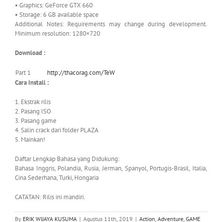
• Graphics: GeForce GTX 660
• Storage: 6 GB available space
Additional Notes: Requirements may change during development.
Minimum resolution: 1280×720
Download :
Part 1
http://thacorag.com/TeW
Cara Install :
1. Ekstrak rilis
2. Pasang ISO
3. Pasang game
4. Salin crack dari folder PLAZA
5. Mainkan!
Daftar Lengkap Bahasa yang Didukung:
Bahasa Inggris, Polandia, Rusia, Jerman, Spanyol, Portugis-Brasil, Italia,
Cina Sederhana, Turki, Hongaria
CATATAN: Rilis ini mandiri.
By
ERIK WIJAYA KUSUMA
|
Agustus 11th, 2019
|
Action
,
Adventure
,
GAME