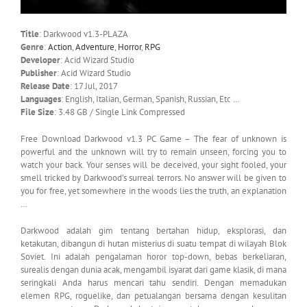
Title
: Darkwood v1.3-PLAZA
Genre
:
Action
,
Adventure
,
Horror
,
RPG
Developer
: Acid Wizard Studio
Publisher
: Acid Wizard Studio
Release Date
: 17 Jul, 2017
Languages
: English, Italian, German, Spanish, Russian, Etc …
File Size
: 3.48 GB / Single Link Compressed
Free Download Darkwood v1.3 PC Game – The fear of unknown is
powerful and the unknown will try to remain unseen, forcing you to
watch your back. Your senses will be deceived, your sight fooled, your
smell tricked by Darkwood’s surreal terrors. No answer will be given to
you for free, yet somewhere in the woods lies the truth, an explanation
…
Darkwood adalah gim tentang bertahan hidup, eksplorasi, dan
ketakutan, dibangun di hutan misterius di suatu tempat di wilayah Blok
Soviet. Ini adalah pengalaman horor top-down, bebas berkeliaran,
surealis dengan dunia acak, mengambil isyarat dari game klasik, di mana
seringkali Anda harus mencari tahu sendiri. Dengan memadukan
elemen RPG, roguelike, dan petualangan bersama dengan kesulitan