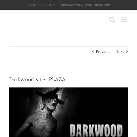
Skip
+6281228727070
|
admin@erikwijayakusuma.com
to
content
Previous
Next
Darkwood v1.3-PLAZA