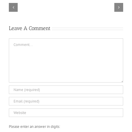
–
Descenders
Razer
Bikeout-
Synapse
SKIDROW
3
TORINTO-DARKZER
No
Leave A Comment
Recoil
Macro
Comment
Please enter an answer in digits: