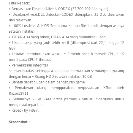
Fitur Repack:
• Berdasarkan Dead.or.Alive.6-CODEX (23.700.209.664 bytes)
• Dead.or.Alive.6.DLC.Unlocker-CODEX diterapkan, 31 DLC disertakan
dan diaktifkan
• 100% Lossless & MD5 Sempurna: semua file identik dengan aslinya
setelah instalasi
• TIDAK ADA yang robek, TIDAK ADA yang disandikan ulang
• Ukuran arsip yang jauh lebih kecil (dikompresi dari 22,1 hingga 12
GB)
• Instalasi membutuhkan waktu: ~ 8 menit pada 8-threads CPU; ~ 15
menit pada CPU 4-threads
• Pemeriksaan integritas
setelah instalasi sehingga Anda dapat memastikan semuanya terpasang
dengan benar • Ruang HDD setelah instalasi: 30 GB
• Bahasa dapat diubah dalam pengaturan game
• Pemaketan ulang menggunakan perpustakaan XTool oleh
Razor12911
• Setidaknya 2 GB RAM gratis (termasuk virtual) diperlukan untuk
menginstal repack ini
• Repack by FitGirl
Screenshot :