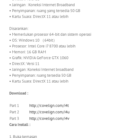
• Jaringan : Koneksi Internet Broadband
• Penyimpanan: ruang yang tersedia 50 GB
• Kartu Suara: DirectX 11 atau lebih
Disarankan:
• Memerlukan prosesor 64-bit dan sistem operasi
• OS: Windows 10 （64bit）
• Prosesor: Intel Core i7 8700 atau lebih
• Memori: 16 GB RAM
• Grafik: NVIDIA GeForce GTX 1060
• DirectX: Versi 11
• Jaringan: Koneksi Internet broadband
• Penyimpanan: ruang tersedia 50 GB
• Kartu Suara: DirectX 11 atau lebih
Download :
Part 1
http://covelign.com/i4t
Part 2
http://covelign.com/i4u
Part 3
http://covelign.com/i4v
Cara Install :
1. Buka kemasan