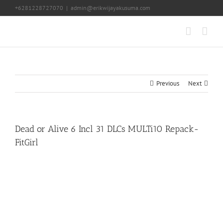
Skip
+6281228727070
|
admin@erikwijayakusuma.com
to
content
Previous
Next
Dead or Alive 6 Incl 31 DLCs MULTi10 Repack-
FitGirl