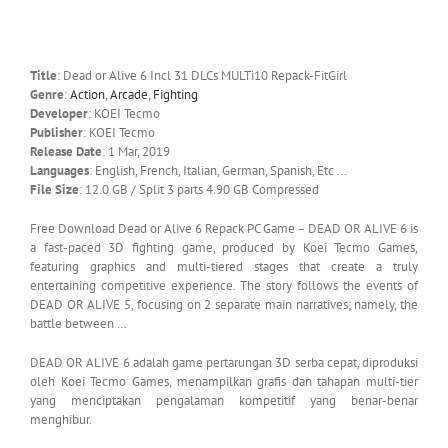
Title
: Dead or Alive 6 Incl 31 DLCs MULTi10 Repack-FitGirl
Genre
:
Action
,
Arcade
,
Fighting
Developer
: KOEI Tecmo
Publisher
: KOEI Tecmo
Release Date
: 1 Mar, 2019
Languages
: English, French, Italian, German, Spanish, Etc …
File Size
: 12.0 GB / Split 3 parts 4.90 GB Compressed
Free Download Dead or Alive 6 Repack PC Game – DEAD OR ALIVE 6 is
a fast-paced 3D fighting game, produced by Koei Tecmo Games,
featuring graphics and multi-tiered stages that create a truly
entertaining competitive experience. The story follows the events of
DEAD OR ALIVE 5, focusing on 2 separate main narratives; namely, the
battle between …
DEAD OR ALIVE 6 adalah game pertarungan 3D serba cepat, diproduksi
oleh Koei Tecmo Games, menampilkan grafis dan tahapan multi-tier
yang menciptakan pengalaman kompetitif yang benar-benar
menghibur.