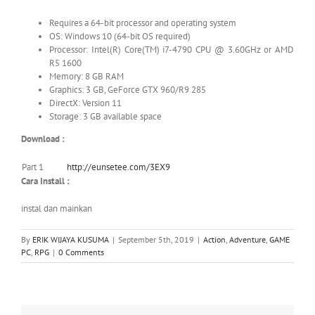
Requires a 64-bit processor and operating system
OS: Windows 10 (64-bit OS required)
Processor: Intel(R) Core(TM) i7-4790 CPU @ 3.60GHz or AMD
R5 1600
Memory: 8 GB RAM
Graphics: 3 GB, GeForce GTX 960/R9 285
DirectX: Version 11
Storage: 3 GB available space
Download :
Part 1
http://eunsetee.com/3EX9
Cara Install :
instal dan mainkan
By
ERIK WIJAYA KUSUMA
|
September 5th, 2019
|
Action
,
Adventure
,
GAME
PC
,
RPG
|
0 Comments