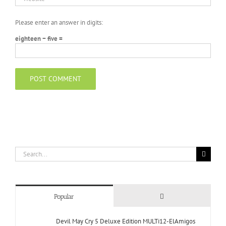
Please enter an answer in digits:
eighteen − five =
Search
for:
Comments
Popular
Devil May Cry 5 Deluxe Edition MULTi12-ElAmigos