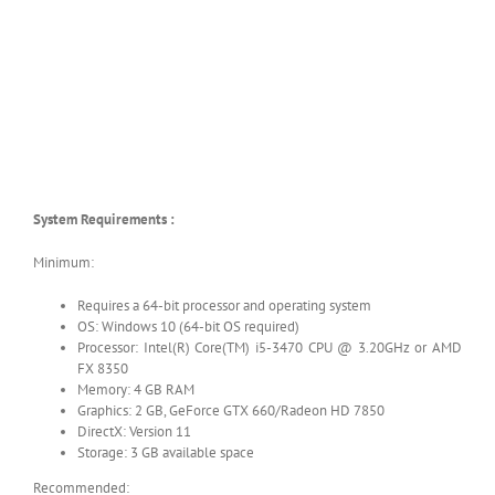
System Requirements :
Minimum:
Requires a 64-bit processor and operating system
OS: Windows 10 (64-bit OS required)
Processor: Intel(R) Core(TM) i5-3470 CPU @ 3.20GHz or AMD
FX 8350
Memory: 4 GB RAM
Graphics: 2 GB, GeForce GTX 660/Radeon HD 7850
DirectX: Version 11
Storage: 3 GB available space
Recommended: