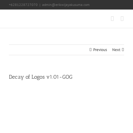
Skip
+6281228727070
|
admin@erikwijayakusuma.com
to
content
Previous
Next
Decay of Logos v1.01-GOG