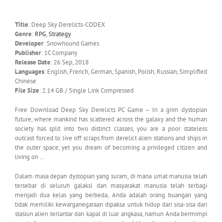
Title
: Deep Sky Derelicts-CODEX
Genre
:
RPG
,
Strategy
Developer
: Snowhound Games
Publisher
: 1C Company
Release Date
: 26 Sep, 2018
Languages
: English, French, German, Spanish, Polish, Russian, Simplified
Chinese
File Size
: 2.14 GB / Single Link Compressed
Free Download Deep Sky Derelicts PC Game – In a grim dystopian
future, where mankind has scattered across the galaxy and the human
society has split into two distinct classes, you are a poor stateless
outcast forced to live off scraps from derelict alien stations and ships in
the outer space, yet you dream of becoming a privileged citizen and
living on …
Dalam masa depan dystopian yang suram, di mana umat manusia telah
tersebar di seluruh galaksi dan masyarakat manusia telah terbagi
menjadi dua kelas yang berbeda, Anda adalah orang buangan yang
tidak memiliki kewarganegaraan dipaksa untuk hidup dari sisa-sisa dari
stasiun alien terlantar dan kapal di luar angkasa, namun Anda bermimpi