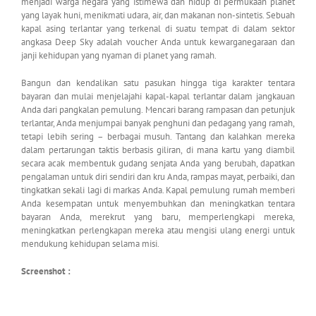
menjadi warga negara yang istimewa dan hidup di permukaan planet
yang layak huni, menikmati udara, air, dan makanan non-sintetis. Sebuah
kapal asing terlantar yang terkenal di suatu tempat di dalam sektor
angkasa Deep Sky adalah voucher Anda untuk kewarganegaraan dan
janji kehidupan yang nyaman di planet yang ramah.
Bangun dan kendalikan satu pasukan hingga tiga karakter tentara
bayaran dan mulai menjelajahi kapal-kapal terlantar dalam jangkauan
Anda dari pangkalan pemulung. Mencari barang rampasan dan petunjuk
terlantar, Anda menjumpai banyak penghuni dan pedagang yang ramah,
tetapi lebih sering – berbagai musuh. Tantang dan kalahkan mereka
dalam pertarungan taktis berbasis giliran, di mana kartu yang diambil
secara acak membentuk gudang senjata Anda yang berubah, dapatkan
pengalaman untuk diri sendiri dan kru Anda, rampas mayat, perbaiki, dan
tingkatkan sekali lagi di markas Anda. Kapal pemulung rumah memberi
Anda kesempatan untuk menyembuhkan dan meningkatkan tentara
bayaran Anda, merekrut yang baru, memperlengkapi mereka,
meningkatkan perlengkapan mereka atau mengisi ulang energi untuk
mendukung kehidupan selama misi.
Screenshot :