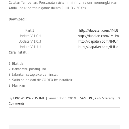
Catatan Tambahan: Persyaratan sistem minimum akan memungkinkan
Anda untuk bermain game dalam FullHD / 30 fps
Download :
Part 1
http://dapalan.com/IMUl
Update V 1.0.1
http://dapalan.com/IMUm
Update V 1.0.3
http://dapalan.com/IMUn
Update V 1.1.1
http://dapalan.com/IMUo
Cara Install :
1. Ekstrak
2. Bakar atau
pasang .iso
3. Jalankan setup.exe dan instal
4. Salin celah dari dir CODEX ke installdir
5. Mainkan
By
ERIK WIJAYA KUSUMA
|
Januari 15th, 2019
|
GAME PC
,
RPG
,
Strategy
|
0
Comments