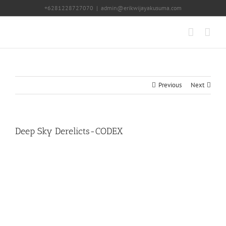
Skip
+6281228727070
|
admin@erikwijayakusuma.com
to
content
Previous
Next
Deep Sky Derelicts-CODEX