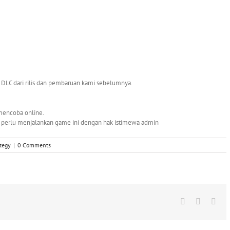
 DLC dari rilis dan pembaruan kami sebelumnya.
mencoba online.
n perlu menjalankan game ini dengan hak istimewa admin
tegy
|
0 Comments
Facebook
X
Wha