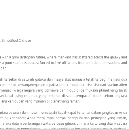
n, Simplified Chinese
 In a grim dystopian future, where mankind has scattered across the galaxy and
 a poor stateless outcast forced to live off scraps from derelict alien stations and
leged …
h tersebar di seluruh galaksi dan masyarakat manusia telah terbagi menjadi dua
memiliki kewarganegaraan dipaksa untuk hidup dari sisa-sisa dari stasiun alien
 menjadi warga negara yang istimewa dan hidup di permukaan planet yang layak
uah kapal asing terlantar yang terkenal di suatu tempat di dalam sektor angkasa
anji kehidupan yang nyaman di planet yang ramah.
entara bayaran dan mulai menjelajahi kapal-kapal terlantar dalam jangkauan Anda
etunjuk terlantar, Anda menjumpai banyak penghuni dan pedagang yang ramah,
ereka dalam pertarungan taktis berbasis giliran, di mana kartu yang ditarik secara
, dapatkan pengalaman untuk diri sendiri dan kru Anda, rampas mayat, perbaiki,