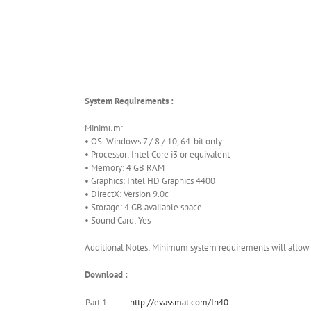
System Requirements :
Minimum:
• OS: Windows 7 / 8 / 10, 64-bit only
• Processor: Intel Core i3 or equivalent
• Memory: 4 GB RAM
• Graphics: Intel HD Graphics 4400
• DirectX: Version 9.0c
• Storage: 4 GB available space
• Sound Card: Yes
Additional Notes: Minimum system requirements will allow 
Download :
Part 1
http://evassmat.com/In40