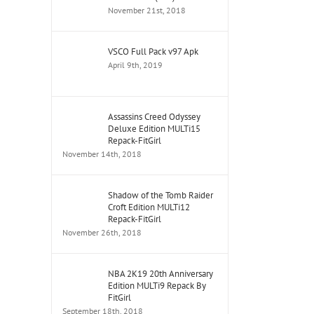
November 21st, 2018
VSCO Full Pack v97 Apk
April 9th, 2019
Assassins Creed Odyssey
Deluxe Edition MULTi15
Repack-FitGirl
November 14th, 2018
Shadow of the Tomb Raider
Croft Edition MULTi12
Repack-FitGirl
November 26th, 2018
NBA 2K19 20th Anniversary
Edition MULTi9 Repack By
FitGirl
September 18th, 2018