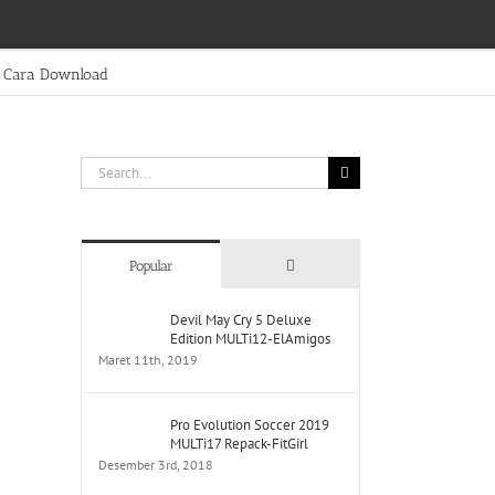
Cara Download
Search
for:
Comments
Popular
Devil May Cry 5 Deluxe
Edition MULTi12-ElAmigos
Maret 11th, 2019
Pro Evolution Soccer 2019
MULTi17 Repack-FitGirl
Desember 3rd, 2018