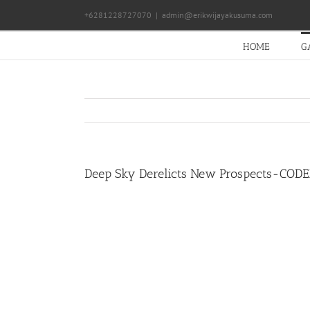
Skip
+6281228727070
|
admin@erikwijayakusuma.com
to
content
HOME
G
Deep Sky Derelicts New Prospects-COD