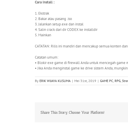
Cara Install :
1. Ekstrak
2. Bakar atau pasang .iso
3. Jalankan setup.exe dan instal
4. Salin crack dari dir CODEX ke installdir
5. Mainkan
CATATAN: Rilis ini mandiri dan mencakup semua konten dan
Catatan umum:
• Blokir exe game di firewall Anda untuk mencegah game 
• Jika Anda menginstal game ke drive sistem Anda, mungki
By
ERIK WIJAYA KUSUMA
|
Mei 31st, 2019
|
GAME PC
,
RPG
,
Stra
Share This Story, Choose Your Platform!