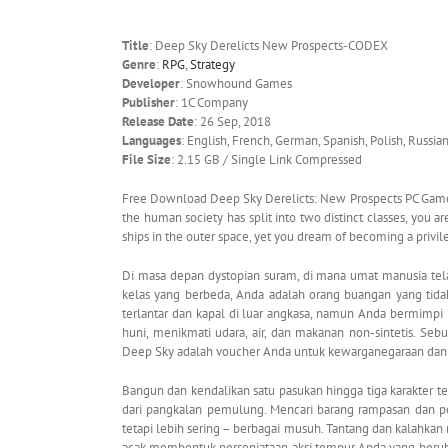
Title
: Deep Sky Derelicts New Prospects-CODEX
Genre
:
RPG
,
Strategy
Developer
: Snowhound Games
Publisher
: 1C Company
Release Date
: 26 Sep, 2018
Languages
: English, French, German, Spanish, Polish, Russia
File Size
: 2.15 GB / Single Link Compressed
Free Download Deep Sky Derelicts: New Prospects PC Game –
the human society has split into two distinct classes, you are
ships in the outer space, yet you dream of becoming a privi
Di masa depan dystopian suram, di mana umat manusia tela
kelas yang berbeda, Anda adalah orang buangan yang tidak 
terlantar dan kapal di luar angkasa, namun Anda bermimpi
huni, menikmati udara, air, dan makanan non-sintetis. Seb
Deep Sky adalah voucher Anda untuk kewarganegaraan dan j
Bangun dan kendalikan satu pasukan hingga tiga karakter t
dari pangkalan pemulung. Mencari barang rampasan dan p
tetapi lebih sering – berbagai musuh. Tantang dan kalahkan m
acak membentuk persenjataan aksi tempur Anda yang berubah