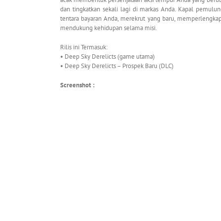
dan tingkatkan sekali lagi di markas Anda. Kapal pem
tentara bayaran Anda, merekrut yang baru, memperlengka
mendukung kehidupan selama misi.
Rilis ini Termasuk:
• Deep Sky Derelicts (game utama)
• Deep Sky Derelicts – Prospek Baru (DLC)
Screenshot :