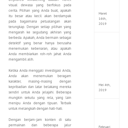
Seeker
visual dewasa yang berfokus pada
CODE
cerita. Pilihan yang Anda buat, apakah
Maret
itu besar atau kecil akan berdampak
16th,
pada bagaimana petualangan akan
2019
terungkap. Dengan setiap pilihan yang
mengarah ke segudang akhiran yang
berbeda. Apakah, Anda bermain sebagai
Enslav
detektif yang benar hanya berusaha
Odyss
menemukan kebenaran, atau apakah
to
Anda membiarkan roh-roh jahat Anda
the
mengambil alih.
West
Premi
Edition
Ketika Anda menggali investigasi Anda,
MULTi7
Anda akan menemukan beragam
ElAmi
karakter, masing-masing dengan
Mei 4th,
kepribadian dan latar belakang mereka
2019
sendiri untuk Anda jelajahi. Beberapa
mungkin sekutu yang rela, yang lain
menipu Anda dengan tipuan. Terbaik
Yakuza
untuk melangkah dengan hati-hati.
Kiwam
Repack
Dengan berjam-jam konten di satu
FitGirl
permainan dan beberapa jalur
Februari