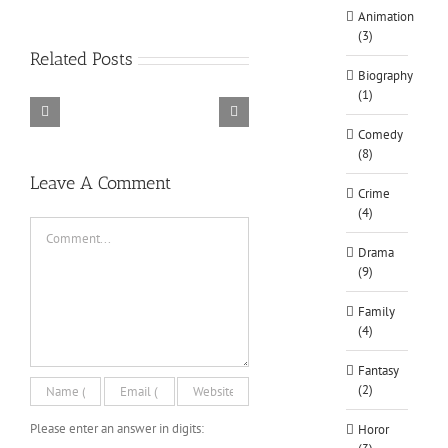
Animation
(3)
Rainbow
Related Posts
Six
Biography
Siege
Alone
(1)
–
Rebel
in
Descenders
Razer
TORINTO-
Cops
the
Bikeout-
Comedy
Synapse
DARKZER0
v1.1-
War-
SKIDROW
(8)
3
PLAZA
DARKZER0
No
Leave A Comment
Crime
Recoil
(4)
Macro
Comment
Drama
(9)
Family
(4)
Fantasy
(2)
Please enter an answer in digits:
Horor