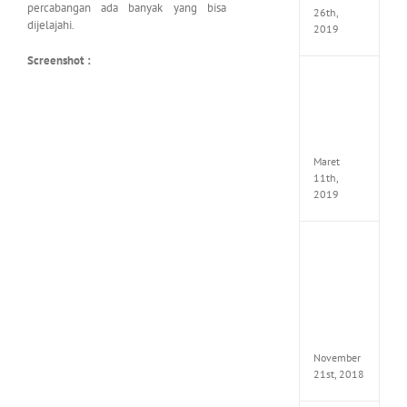
percabangan ada banyak yang bisa
26th,
dijelajahi.
2019
Screenshot :
JOOX
VIP
Mod
v5.1.0
Apk
Maret
11th,
2019
Autod
Invent
Pro
2017
Full
Versio
(x64)
November
21st, 2018