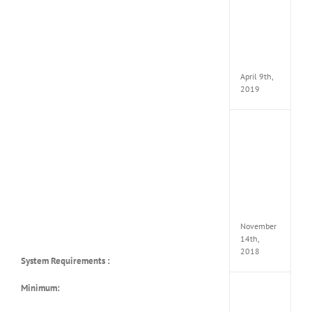
VSCO
Full
Pack
v97
Apk
April 9th,
2019
Assassi
Creed
Odyss
Delux
Edition
MULTi
Repack
FitGirl
November
14th,
2018
System Requirements :
Minimum:
Shado
of