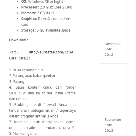
OS:
WIndows XP or higher
the
Tomb
Processor:
2.0 GHz Core 2 Duo
Raider
Memory:
2 GB RAM
Croft
Graphics:
DirectX compatible
Edition
card
MULTi
Storage:
3 GB available space
Repack
FitGirl
Download :
November
26th,
Part 1
http://eunsetee.com/1cUA
2018
Cara Install :
1. Buka kemasan rilis
NBA
2. Pasang atau bakar gambar
2K19
3. Pasang
20th
4. Salin konten crack dari folder
Annive
SKIDROW dan ke folder instal utama
Edition
MULTi
dan timpa
Repac
5. Blokir game di firewall Anda dan
By
tandai crack sebagai aman / tepercaya
FitGirl
dalam program antivirus Anda
September
7. Ingatlah untuk menjalankan game
18th,
dengan hak admin – terutama di drive C:
2018
8. Mainkan game