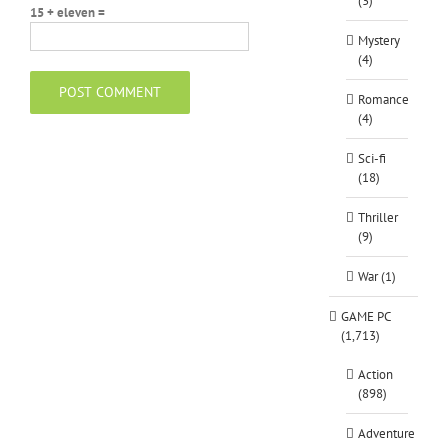
(3)
15 + eleven =
Mystery
(4)
Romance
(4)
Sci-fi
(18)
Thriller
(9)
War (1)
GAME PC
(1,713)
Action
(898)
Adventure