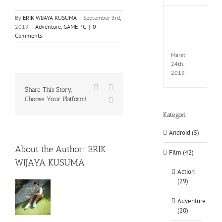
By
ERIK WIJAYA KUSUMA
|
September 3rd,
Fate
2019
|
Adventure
,
GAME PC
|
0
EXTEL
Comments
LINK-
CODE
Maret
24th,
2019
Facebook
X
Share This Story,
Choose Your Platform!
WhatsApp
Kategori
Android (5)
About the Author:
ERIK
Film (42)
WIJAYA KUSUMA
Action
(29)
Adventure
(20)