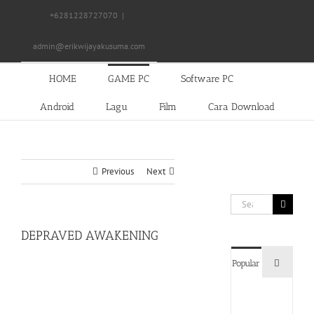
Skip
+6281228727070
|
to
content
admin@erikwijayakusuma.com
HOME
GAME PC
Software PC
Android
Lagu
Film
Cara Download
Previous
Next
Search
for:
DEPRAVED AWAKENING
Commen
Popular
Devil
May