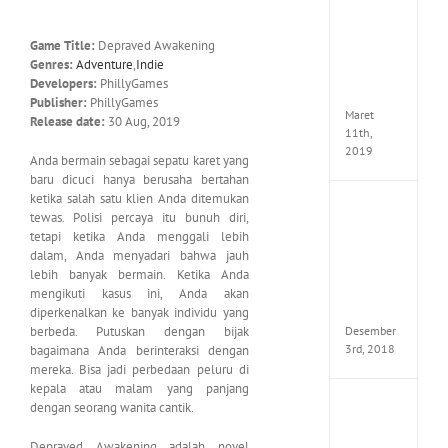
Cry
5
Delux
Game Title:
Depraved Awakening
Edition
Genres:
Adventure
,
Indie
MULTi
Developers:
PhillyGames
ElAmi
Publisher:
PhillyGames
Maret
Release date:
30 Aug, 2019
11th,
2019
Anda bermain sebagai sepatu karet yang
baru dicuci hanya berusaha bertahan
ketika salah satu klien Anda ditemukan
Pro
tewas. Polisi percaya itu bunuh diri,
Evolut
tetapi ketika Anda menggali lebih
Soccer
dalam, Anda menyadari bahwa jauh
2019
lebih banyak bermain. Ketika Anda
MULTi
mengikuti kasus ini, Anda akan
Repack
FitGirl
diperkenalkan ke banyak individu yang
Desember
berbeda. Putuskan dengan bijak
3rd, 2018
bagaimana Anda berinteraksi dengan
mereka. Bisa jadi perbedaan peluru di
kepala atau malam yang panjang
One
dengan seorang wanita cantik.
Piece
World
Depraved Awakening adalah novel