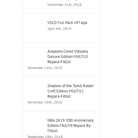
November 21st, 2018
VSCO Full Pack v97 Apk
April 9th, 2019
Assassins Creed Odyssey
Deluxe Edition MULTi15
Repack-FitGirl
November 14th, 2018
Shadow of the Tomb Raider
Croft Edition MULTi12
Repack-FitGirl
November 26th, 2018
NBA 2K19 20th Anniversary
Edition MULTi9 Repack By
FitGirl
September 18th, 2018