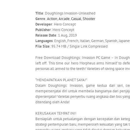
Title
: Doughlings Invasion-Unleashed
Genre
:
Action
,
Arcade
,
Casual
,
Shooter
Developer
: Hero Concept
Publisher
: Hero Concept
Release Date
: 1 Aug, 2019
Languages
: English, French, Italian, German, Spanish, Japane
File Size
: 95.74 MB / Single Link Compressed
Free Download Doughlings: Invasion PC Game – In Doughling
left off. This time our hero Morpheus arms himself to defe
personas all armed to the teeth! Varieties of raving space in
“MENDAPATKAN PLANET SAYA!”
Dalam Doughlings: Invasion, game kedua dari seri, cer
mempersenjatai diri untuk membela bangsanya dari penjaj
dipersenjatai! Varietas penyerbu ruang angkasa dan bos 
ditendang oleh Anda!
KERUSAKAN TEMPAT INI!
Bersiaplah untuk petualangan dengan kecepatan dan ket
strategi pertempuran baru, memperoleh kekuatan yang tak 
penyerbu ruang angkasa yang tidak disukai dengan kekuat