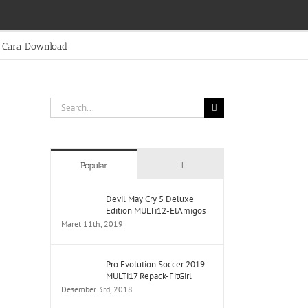
Cara Download
Search
for:
Comments
Popular
Devil May Cry 5 Deluxe
Edition MULTi12-ElAmigos
Maret 11th, 2019
Pro Evolution Soccer 2019
MULTi17 Repack-FitGirl
Desember 3rd, 2018