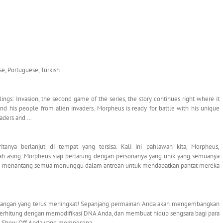
se, Portuguese, Turkish
s: Invasion, the second game of the series, the story continues right where it
nd his people from alien invaders. Morpheus is ready for battle with his unique
vaders and …
itanya berlanjut di tempat yang tersisa. Kali ini pahlawan kita, Morpheus,
ah asing. Morpheus siap bertarung dengan personanya yang unik yang semuanya
yang menantang semua menunggu dalam antrean untuk mendapatkan pantat mereka
egangan yang terus meningkat! Sepanjang permainan Anda akan mengembangkan
terhitung dengan memodifikasi DNA Anda, dan membuat hidup sengsara bagi para
an Show Off Anda yang mempesona.