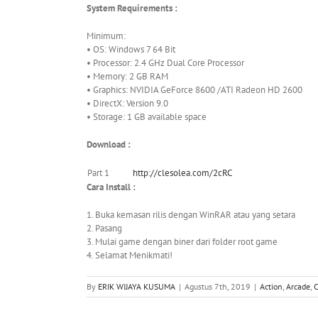
System Requirements :
Minimum:
• OS: Windows 7 64 Bit
• Processor: 2.4 GHz Dual Core Processor
• Memory: 2 GB RAM
• Graphics: NVIDIA GeForce 8600 /ATI Radeon HD 2600
• DirectX: Version 9.0
• Storage: 1 GB available space
Download :
Part 1
http://clesolea.com/2cRC
Cara Install :
1. Buka kemasan rilis dengan WinRAR atau yang setara
2. Pasang
3. Mulai game dengan biner dari folder root game
4. Selamat Menikmati!
By
ERIK WIJAYA KUSUMA
|
Agustus 7th, 2019
|
Action
,
Arcade
,
C