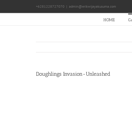
Skip
+6281228727070
|
admin@erikwijayakusuma.com
to
content
HOME
G
Doughlings Invasion-Unleashed