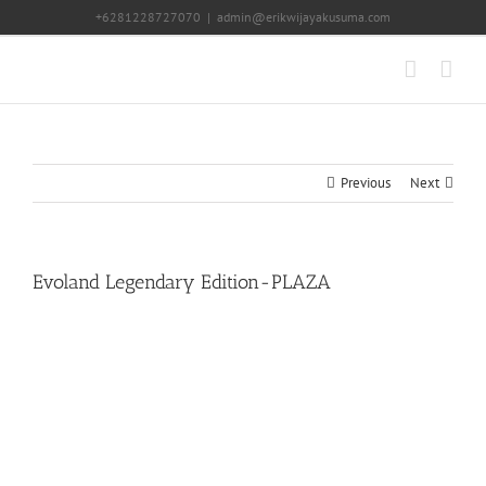
Skip
+6281228727070
|
admin@erikwijayakusuma.com
to
content
Previous
Next
Evoland Legendary Edition-PLAZA