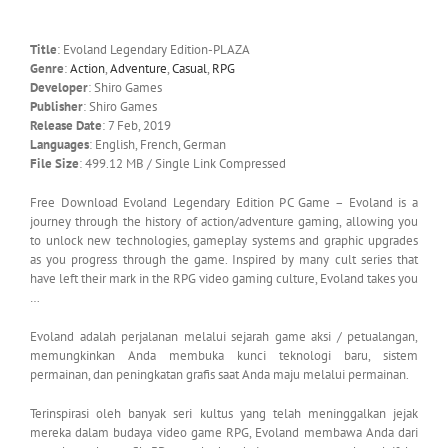
Title
: Evoland Legendary Edition-PLAZA
Genre
:
Action
,
Adventure
,
Casual
,
RPG
Developer
: Shiro Games
Publisher
: Shiro Games
Release Date
: 7 Feb, 2019
Languages
: English, French, German
File Size
: 499.12 MB / Single Link Compressed
Free Download Evoland Legendary Edition PC Game – Evoland is a
journey through the history of action/adventure gaming, allowing you
to unlock new technologies, gameplay systems and graphic upgrades
as you progress through the game. Inspired by many cult series that
have left their mark in the RPG video gaming culture, Evoland takes you
…
Evoland adalah perjalanan melalui sejarah game aksi / petualangan,
memungkinkan Anda membuka kunci teknologi baru, sistem
permainan, dan peningkatan grafis saat Anda maju melalui permainan.
Terinspirasi oleh banyak seri kultus yang telah meninggalkan jejak
mereka dalam budaya video game RPG, Evoland membawa Anda dari