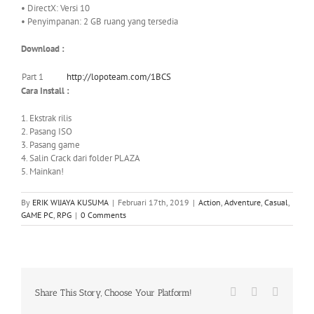
• DirectX: Versi 10
• Penyimpanan: 2 GB ruang yang tersedia
Download :
Part 1
http://lopoteam.com/1BCS
Cara Install :
1. Ekstrak rilis
2. Pasang ISO
3. Pasang game
4. Salin Crack dari folder PLAZA
5. Mainkan!
By
ERIK WIJAYA KUSUMA
|
Februari 17th, 2019
|
Action
,
Adventure
,
Casual
,
GAME PC
,
RPG
|
0 Comments
Facebook
X
WhatsA
Share This Story, Choose Your Platform!