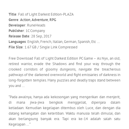
Title
: Fall of Light Darkest Edition-PLAZA
Genre
:
Action
,
Adventure
,
RPG
Developer
: RuneHeads
Publisher
: 1C Company
Release Date
: 28 Sep, 2017
Languages
: English, French, Italian, German, Spanish, Etc …
File Size
: 1.67 GB / Single Link Compressed
Free Download Fall of Light Darkest Edition PC Game – As Nyx, an old,
retired warrior, evade the Shadows and find your way through the
crooked corridors of gloomy dungeons, navigate the treacherous
pathways of the darkened overworld and fight emissaries of darkness in
long-forgotten temples. Many puzzles and deadly traps stand between
you and …
“Pada awalnya, hanya ada kekosongan yang mengerikan dan menjerit,
di mana jiwa-jiwa bengkok menggeliat, dipenjara dalam
ketiadaan. Kemudian kegelapan ditembus oleh Luce, dan dengan dia
datang kehangatan dan ketertiban. Waktu manusia telah dimulai, dan
akan berlangsung banyak era. Tapi era ke-14 adalah salah satu
Kegelapan … “