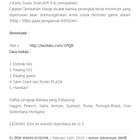
• Kartu Suara: DirectX® 9.0c kompatibel
Catatan Tambahan: Harap dicatat bahwa perangkat keras minimum yang
diperlukan akan memungkinkan Anda untuk bermain game dalam
900p / 30fps pada pengaturan RENDAH
Download :
Part 1
http://keistaru.com/1PQB
Cara Install :
1. Ekstrak rilis
2. Pasang ISO
3. Pasang game
4. Salin Crack dari folder PLAZA
5. Mainkan!
Daftar Lengkap Bahasa yang Didukung:
Inggris, Prancis, Italia, Jerman, Spanyol, Rusia, Portugis-Brasil, Cina
Sederhana, Hongaria
CATATAN: Rilis ini mandiri diperbarui ke v1.5
By
ERIK WIJAYA KUSUMA
|
Februari 24th, 2019
|
Action
,
Adventure
,
GAME