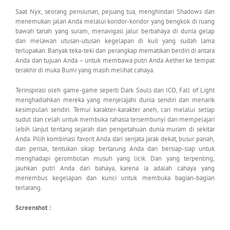
Saat Nyx, seorang pensiunan, pejuang tua, menghindari Shadows dan
menemukan jalan Anda melalui koridor-koridor yang bengkok di ruang
bawah tanah yang suram, menavigasi jalur berbahaya di dunia gelap
dan melawan utusan-utusan kegelapan di kuil yang sudah lama
terlupakan. Banyak teka-teki dan perangkap mematikan berdiri di antara
Anda dan tujuan Anda – untuk membawa putri Anda Aether ke tempat
terakhir di muka Bumi yang masih melihat cahaya.
Terinspirasi oleh game-game seperti Dark Souls dan ICO, Fall of Light
menghadiahkan mereka yang menjelajahi dunia sendiri dan menarik
kesimpulan sendiri. Temui karakter-karakter aneh, cari melalui setiap
sudut dan celah untuk membuka rahasia tersembunyi dan mempelajari
lebih lanjut tentang sejarah dan pengetahuan dunia muram di sekitar
Anda. Pilih kombinasi favorit Anda dari senjata jarak dekat, busur panah,
dan perisai, tentukan sikap bertarung Anda dan bersiap-siap untuk
menghadapi gerombolan musuh yang licik. Dan yang terpenting,
jauhkan putri Anda dari bahaya, karena ia adalah cahaya yang
menembus kegelapan dan kunci untuk membuka bagian-bagian
terlarang.
Screenshot :