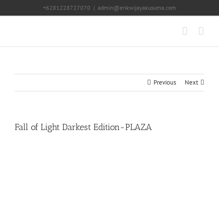
Skip
+6281228727070
|
admin@erikwijayakusuma.com
to
content
Previous
Next
Fall of Light Darkest Edition-PLAZA