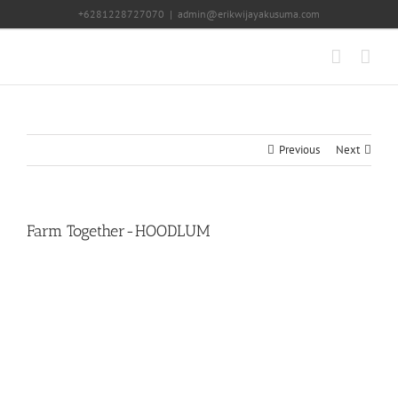
Skip
+6281228727070
|
admin@erikwijayakusuma.com
to
content
Previous
Next
Farm Together-HOODLUM