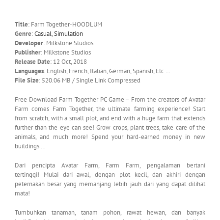
Title
: Farm Together-HOODLUM
Genre
:
Casual
,
Simulation
Developer
: Milkstone Studios
Publisher
: Milkstone Studios
Release Date
: 12 Oct, 2018
Languages
: English, French, Italian, German, Spanish, Etc …
File Size
: 520.06 MB / Single Link Compressed
Free Download Farm Together PC Game – From the creators of Avatar
Farm comes Farm Together, the ultimate farming experience! Start
from scratch, with a small plot, and end with a huge farm that extends
further than the eye can see! Grow crops, plant trees, take care of the
animals, and much more! Spend your hard-earned money in new
buildings …
Dari pencipta Avatar Farm, Farm Farm, pengalaman bertani
tertinggi! Mulai dari awal, dengan plot kecil, dan akhiri dengan
peternakan besar yang memanjang lebih jauh dari yang dapat dilihat
mata!
Tumbuhkan tanaman, tanam pohon, rawat hewan, dan banyak