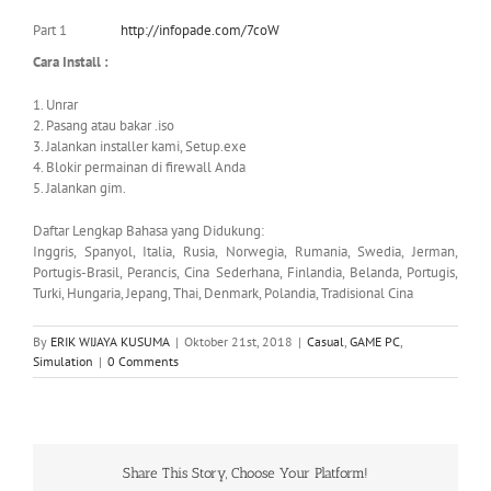
Part 1
http://infopade.com/7coW
Cara Install :
1. Unrar
2. Pasang atau bakar .iso
3. Jalankan installer kami, Setup.exe
4. Blokir permainan di firewall Anda
5. Jalankan gim.
Daftar Lengkap Bahasa yang Didukung:
Inggris, Spanyol, Italia, Rusia, Norwegia, Rumania, Swedia, Jerman,
Portugis-Brasil, Perancis, Cina Sederhana, Finlandia, Belanda, Portugis,
Turki, Hungaria, Jepang, Thai, Denmark, Polandia, Tradisional Cina
By
ERIK WIJAYA KUSUMA
|
Oktober 21st, 2018
|
Casual
,
GAME PC
,
Simulation
|
0 Comments
Share This Story, Choose Your Platform!