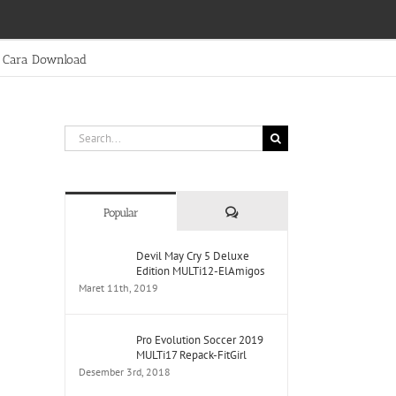
Cara Download
Search
for:
Comments
Popular
Devil May Cry 5 Deluxe
Edition MULTi12-ElAmigos
Maret 11th, 2019
Pro Evolution Soccer 2019
MULTi17 Repack-FitGirl
Desember 3rd, 2018