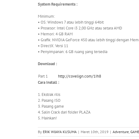
System Requirements :
Minimum:
• OS: Windows 7 atau lebih tinggi 64bit
• Prosesor: Intel Core i3 2,00 GHz atau setara AMD
• Memori: 4 GB RAM
• Grafik: NVIDIA GeForce 450 atau lebih tinggi dengan Me
• DirectX: Versi 11
• Penyimpanan: 6 GB ruang yang tersedia
Download :
Part 1
http://covelign.com/1Ih8
Cara Install :
1. Ekstrak rilis
2. Pasang ISO
3. Pasang game
4. Salin Crack dari folder PLAZA
5. Mainkan!
By
ERIK WIJAYA KUSUMA
|
Maret 10th, 2019
|
Adventure
,
GAME