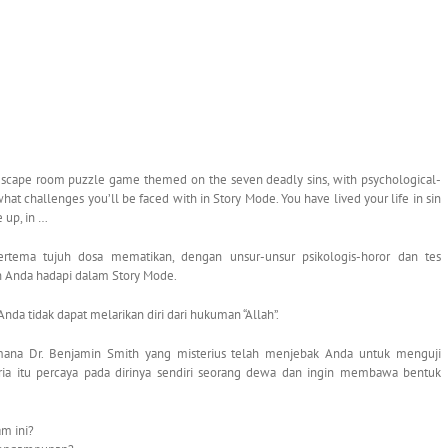
scape room puzzle game themed on the seven deadly sins, with psychological-
hat challenges you’ll be faced with in Story Mode. You have lived your life in sin
 up, in …
ertema tujuh dosa mematikan, dengan unsur-unsur psikologis-horor dan tes
n Anda hadapi dalam Story Mode.
da tidak dapat melarikan diri dari hukuman “Allah”.
mana Dr. Benjamin Smith yang misterius telah menjebak Anda untuk menguji
ia itu percaya pada dirinya sendiri seorang dewa dan ingin membawa bentuk
am ini?