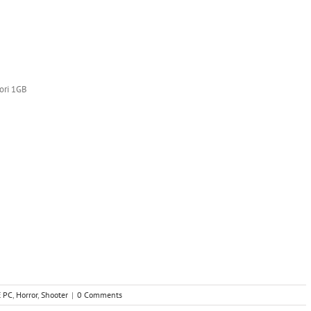
mori 1GB
 PC
,
Horror
,
Shooter
|
0 Comments