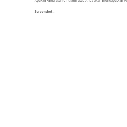
Apakah Anda akan dihukum atau Anda akan mendapatkan 
Screenshot :