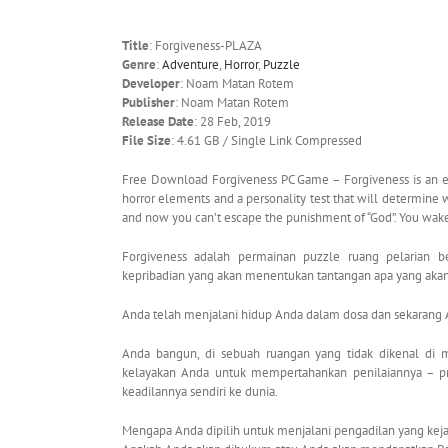
Title
: Forgiveness-PLAZA
Genre
:
Adventure
,
Horror
,
Puzzle
Developer
: Noam Matan Rotem
Publisher
: Noam Matan Rotem
Release Date
: 28 Feb, 2019
File Size
: 4.61 GB / Single Link Compressed
Free Download Forgiveness PC Game – Forgiveness is an e
horror elements and a personality test that will determine w
and now you can’t escape the punishment of “God”. You wake
Forgiveness adalah permainan puzzle ruang pelarian b
kepribadian yang akan menentukan tantangan apa yang aka
Anda telah menjalani hidup Anda dalam dosa dan sekarang An
Anda bangun, di sebuah ruangan yang tidak dikenal di 
kelayakan Anda untuk mempertahankan penilaiannya – pr
keadilannya sendiri ke dunia.
Mengapa Anda dipilih untuk menjalani pengadilan yang kej