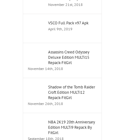
November 21st, 2018
VSCO Full Pack v97 Apk
April 9th, 2019
Assassins Creed Odyssey
Deluxe Edition MULTi15
Repack-FitGirl
November 14th, 2018
Shadow of the Tomb Raider
Croft Edition MULTi12
Repack-FitGirl
November 26th, 2018
NBA 2K19 20th Anniversary
Edition MULTi9 Repack By
FitGirl
September 18th, 2018