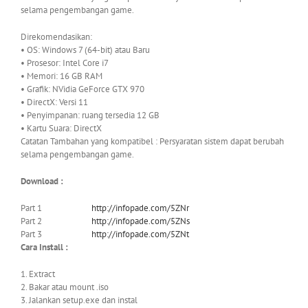
selama pengembangan game.
Direkomendasikan:
• OS: Windows 7 (64-bit) atau Baru
• Prosesor: Intel Core i7
• Memori: 16 GB RAM
• Grafik: NVidia GeForce GTX 970
• DirectX: Versi 11
• Penyimpanan: ruang tersedia 12 GB
• Kartu Suara: DirectX
Catatan Tambahan yang kompatibel : Persyaratan sistem dapat berubah
selama pengembangan game.
Download :
Part 1
http://infopade.com/5ZNr
Part 2
http://infopade.com/5ZNs
Part 3
http://infopade.com/5ZNt
Cara Install :
1. Extract
2. Bakar atau mount .iso
3. Jalankan setup.exe dan instal