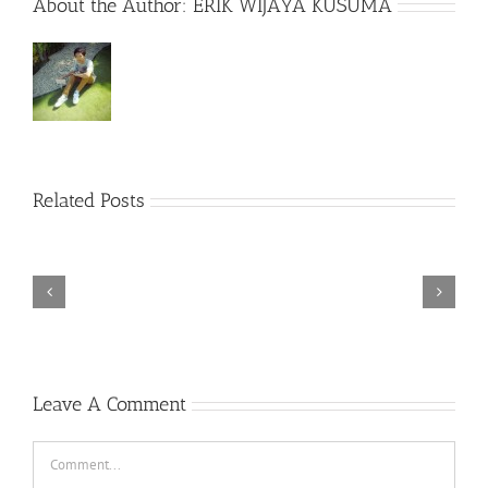
About the Author:
ERIK WIJAYA KUSUMA
Rainbow
Related Posts
Six
Siege
–
Descenders
Razer
Bikeout-
Synapse
SKIDROW
3
TORINTO-DARKZER0
No
Leave A Comment
Recoil
Macro
Comment