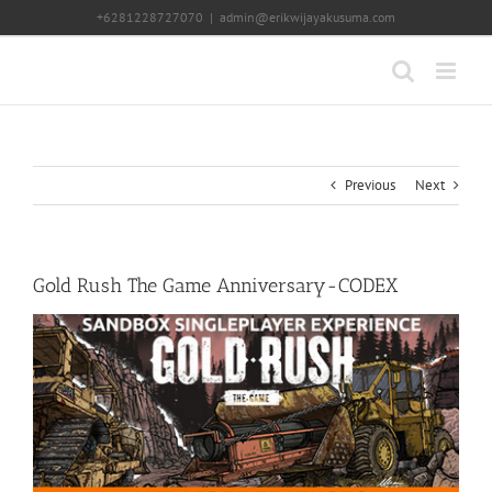
Skip
+6281228727070
|
admin@erikwijayakusuma.com
to
content
Previous
Next
Gold Rush The Game Anniversary-CODEX