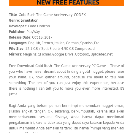
Title
: Gold Rush The Game Anniversary-CODEX
Genre
:
Simulation
Developer
: Code Horizon
Publisher
: PlayWay
Release Date
: Oct 13, 2017
Languages
: English, French, Italian, German, Spanish, Etc …
File Size
: 12.1 GB / Split 3 parts 4.90 GB Compressed
Mirrors
: Mega.nz, 1Fichier, Google Drive, Uptobox, Uploaded.net
Free Download Gold Rush: The Game Anniversary PC Game – Those of
you who have never dreamt about finding a gold nugget, please raise
your hand. Ok, now, gather around, because I’m about to tell you
something. The rest of you can just enjoy this experience, because
there is nothing I can tell you to make you even more interested. It’s
just a …
Bagi Anda yang belum pernah bermimpi menemukan nugget emas,
silakan angkat tangan. Ok, sekarang, berkumpullah, karena aku akan
memberitahumu sesuatu. Sisanya, Anda hanya dapat menikmati
pengalaman ini, karena tidak ada yang dapat saya katakan kepada Anda
untuk membuat Anda semakin tertarik. Itu hanya “mimpi yang menjadi