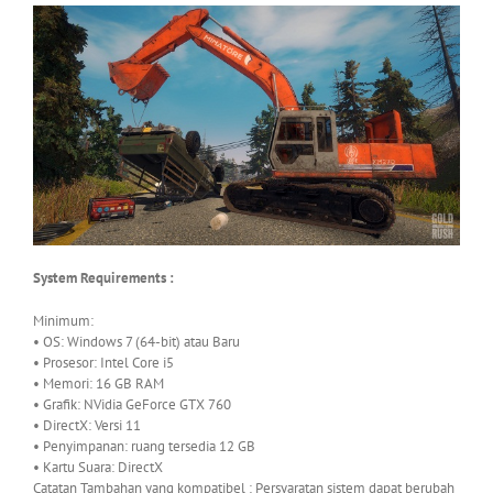
System Requirements :
Minimum:
• OS: Windows 7 (64-bit) atau Baru
• Prosesor: Intel Core i5
• Memori: 16 GB RAM
• Grafik: NVidia GeForce GTX 760
• DirectX: Versi 11
• Penyimpanan: ruang tersedia 12 GB
• Kartu Suara: DirectX
Catatan Tambahan yang kompatibel : Persyaratan sistem dapat berubah