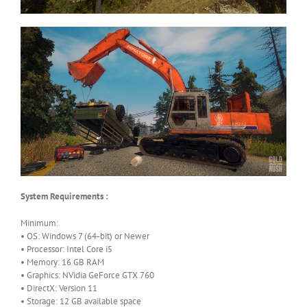
System Requirements :
Minimum:
• OS: Windows 7 (64-bit) or Newer
• Processor: Intel Core i5
• Memory: 16 GB RAM
• Graphics: NVidia GeForce GTX 760
• DirectX: Version 11
• Storage: 12 GB available space