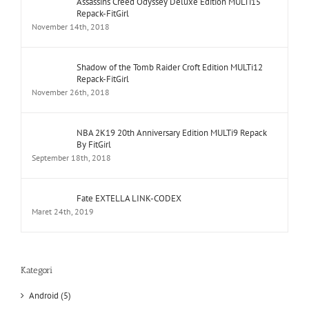
Assassins Creed Odyssey Deluxe Edition MULTi15
Repack-FitGirl
November 14th, 2018
Shadow of the Tomb Raider Croft Edition MULTi12
Repack-FitGirl
November 26th, 2018
NBA 2K19 20th Anniversary Edition MULTi9 Repack
By FitGirl
September 18th, 2018
Fate EXTELLA LINK-CODEX
Maret 24th, 2019
Kategori
Android (5)