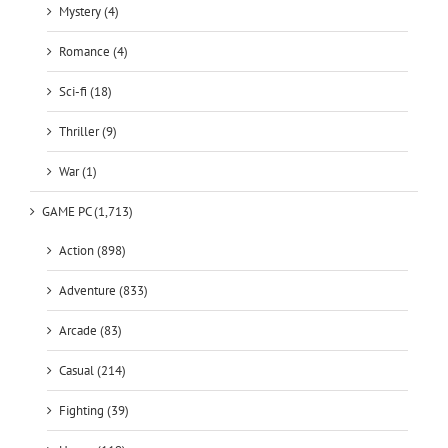
Mystery (4)
Romance (4)
Sci-fi (18)
Thriller (9)
War (1)
GAME PC (1,713)
Action (898)
Adventure (833)
Arcade (83)
Casual (214)
Fighting (39)