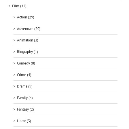
Film (42)
Action (29)
Adventure (20)
Animation (3)
Biography (1)
Comedy (8)
Crime (4)
Drama (9)
Family (4)
Fantasy (2)
Horor (3)