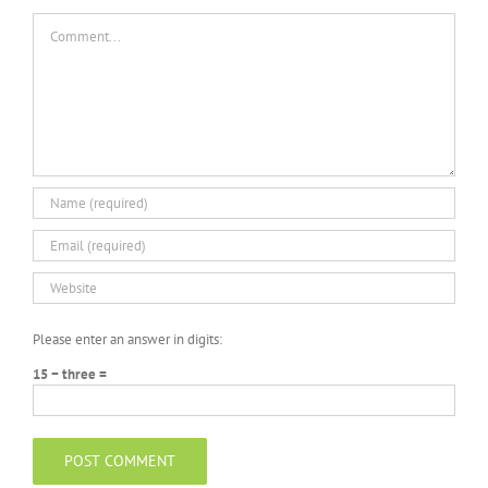
Macro
Comment
Please enter an answer in digits:
15 − three =