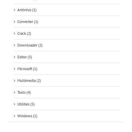
Antivirus (1)
Converter (1)
Crack (2)
Downloader (2)
Editor (5)
Microsoft (1)
Multimedia (2)
Tools (4)
Utilities (5)
Windows (1)