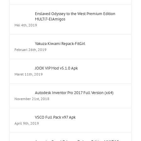
Enslaved Odyssey to the West Premium Edition
MULTi7-ElAmigos
Mei 4th, 2019
Yakuza Kiwami Repack-FitGirl
Februari 26th, 2019
JOOX VIP Mod v5.1.0 Apk
Maret 11th, 2019
Autodesk Inventor Pro 2017 Full Version (x64)
November 21st, 2018
VSCO Full Pack v97 Apk
April 9th, 2019