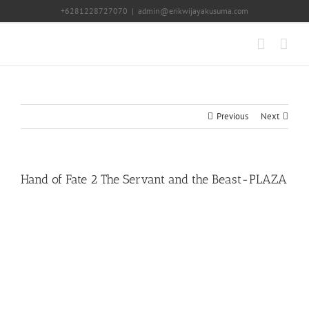
Skip
+6281228727070
|
admin@erikwijayakusuma.com
to
content
Previous
Next
Hand of Fate 2 The Servant and the Beast-PLAZA