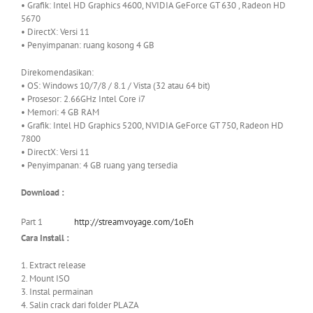
• Grafik: Intel HD Graphics 4600, NVIDIA GeForce GT 630 , Radeon HD
5670
• DirectX: Versi 11
• Penyimpanan: ruang kosong 4 GB
Direkomendasikan:
• OS: Windows 10/7/8 / 8.1 / Vista (32 atau 64 bit)
• Prosesor: 2.66GHz Intel Core i7
• Memori: 4 GB RAM
• Grafik: Intel HD Graphics 5200, NVIDIA GeForce GT 750, Radeon HD
7800
• DirectX: Versi 11
• Penyimpanan: 4 GB ruang yang tersedia
Download :
Part 1
http://streamvoyage.com/1oEh
Cara Install :
1. Extract release
2. Mount ISO
3. Instal permainan
4. Salin crack dari folder PLAZA