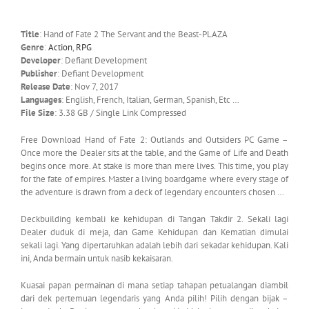
Title
: Hand of Fate 2 The Servant and the Beast-PLAZA
Genre
:
Action
,
RPG
Developer
: Defiant Development
Publisher
: Defiant Development
Release Date
: Nov 7, 2017
Languages
: English, French, Italian, German, Spanish, Etc …
File Size
: 3.38 GB / Single Link Compressed
Free Download Hand of Fate 2: Outlands and Outsiders PC Game –
Once more the Dealer sits at the table, and the Game of Life and Death
begins once more. At stake is more than mere lives. This time, you play
for the fate of empires. Master a living boardgame where every stage of
the adventure is drawn from a deck of legendary encounters chosen …
Deckbuilding kembali ke kehidupan di Tangan Takdir 2. Sekali lagi
Dealer duduk di meja, dan Game Kehidupan dan Kematian dimulai
sekali lagi. Yang dipertaruhkan adalah lebih dari sekadar kehidupan. Kali
ini, Anda bermain untuk nasib kekaisaran.
Kuasai papan permainan di mana setiap tahapan petualangan diambil
dari dek pertemuan legendaris yang Anda pilih! Pilih dengan bijak –