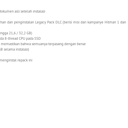
okumen asli setelah instalasi
han dan penginstalan Legacy Pack DLC (berisi misi dari kampanye Hitman 1 dan
hingga 21,6 / 32,2 GB)
ada 8-thread CPU pada SSD
apat memastikan bahwa semuanya terpasang dengan benar
B selama instalasi)
 menginstal repack ini