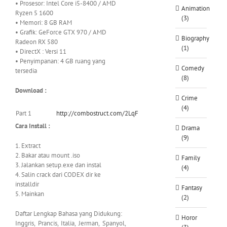
• Prosesor: Intel Core i5-8400 / AMD
Animation
Ryzen 5 1600
(3)
• Memori: 8 GB RAM
• Grafik: GeForce GTX 970 / AMD
Biography
Radeon RX 580
(1)
• DirectX : Versi 11
• Penyimpanan: 4 GB ruang yang
Comedy
tersedia
(8)
Download :
Crime
(4)
Part 1
http://combostruct.com/2LqF
Cara Install :
Drama
(9)
1. Extract
2. Bakar atau mount .iso
Family
3. Jalankan setup.exe dan instal
(4)
4. Salin crack dari CODEX dir ke
installdir
Fantasy
5. Mainkan
(2)
Daftar Lengkap Bahasa yang Didukung:
Horor
Inggris, Prancis, Italia, Jerman, Spanyol,