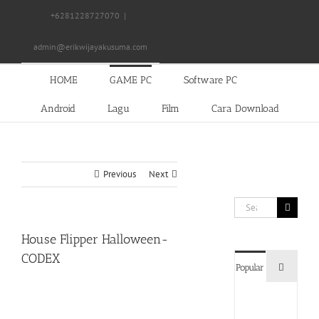
Skip
+6281228727070
|
to
content
admin@erikwijayakusuma.com
HOME
GAME PC
Software PC
Android
Lagu
Film
Cara Download
Previous
Next
Search
for:
House Flipper Halloween-
CODEX
Commen
Popular
Devil
May