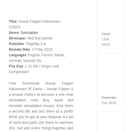
Cry
5
Delux
Edition
Title
: House Flipper Halloween-
MULTi
CODEX
ElAmi
Genre
:
Simulation
Maret
Developer
: Red Dot Games
11th,
Publisher
: PlayWay S.A
2019
Release Date
: 17 May, 2018
Languages
: English, French, Italian,
German, Spanish, Etc …
Pro
File Size
: 1.31 GB / Single Link
Evolut
Soccer
Compressed
2019
MULTi
Free Download House Flipper
Repack
Halloween PC Game – House Flipper is
FitGirl
a unique chance to become a one-man
Desember
renovation crew. Buy, repair and
3rd, 2018
remodel devastated houses. Give them
a second life and sell them at a profit!
What you’ve got at your disposal is a set
One
of tools and parts. Use them to hammer,
Piece
drill, nail and screw things together, and
World