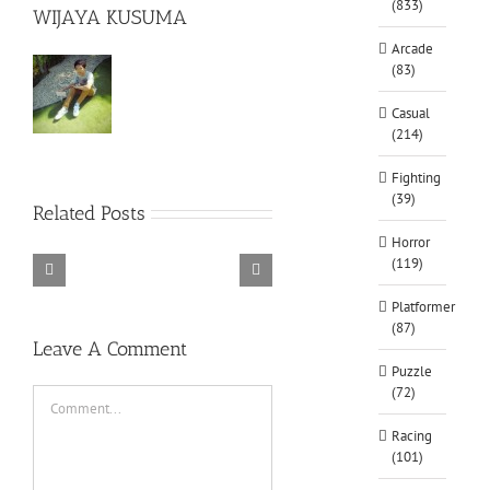
(833)
WIJAYA KUSUMA
Arcade
(83)
Casual
(214)
Fighting
(39)
Rainbow
Related Posts
Six
Siege
Horror
Alone
–
Rebel
(119)
in
Descenders
Razer
TORINTO-
Cops
the
Bikeout-
Synapse
DARKZER0
v1.1-
Platformer
War-
SKIDROW
3
PLAZA
(87)
DARKZER0
No
Leave A Comment
Recoil
Puzzle
Macro
(72)
Comment
Racing
(101)