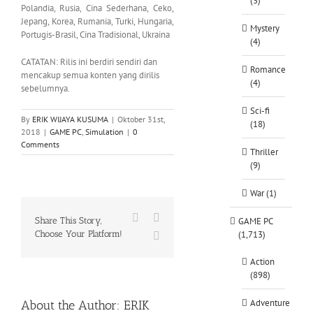
(3)
Polandia, Rusia, Cina Sederhana, Ceko,
Jepang, Korea, Rumania, Turki, Hungaria,
Mystery
Portugis-Brasil, Cina Tradisional, Ukraina
(4)
CATATAN: Rilis ini berdiri sendiri dan
Romance
mencakup semua konten yang dirilis
(4)
sebelumnya.
Sci-fi
By
ERIK WIJAYA KUSUMA
|
Oktober 31st,
(18)
2018
|
GAME PC
,
Simulation
|
0
Comments
Thriller
(9)
War (1)
Facebook
X
Share This Story,
GAME PC
Choose Your Platform!
(1,713)
WhatsApp
Action
(898)
Adventure
About the Author:
ERIK