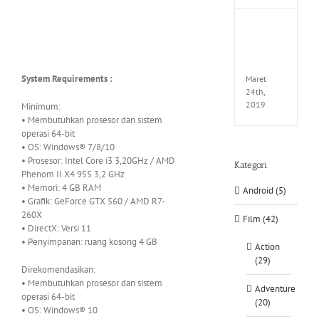
Fate
EXTEL
LINK-
CODE
System Requirements :
Maret
24th,
2019
Minimum:
• Membutuhkan prosesor dan sistem
operasi 64-bit
• OS: Windows® 7/8/10
• Prosesor: Intel Core i3 3,20GHz / AMD
Kategori
Phenom II X4 955 3,2 GHz
• Memori: 4 GB RAM
Android (5)
• Grafik: GeForce GTX 560 / AMD R7-
260X
Film (42)
• DirectX: Versi 11
• Penyimpanan: ruang kosong 4 GB
Action
(29)
Direkomendasikan:
• Membutuhkan prosesor dan sistem
Adventure
operasi 64-bit
(20)
• OS: Windows® 10