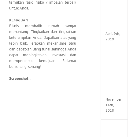
temukan rasio risiko / imbalan terbaik
VSCO
untuk Anda.
Full
Pack
KEMAJUAN
v97
Bisnis membalik rumah sangat
Apk
menantang. Tingkatkan dan tingkatkan
April 9th,
keterampilan Anda. Dapatkan alat yang
2019
lebih baik. Terapkan mekanisme baru
dan dapatkan uang tunai sehingga Anda
dapat meningkatkan investasi dan
Assassi
mempercepat kemajuan. Selamat
Creed
bersenang-senang!
Odyss
Delux
Edition
Screenshot :
MULTi
Repack
FitGirl
November
14th,
2018
Shado
of