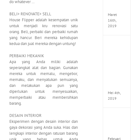
do whatever …
Seeker
CODE
BELI> RENOVATE> SELL
Maret
House Flipper adalah kesempatan unik
16th,
untuk menjadi kru renovasi satu
2019
orang. Beli, perbaiki dan perbaiki rumah
yang hancur. Beri mereka kehidupan
kedua dan jual mereka dengan untung!
Enslav
Odyss
to
PERBAIKI MEKANIK
the
Apa yang Anda miliki adalah
West
seperangkat alat dan bagian. Gunakan
Premi
mereka untuk memalu, mengebor,
Edition
memaku, dan menyatukan semuanya,
MULTi7
dan melakukan apa pun yang
ElAmi
diperlukan untuk menyesuaikan,
Mei 4th,
memperbaiki atau membersihkan
2019
barang.
DESAIN INTERIOR
Yakuza
Eksperimen dengan desain interior dan
Kiwam
Repack
gaya dekorasi yang Anda suka. Hias dan
FitGirl
lengkapi interior dengan ratusan barang
Februari
unik yang bebas untuk Anda