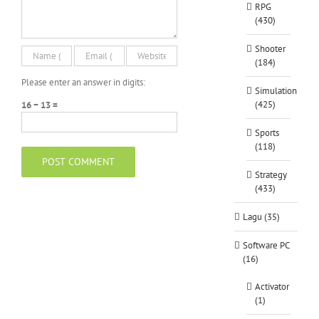
RPG
(430)
Shooter
(184)
Please enter an answer in digits:
Simulation
(425)
16 − 13 =
Sports
(118)
Strategy
(433)
Lagu (35)
Software PC
(16)
Activator
(1)