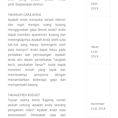
26th,
pilih. Ekspresikan dirimu!
2019
MAINKAN CARA ANDA
Apakah Anda menyukai desain interior
JOOX
dan ingin mengisi ruang kosong
VIP
menggunakan gaya favorit Anda? Anda
Mod
dapat membeli apartemen kosong dan
v5.1.0
melengkapinya. Apakah Anda lebih suka
Apk
hal-hal yang hanya dimengerti oleh
Maret
para insinyur? Anda dapat fokus pada
11th,
perbaikan dan pemasangan. Apakah
2019
Anda ahli dalam pendekatan “langkah
kecil, perubahan besar”? Anda dapat
membeli rumah yang layak dan
Autod
membuatnya sempurna dengan
Invent
menambahkan beberapa gaya dan
Pro
memperbaiki barang.
2017
Full
Versio
MANAJEMEN BUDGET
(x64)
Tujuan utama bisnis flipping rumah
November
adalah untung. Apakah Anda seorang
21st, 2018
pengambil risiko? Apakah Anda suka
berinvestasi? Perkirakan laba dan