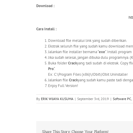
Download :
ht
Cara Install :
Download file melalui link yang sudah diberikan.
Ekstrak seluruh file yang sudah kamu download m
Jalankan file installer bernama “
exe
“. Install program
Jika sudah selesai, jangan dibuka dulu programnya. (
Buka folder
Crack
yang tadi sudah di ekstrak. Copy fil
Pro
“.
Ex: C:\Program Files (x86)\IObit\IObit Uninstaller
Jalankan file
Crack
yang sudah kamu paste tadi dengan
Enjoy Full Version!
By
ERIK WIJAYA KUSUMA
|
September 3rd, 2019
|
Software PC
,
Share This Story, Choose Your Platform!