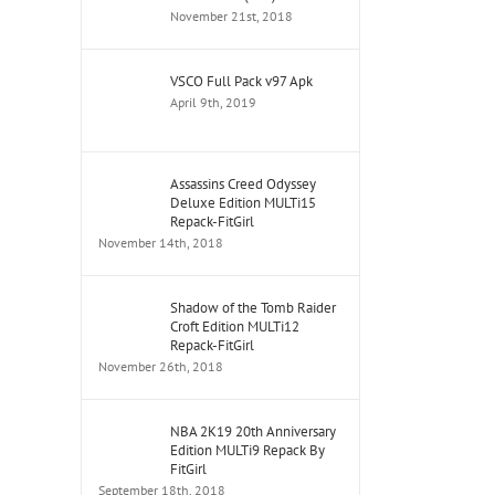
November 21st, 2018
VSCO Full Pack v97 Apk
April 9th, 2019
Assassins Creed Odyssey
Deluxe Edition MULTi15
Repack-FitGirl
November 14th, 2018
Shadow of the Tomb Raider
Croft Edition MULTi12
Repack-FitGirl
November 26th, 2018
NBA 2K19 20th Anniversary
Edition MULTi9 Repack By
FitGirl
tsApp
September 18th, 2018