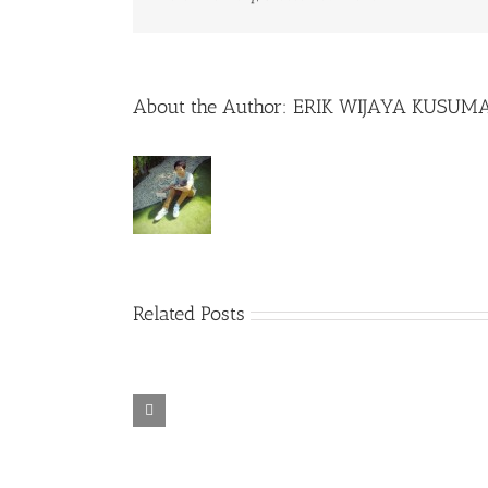
About the Author:
ERIK WIJAYA KUSUM
Related Posts
Live Desktop
Adguard
Adobe XD CC
Beauty-
Premium 7.2
2020
TiNYiSO