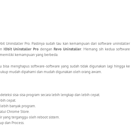
Obit Uninstaller Pro. Pastinya sudah tau kan kemampuan dari software uninstaller
an
IObit Uninstaller Pro
dengan
Revo Uninstaller
. Memang sih kedua software
u memiliki kemampuan yang berbeda.
u bisa menghapus software-software yang sudah tidak digunakan lagi hingga ke
 pun cukup mudah dipahami dan mudah digunakan oleh orang awam.
eteksi sisa-sisa program secara lebih lengkap dan lebih cepat.
bih cepat.
g lebih banyak program.
alui Chrome Store.
r yang terganggu oleh reboot sistem.
tup dan Process.