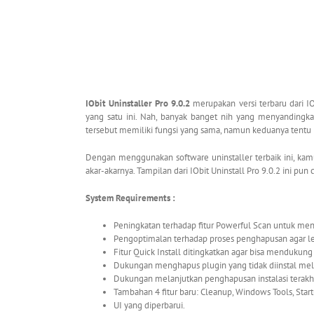
IObit Uninstaller Pro 9.0.2
merupakan versi terbaru dari I
yang satu ini. Nah, banyak banget nih yang menyandingk
tersebut memiliki fungsi yang sama, namun keduanya tent
Dengan menggunakan software uninstaller terbaik ini, kam
akar-akarnya. Tampilan dari IObit Uninstall Pro 9.0.2 ini
System Requirements :
Peningkatan terhadap fitur Powerful Scan untuk mend
Pengoptimalan terhadap proses penghapusan agar le
Fitur Quick Install ditingkatkan agar bisa mendukun
Dukungan menghapus plugin yang tidak diinstal mel
Dukungan melanjutkan penghapusan instalasi terakhi
Tambahan 4 fitur baru: Cleanup, Windows Tools, Star
UI yang diperbarui.