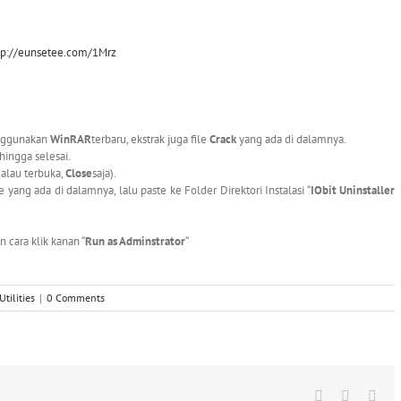
tp://eunsetee.com/1Mrz
enggunakan
WinRAR
terbaru, ekstrak juga file
Crack
yang ada di dalamnya.
 hingga selesai.
Kalau terbuka,
Close
saja).
e yang ada di dalamnya, lalu paste ke Folder Direktori Instalasi “
IObit Uninstaller
 cara klik kanan “
Run as Adminstrator
“
Utilities
|
0 Comments
Facebook
X
Wha