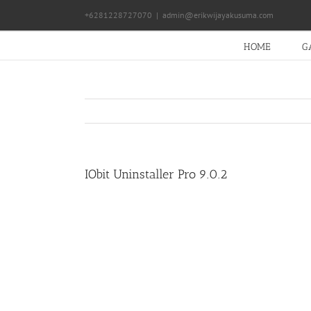
Skip
+6281228727070
|
admin@erikwijayakusuma.com
to
content
HOME
G
IObit Uninstaller Pro 9.0.2