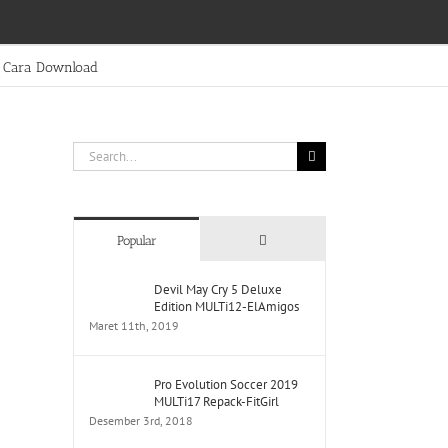
Cara Download
Search
for:
Comments
Popular
Devil May Cry 5 Deluxe
Edition MULTi12-ElAmigos
Maret 11th, 2019
Pro Evolution Soccer 2019
MULTi17 Repack-FitGirl
Desember 3rd, 2018