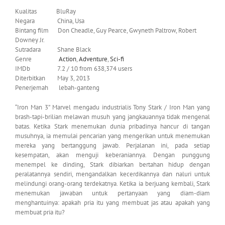
Kualitas BluRay
Negara China, Usa
Bintang film Don Cheadle, Guy Pearce, Gwyneth Paltrow, Robert
Downey Jr.
Sutradara Shane Black
Genre
Action
,
Adventure
,
Sci-fi
IMDb 7.2 / 10 from 638,374 users
Diterbitkan May 3, 2013
Penerjemah lebah-ganteng
“Iron Man 3” Marvel mengadu industrialis Tony Stark / Iron Man yang
brash-tapi-brilian melawan musuh yang jangkauannya tidak mengenal
batas. Ketika Stark menemukan dunia pribadinya hancur di tangan
musuhnya, ia memulai pencarian yang mengerikan untuk menemukan
mereka yang bertanggung jawab. Perjalanan ini, pada setiap
kesempatan, akan menguji keberaniannya. Dengan punggung
menempel ke dinding, Stark dibiarkan bertahan hidup dengan
peralatannya sendiri, mengandalkan kecerdikannya dan naluri untuk
melindungi orang-orang terdekatnya. Ketika ia berjuang kembali, Stark
menemukan jawaban untuk pertanyaan yang diam-diam
menghantuinya: apakah pria itu yang membuat jas atau apakah yang
membuat pria itu?