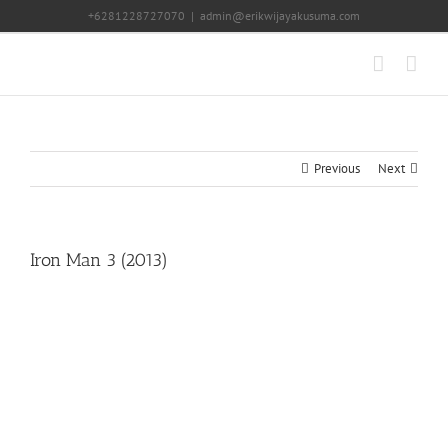
Skip
+6281228727070
|
admin@erikwijayakusuma.com
to
content
Previous
Next
Iron Man 3 (2013)