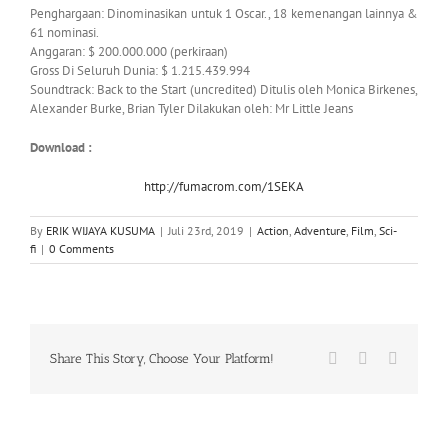
Penghargaan: Dinominasikan untuk 1 Oscar., 18 kemenangan lainnya &
61 nominasi.
Anggaran: $ 200.000.000 (perkiraan)
Gross Di Seluruh Dunia: $ 1.215.439.994
Soundtrack: Back to the Start (uncredited) Ditulis oleh Monica Birkenes,
Alexander Burke, Brian Tyler Dilakukan oleh: Mr Little Jeans
Download :
http://fumacrom.com/1SEKA
By
ERIK WIJAYA KUSUMA
|
Juli 23rd, 2019
|
Action
,
Adventure
,
Film
,
Sci-
fi
|
0 Comments
Facebook
X
WhatsA
Share This Story, Choose Your Platform!