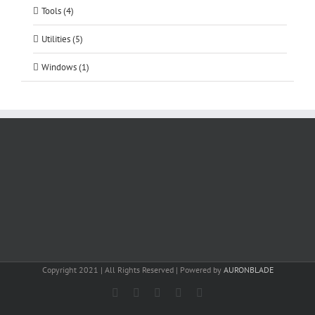
Tools (4)
Utilities (5)
Windows (1)
Copyright 2021 | All Rights Reserved | Powered by
AURONBLADE
Facebook
Instagram
Email
SoundCloud
LinkedIn