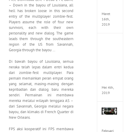
Seeker
– Down in the bayou of Louisiana, all
CODE
hell has broken loose in this second
Maret
entry of the multiplayer zombie-fest.
16th,
Players assume the role of four new
2019
survivors, each with their own
personality and new dialog. The game
leads them through the southeastern
Enslav
region of the US from Savannah,
Odyss
Georgia through the bayou …
to
the
Di bawah bayou of Louisiana, semua
West
Premi
neraka telah lepas dalam entri kedua
Edition
dari zombie-fest multiplayer. Para
MULTi7
pemain memainkan peran empat orang
ElAmi
yang selamat, masing-masing dengan
Mei 4th,
kepribadian dan dialog baru mereka
2019
sendiri. Permainan ini membawa
mereka melalui wilayah tenggara AS –
dari Savannah, Georgia melalui negara
Yakuza
bayou, dan klimaks di French Quarter di
Kiwam
New Orleans.
Repack
FitGirl
FPS aksi kooperatif ini FPS membawa
Februari