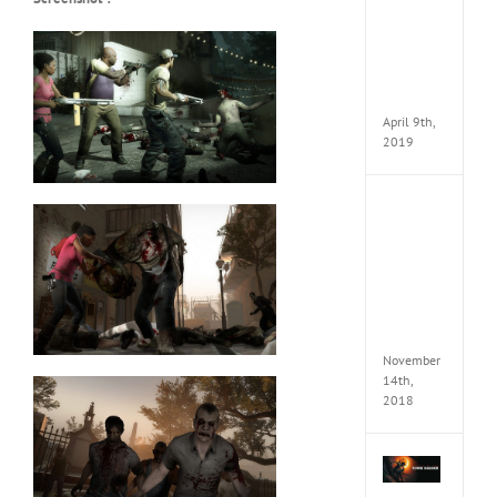
VSCO
Full
Pack
v97
Apk
April 9th,
2019
Assassi
Creed
Odyss
Delux
Edition
MULTi
Repack
FitGirl
November
14th,
2018
Shado
of