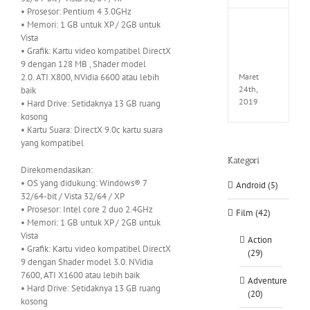
• Prosesor: Pentium 4 3.0GHz
• Memori: 1 GB untuk XP / 2GB untuk
Fate
Vista
EXTEL
• Grafik: Kartu video kompatibel DirectX
LINK-
CODE
9 dengan 128 MB , Shader model
2.0. ATI X800, NVidia 6600 atau lebih
Maret
24th,
baik
2019
• Hard Drive: Setidaknya 13 GB ruang
kosong
• Kartu Suara: DirectX 9.0c kartu suara
yang kompatibel
Kategori
Direkomendasikan:
• OS yang didukung: Windows® 7
Android (5)
32/64-bit / Vista 32/64 / XP
• Prosesor: Intel core 2 duo 2.4GHz
Film (42)
• Memori: 1 GB untuk XP / 2GB untuk
Vista
Action
• Grafik: Kartu video kompatibel DirectX
(29)
9 dengan Shader model 3.0. NVidia
7600, ATI X1600 atau lebih baik
Adventure
• Hard Drive: Setidaknya 13 GB ruang
(20)
kosong