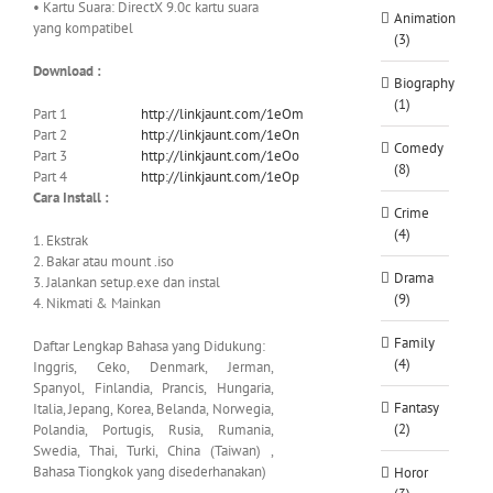
• Kartu Suara: DirectX 9.0c kartu suara
Animation
yang kompatibel
(3)
Download :
Biography
(1)
Part 1
http://linkjaunt.com/1eOm
Part 2
http://linkjaunt.com/1eOn
Comedy
Part 3
http://linkjaunt.com/1eOo
(8)
Part 4
http://linkjaunt.com/1eOp
Cara Install :
Crime
(4)
1. Ekstrak
2. Bakar atau mount .iso
Drama
3. Jalankan setup.exe dan instal
(9)
4. Nikmati & Mainkan
Family
Daftar Lengkap Bahasa yang Didukung:
(4)
Inggris, Ceko, Denmark, Jerman,
Spanyol, Finlandia, Prancis, Hungaria,
Fantasy
Italia, Jepang, Korea, Belanda, Norwegia,
(2)
Polandia, Portugis, Rusia, Rumania,
Swedia, Thai, Turki, China (Taiwan) ,
Bahasa Tiongkok yang disederhanakan)
Horor