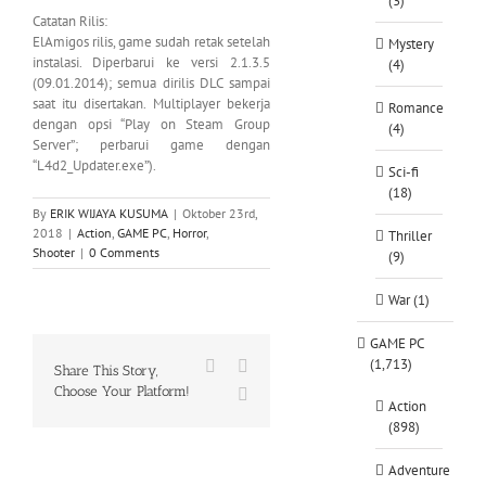
(3)
Catatan Rilis:
ElAmigos rilis, game sudah retak setelah
Mystery
instalasi. Diperbarui ke versi 2.1.3.5
(4)
(09.01.2014); semua dirilis DLC sampai
saat itu disertakan. Multiplayer bekerja
Romance
dengan opsi “Play on Steam Group
(4)
Server”; perbarui game dengan
“L4d2_Updater.exe”).
Sci-fi
(18)
By
ERIK WIJAYA KUSUMA
|
Oktober 23rd,
2018
|
Action
,
GAME PC
,
Horror
,
Thriller
Shooter
|
0 Comments
(9)
War (1)
GAME PC
(1,713)
Facebook
X
Share This Story,
Choose Your Platform!
WhatsApp
Action
(898)
Adventure