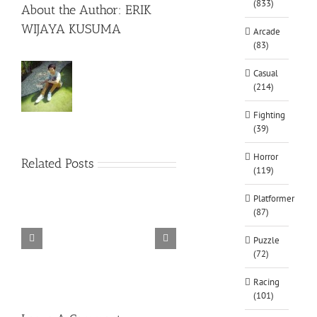
(833)
About the Author:
ERIK
WIJAYA KUSUMA
Arcade
(83)
Casual
(214)
Fighting
(39)
Horror
Related Posts
Rainbow
(119)
Six
Siege
Platformer
–
(87)
Razer
TORINT
Synapse
DARKZ
Puzzle
3
(72)
No
Recoil
Racing
Macro
(101)