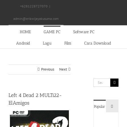
Skip
+6281228727070
|
to
content
admin@erikwijayakusuma.com
HOME
GAME PC
Software PC
Android
Lagu
Film
Cara Download
Previous
Next
Search
for:
Left 4 Dead 2 MULTi22-
ElAmigos
Commen
Popular
Devil
May