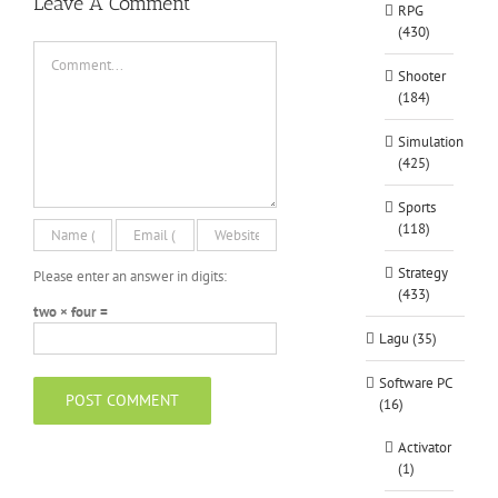
Leave A Comment
RPG
(430)
Comment
Shooter
(184)
Simulation
(425)
Sports
(118)
Strategy
Please enter an answer in digits:
(433)
two × four =
Lagu (35)
Software PC
(16)
Activator
(1)