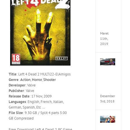
Cry
5
Delux
Edition
MULTi
ElAmi
Maret
11th,
2019
Pro
Evolut
Soccer
Title
: Left 4 Dead 2 MULTi22-ElAmigos
2019
Genre
:
Action
,
Horror
,
Shooter
MULTi
Developer
: Valve
Repack
FitGirl
Publisher
: Valve
Desember
Release Date
: 17 Nov, 2009
3rd, 2018
Languages
: English, French, Italian,
German, Spanish, Etc …
File Size
: 9.30 GB / Split 4 parts 3.00
One
GB Compressed
Piece
World
Free Download Left 4 Dead 2 PC Game