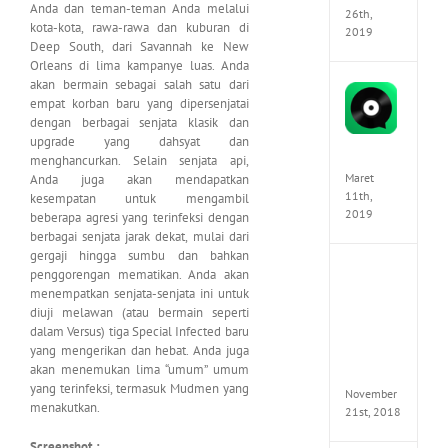
Anda dan teman-teman Anda melalui
26th,
kota-kota, rawa-rawa dan kuburan di
2019
Deep South, dari Savannah ke New
Orleans di lima kampanye luas. Anda
akan bermain sebagai salah satu dari
JOOX
empat korban baru yang dipersenjatai
VIP
dengan berbagai senjata klasik dan
Mod
v5.1.0
upgrade yang dahsyat dan
Apk
menghancurkan. Selain senjata api,
Maret
Anda juga akan mendapatkan
11th,
kesempatan untuk mengambil
2019
beberapa agresi yang terinfeksi dengan
berbagai senjata jarak dekat, mulai dari
gergaji hingga sumbu dan bahkan
Autod
penggorengan mematikan. Anda akan
Invent
menempatkan senjata-senjata ini untuk
Pro
diuji melawan (atau bermain seperti
2017
dalam Versus) tiga Special Infected baru
Full
yang mengerikan dan hebat. Anda juga
Versio
akan menemukan lima “umum” umum
(x64)
yang terinfeksi, termasuk Mudmen yang
November
menakutkan.
21st, 2018
Screenshot :