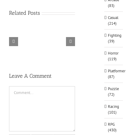
(83)
Related Posts
Casual
(214)
Fighting
(39)
TORINTO-DARKZER0
Alone in the
Horror
(119)
Platformer
Leave A Comment
(87)
Comment
Puzzle
(72)
Racing
(101)
RPG
(430)