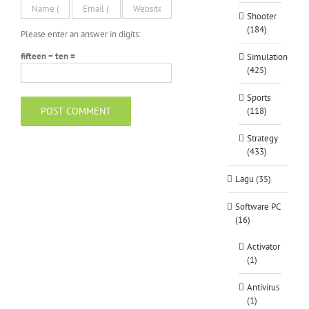
Shooter
(184)
Please enter an answer in digits:
fifteen − ten =
Simulation
(425)
Sports
(118)
Strategy
(433)
Lagu (35)
Software PC
(16)
Activator
(1)
Antivirus
(1)