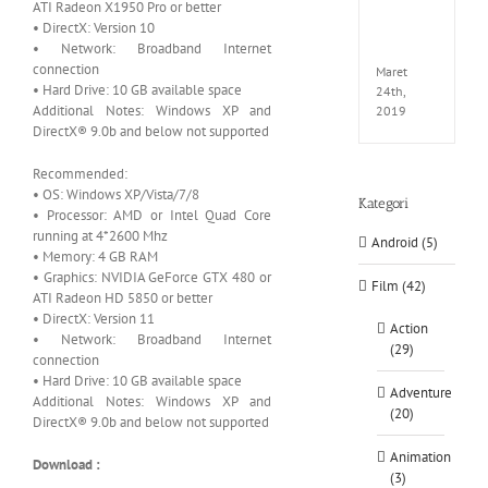
ATI Radeon X1950 Pro or better
EXTEL
• DirectX: Version 10
LINK-
• Network: Broadband Internet
CODE
connection
Maret
• Hard Drive: 10 GB available space
24th,
Additional Notes: Windows XP and
2019
DirectX® 9.0b and below not supported
Recommended:
• OS: Windows XP/Vista/7/8
Kategori
• Processor: AMD or Intel Quad Core
running at 4*2600 Mhz
Android (5)
• Memory: 4 GB RAM
• Graphics: NVIDIA GeForce GTX 480 or
Film (42)
ATI Radeon HD 5850 or better
• DirectX: Version 11
Action
• Network: Broadband Internet
(29)
connection
• Hard Drive: 10 GB available space
Adventure
Additional Notes: Windows XP and
(20)
DirectX® 9.0b and below not supported
Animation
Download :
(3)