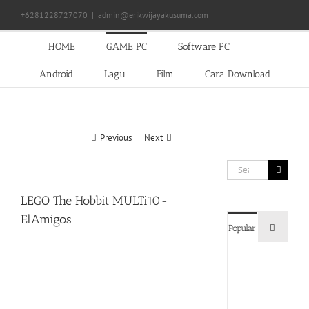
Skip
+6281228727070
|
admin@erikwijayakusuma.com
to
content
HOME
GAME PC
Software PC
Android
Lagu
Film
Cara Download
Previous
Next
Search
for:
LEGO The Hobbit MULTi10-
ElAmigos
Commen
Popular
Devil
May
Cry
5
Delux