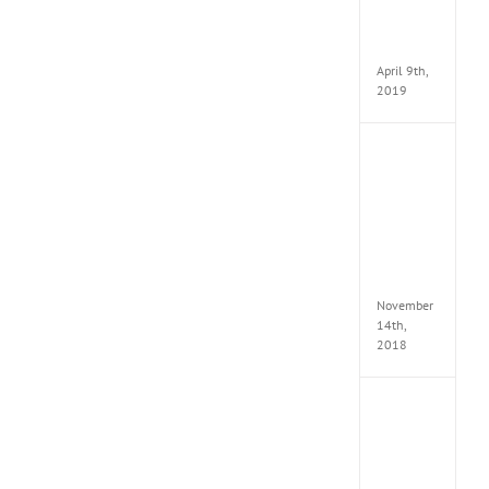
Pack
v97
Apk
April 9th,
2019
Assassi
Creed
Odyss
Delux
Edition
MULTi
Repack
FitGirl
November
14th,
2018
Shado
of
the
Tomb
Raider