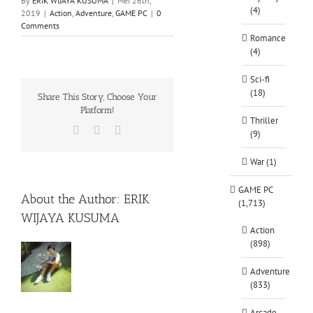
By
ERIK WIJAYA KUSUMA
|
Mei 26th,
(4)
2019
|
Action
,
Adventure
,
GAME PC
|
0
Comments
Romance
(4)
Sci-fi
(18)
Share This Story, Choose Your
Platform!
Thriller
Facebook
X
WhatsApp
(9)
War (1)
GAME PC
About the Author:
ERIK
(1,713)
WIJAYA KUSUMA
Action
(898)
Adventure
(833)
Arcade