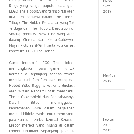
Maret
Rings yang sangat populer, datanglah
16th,
LEGO The Hobbit, yang terinspirasi oleh
2019
dua film pertama dalam The Hobbit
Trilogy: The Hobbit: Perjalanan yang Tak
Terduga dan The Hobbit: Desolation of
Enslav
Odyss
Smaug, produksi New Line yang akan
to
datang Cinema dan Metro-Goldwyn-
the
Mayer Pictures (MGM) serta koleksi set
West
konstruksi LEGO The Hobbit.
Premi
Edition
Game interaktif LEGO The Hobbit
MULTi7
memungkinkan para gamer untuk
ElAmi
bermain di sepanjang adegan favorit
Mei 4th,
mereka dari film-film dan mengikuti
2019
Hobbit Bilbo Baggins ketika ia direkrut
oleh Wizard Gandalf untuk membantu
Thorin Oakenshield dan Perusahaannya
Yakuza
Dwarf. Bilbo meninggalkan
Kiwam
kenyamanan Shire dalam perjalanan
Repack
FitGirl
melalui Middle-earth untuk membantu
Februari
para Kurcaci merebut kembali Kerajaan
26th,
Erebor mereka yang hilang di dalam
2019
Lonely Mountain. Sepanjang jalan, ia