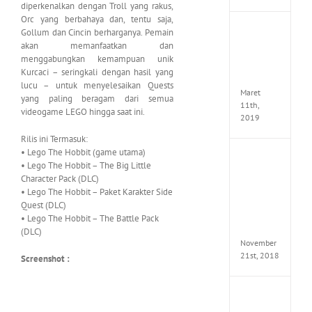
diperkenalkan dengan Troll yang rakus,
Orc yang berbahaya dan, tentu saja,
JOOX
Gollum dan Cincin berharganya. Pemain
VIP
akan memanfaatkan dan
Mod
menggabungkan kemampuan unik
v5.1.0
Kurcaci – seringkali dengan hasil yang
Apk
lucu – untuk menyelesaikan Quests
Maret
yang paling beragam dari semua
11th,
videogame LEGO hingga saat ini.
2019
Rilis ini Termasuk:
• Lego The Hobbit (game utama)
Autod
• Lego The Hobbit – The Big Little
Invent
Character Pack (DLC)
Pro
• Lego The Hobbit – Paket Karakter Side
2017
Quest (DLC)
Full
Versio
• Lego The Hobbit – The Battle Pack
(x64)
(DLC)
November
21st, 2018
Screenshot :
VSCO
Full