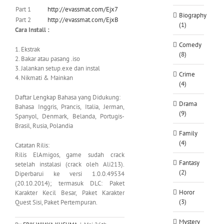
Part 1
http://evassmat.com/Ejx7
Biography
Part 2
http://evassmat.com/EjxB
(1)
Cara Install :
Comedy
1. Ekstrak
(8)
2. Bakar atau pasang .iso
3. Jalankan setup.exe dan instal
Crime
4. Nikmati & Mainkan
(4)
Daftar Lengkap Bahasa yang Didukung:
Drama
Bahasa Inggris, Prancis, Italia, Jerman,
(9)
Spanyol, Denmark, Belanda, Portugis-
Brasil, Rusia, Polandia
Family
(4)
Catatan Rilis:
Rilis ElAmigos, game sudah crack
Fantasy
setelah instalasi (crack oleh Ali213).
(2)
Diperbarui ke versi 1.0.0.49534
(20.10.2014); termasuk DLC: Paket
Horor
Karakter Kecil Besar, Paket Karakter
(3)
Quest Sisi, Paket Pertempuran.
Mystery