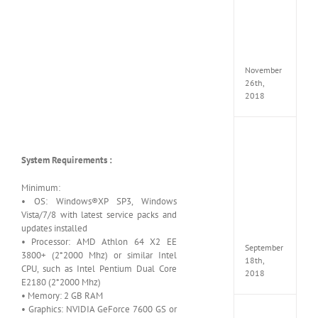
Croft
Edition
MULTi
Repack
FitGirl
November
26th,
2018
NBA
2K19
System Requirements :
20th
Annive
Edition
Minimum:
MULTi
• OS: Windows®XP SP3, Windows
Repac
Vista/7/8 with latest service packs and
By
updates installed
FitGirl
• Processor: AMD Athlon 64 X2 EE
September
3800+ (2*2000 Mhz) or similar Intel
18th,
CPU, such as Intel Pentium Dual Core
2018
E2180 (2*2000 Mhz)
• Memory: 2 GB RAM
• Graphics: NVIDIA GeForce 7600 GS or
Fate