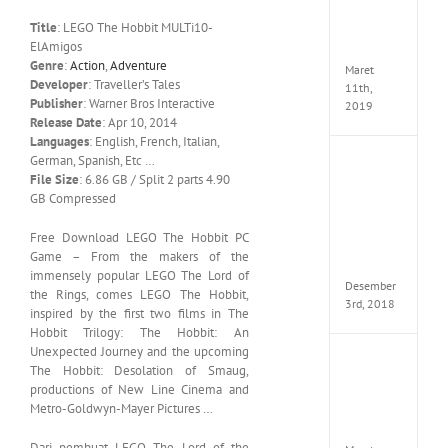
Edition
Title
: LEGO The Hobbit MULTi10-
MULTi
ElAmigos
ElAmi
Genre
:
Action
,
Adventure
Maret
Developer
: Traveller’s Tales
11th,
Publisher
: Warner Bros Interactive
2019
Release Date
: Apr 10, 2014
Languages
: English, French, Italian,
German, Spanish, Etc …
Pro
File Size
: 6.86 GB / Split 2 parts 4.90
Evolut
Soccer
GB Compressed
2019
MULTi
Free Download LEGO The Hobbit PC
Repack
Game – From the makers of the
FitGirl
immensely popular LEGO The Lord of
Desember
the Rings, comes LEGO The Hobbit,
3rd, 2018
inspired by the first two films in The
Hobbit Trilogy: The Hobbit: An
Unexpected Journey and the upcoming
One
The Hobbit: Desolation of Smaug,
Piece
productions of New Line Cinema and
World
Metro-Goldwyn-Mayer Pictures …
Seeker
CODE
Dari pembuat LEGO The Lord of the