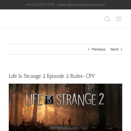
Skip
+6281228727070
|
admin@erikwijayakusuma.com
to
content
Previous
Next
Life Is Strange 2 Episode 2 Rules-CPY