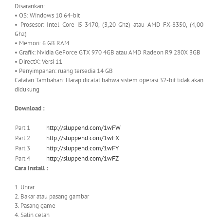
Disarankan:
• OS: Windows 10 64-bit
• Prosesor: Intel Core i5 3470, (3,20 Ghz) atau AMD FX-8350, (4,00
Ghz)
• Memori: 6 GB RAM
• Grafik: Nvidia GeForce GTX 970 4GB atau AMD Radeon R9 280X 3GB
• DirectX: Versi 11
• Penyimpanan: ruang tersedia 14 GB
Catatan Tambahan: Harap dicatat bahwa sistem operasi 32-bit tidak akan
didukung
Download :
Part 1
http://sluppend.com/1wFW
Part 2
http://sluppend.com/1wFX
Part 3
http://sluppend.com/1wFY
Part 4
http://sluppend.com/1wFZ
Cara Install :
1. Unrar
2. Bakar atau
pasang gambar
3. Pasang game
4. Salin celah