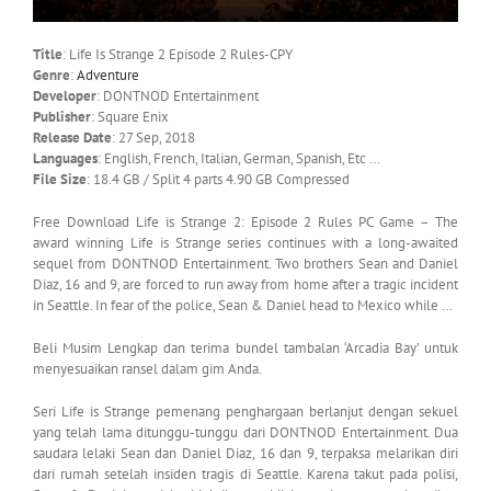
Title
: Life Is Strange 2 Episode 2 Rules-CPY
Genre
:
Adventure
Developer
: DONTNOD Entertainment
Publisher
: Square Enix
Release Date
: 27 Sep, 2018
Languages
: English, French, Italian, German, Spanish, Etc …
File Size
: 18.4 GB / Split 4 parts 4.90 GB Compressed
Free Download Life is Strange 2: Episode 2 Rules PC Game – The
award winning Life is Strange series continues with a long-awaited
sequel from DONTNOD Entertainment. Two brothers Sean and Daniel
Diaz, 16 and 9, are forced to run away from home after a tragic incident
in Seattle. In fear of the police, Sean & Daniel head to Mexico while …
Beli Musim Lengkap dan terima bundel tambalan ‘Arcadia Bay’ untuk
menyesuaikan ransel dalam gim Anda.
Seri Life is Strange pemenang penghargaan berlanjut dengan sekuel
yang telah lama ditunggu-tunggu dari DONTNOD Entertainment. Dua
saudara lelaki Sean dan Daniel Diaz, 16 dan 9, terpaksa melarikan diri
dari rumah setelah insiden tragis di Seattle. Karena takut pada polisi,