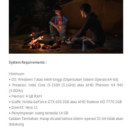
System Requirements :
Minimum:
• OS: Windows 7 atau lebih tinggi (Diperlukan Sistem Operasi 64-bit)
• Prosesor: Intel Core i3-2100 (3.1GHz) atau AMD Phenom X4 945
(3.0GHz)
• Memori: 4 GB RAM
• Grafik: Nvidia GeForce GTX 650 2GB atau AMD Radeon HD 7770 2GB
• DirectX: Versi 11
• Penyimpanan: ruang tersedia 14 GB
Catatan Tambahan: Harap dicatat bahwa sistem operasi 32-bit tidak akan
didukung