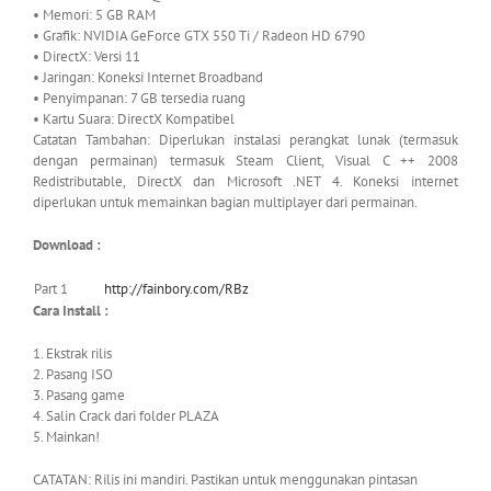
• Memori: 5 GB RAM
• Grafik: NVIDIA GeForce GTX 550 Ti / Radeon HD 6790
• DirectX: Versi 11
• Jaringan: Koneksi Internet Broadband
• Penyimpanan: 7 GB tersedia ruang
• Kartu Suara: DirectX Kompatibel
Catatan Tambahan: Diperlukan instalasi perangkat lunak (termasuk
dengan permainan) termasuk Steam Client, Visual C ++ 2008
Redistributable, DirectX dan Microsoft .NET 4. Koneksi internet
diperlukan untuk memainkan bagian multiplayer dari permainan.
Download :
Part 1
http://fainbory.com/RBz
Cara Install :
1. Ekstrak rilis
2. Pasang ISO
3. Pasang game
4. Salin Crack dari folder PLAZA
5. Mainkan!
CATATAN: Rilis ini mandiri. Pastikan untuk menggunakan pintasan