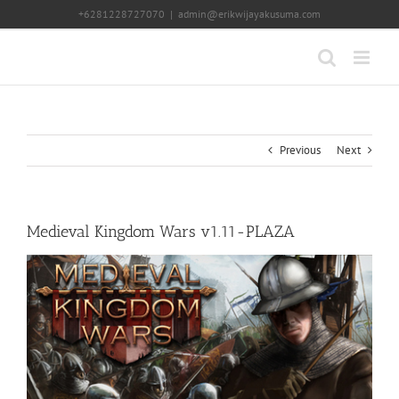
Skip
+6281228727070
|
admin@erikwijayakusuma.com
to
content
Previous
Next
Medieval Kingdom Wars v1.11-PLAZA