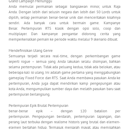
Grand Campaign Menunggu
Anda memulai permainan sebagai bangsawan minor, untuk Raja
Anda. Dengan lebih dari selusin negara dan lebih dari 50 Lords untuk
dipilih, setiap permainan benar-benar unik dan menceritakan kisahnya
sendiri. Ada banyak cara untuk bermain game. Kampanye
Besar. Pertempuran RTS klasik dengan opsi solo, coop dan
multiplayer. Dan kampanye pengantar didorong cerita yang
memperkenalkan pemain ke periode waktu melalui 9 skenario dibuat.
Mendefinisikan Ulang Genre
Semuanya terjadi secara real-time, dengan perkembangan game
seperti rogue – semua yang Anda lakukan selalu disimpan, bahkan
selama pertempuran. Tidak ada peluang kedua, tidak ada belokan, atau
beberapa kali isi ulang. Ini adalah game pertama yang menggabungkan
gameplay Fixed Force dan RTS. Saat Anda membawa pasukan Anda ke
pertempuran, Anda juga dapat mendirikan kamp pengepungan atau
kota Anda, mengumpulkan sumber daya dan melatih pasukan baru saat
pertempuran berlangsung.
Pertempuran Epik Brutal Pertempuran
benar-benar epik – dengan 120 batalion per
pertempuran. Pengepungan berdarah, pertempuran lapangan, dan
perang laut terbuka dengan realisme historis yang brutal dan elemen-
elemen bertahan hidup. Termasuk menjarah mayat, atau memisahkan