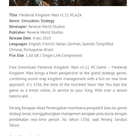
Title
: Medieval Kingdom Wars v1.11-PLAZA
Genre
:
Simulation
,
Strategy
Developer
: Reverie World Studios
Publisher
: Reverie World Studios
Release Date
: 4 Jan, 2019
Languages
: English, French, Italian, German, Spanish, Simplified
Chinese, Portuguese-Brazil
File Size
: 1.68 GB / Single Link Compressed
Free Download Medieval Kingdom Wars v1.11 PC Game – Medieval
Kingdom Wars brings a fresh perspective to the grand strategy genre,
combining world map kingdom management with a full-on real time
approach. It`s 1336, the time of the Hundred Years’ War. You start the
game as a minor noble, in service to your King. With over a dozen
nations and …
Perang Kerajaan Abad Pertengahan membawa perspektif baru ke genre
strategi besar, menggabungkan manajemen kerajaan peta dunia dengan
pendekatan real-time penuh. Itu tahun 1336, saat Perang Seratus
Tahun.