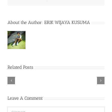
About the Author:
ERIK WIJAYA KUSUMA
Rainbow
Related Posts
Six
Siege
–
Descenders
Razer
Bikeout-
Synapse
SKIDROW
3
TORINTO-DARKZER0
No
Leave A Comment
Recoil
Macro
Comment