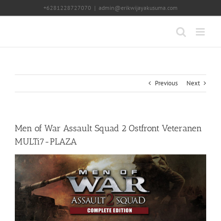
Skip
+6281228727070
|
admin@erikwijayakusuma.com
to
content
Previous
Next
Men of War Assault Squad 2 Ostfront Veteranen
MULTi7-PLAZA