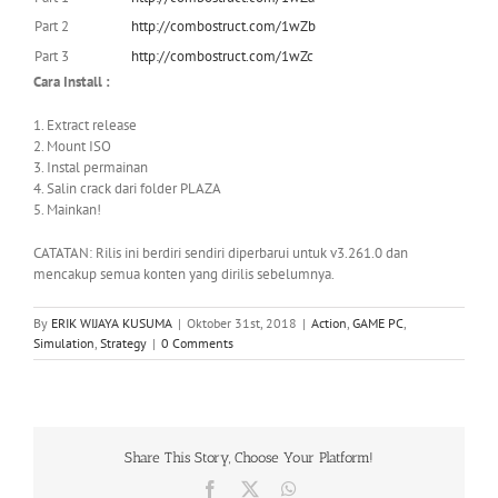
Part 2
http://combostruct.com/1wZb
Part 3
http://combostruct.com/1wZc
Cara Install :
1. Extract release
2. Mount ISO
3. Instal permainan
4. Salin crack dari folder PLAZA
5. Mainkan!
CATATAN: Rilis ini berdiri sendiri diperbarui untuk v3.261.0 dan
mencakup semua konten yang dirilis sebelumnya.
By
ERIK WIJAYA KUSUMA
|
Oktober 31st, 2018
|
Action
,
GAME PC
,
Simulation
,
Strategy
|
0 Comments
Share This Story, Choose Your Platform!
Facebook
X
WhatsApp