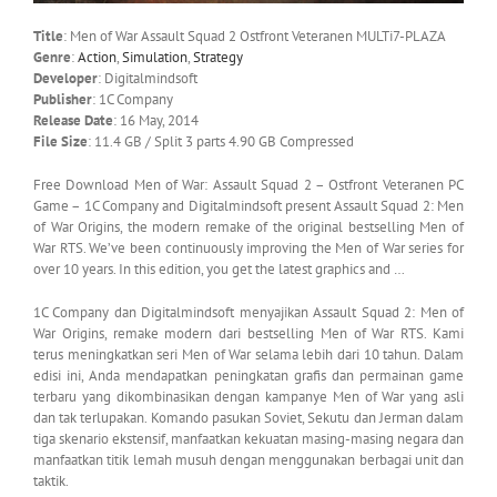
Title
: Men of War Assault Squad 2 Ostfront Veteranen MULTi7-PLAZA
Genre
:
Action
,
Simulation
,
Strategy
Developer
: Digitalmindsoft
Publisher
: 1C Company
Release Date
: 16 May, 2014
File Size
: 11.4 GB / Split 3 parts 4.90 GB Compressed
Free Download Men of War: Assault Squad 2 – Ostfront Veteranen PC
Game – 1C Company and Digitalmindsoft present Assault Squad 2: Men
of War Origins, the modern remake of the original bestselling Men of
War RTS. We’ve been continuously improving the Men of War series for
over 10 years. In this edition, you get the latest graphics and …
1C Company dan Digitalmindsoft menyajikan Assault Squad 2: Men of
War Origins, remake modern dari bestselling Men of War RTS. Kami
terus meningkatkan seri Men of War selama lebih dari 10 tahun. Dalam
edisi ini, Anda mendapatkan peningkatan grafis dan permainan game
terbaru yang dikombinasikan dengan kampanye Men of War yang asli
dan tak terlupakan. Komando pasukan Soviet, Sekutu dan Jerman dalam
tiga skenario ekstensif, manfaatkan kekuatan masing-masing negara dan
manfaatkan titik lemah musuh dengan menggunakan berbagai unit dan
taktik.