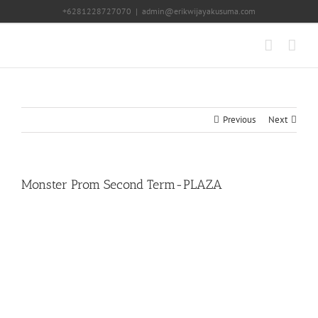
Skip
+6281228727070
|
admin@erikwijayakusuma.com
to
content
Previous
Next
Monster Prom Second Term-PLAZA