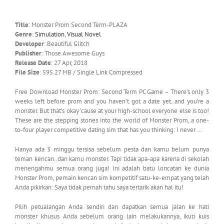
Title
: Monster Prom Second Term-PLAZA
Genre
:
Simulation
,
Visual Novel
Developer
: Beautiful Glitch
Publisher
: Those Awesome Guys
Release Date
: 27 Apr, 2018
File Size
: 595.27 MB / Single Link Compressed
Free Download Monster Prom: Second Term PC Game – There’s only 3
weeks left before prom and you haven’t got a date yet..and you’re a
monster. But that’s okay ‘cause at your high-school everyone else is too!
These are the stepping stones into the world of Monster Prom, a one-
to-four player competitive dating sim that has you thinking: I never …
Hanya ada 3 minggu tersisa sebelum pesta dan kamu belum punya
teman kencan..dan kamu monster. Tapi tidak apa-apa karena di sekolah
menengahmu semua orang juga! Ini adalah batu loncatan ke dunia
Monster Prom, pemain kencan sim kompetitif satu-ke-empat yang telah
Anda pikirkan: Saya tidak pernah tahu saya tertarik akan hal itu!
Pilih petualangan Anda sendiri dan dapatkan semua jalan ke hati
monster khusus Anda sebelum orang lain melakukannya, ikuti kuis