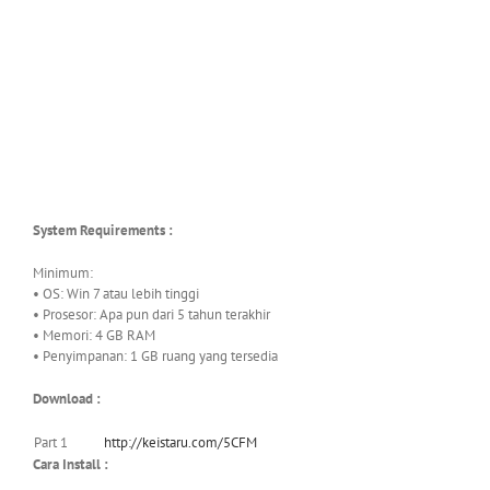
System Requirements :
Minimum:
• OS: Win 7 atau lebih tinggi
• Prosesor: Apa pun dari 5 tahun terakhir
• Memori: 4 GB RAM
• Penyimpanan: 1 GB ruang yang tersedia
Download :
Part 1
http://keistaru.com/5CFM
Cara Install :