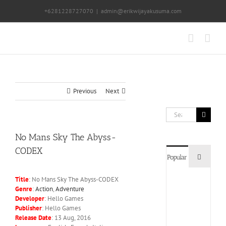
Skip
+6281228727070
|
admin@erikwijayakusuma.com
to
content
Previous
Next
Search
for:
No Mans Sky The Abyss-
CODEX
Commen
Popular
Title
: No Mans Sky The Abyss-CODEX
Devil
Genre
:
Action
,
Adventure
May
Developer
: Hello Games
Cry
5
Publisher
: Hello Games
Delux
Release Date
: 13 Aug, 2016
Edition