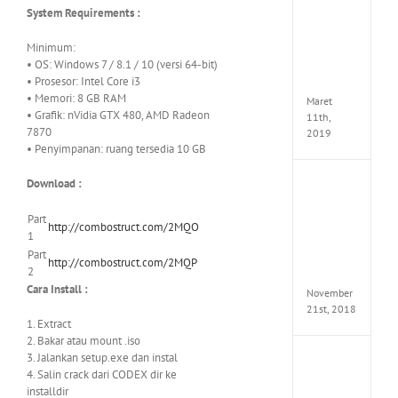
System Requirements :
JOOX
VIP
Minimum:
Mod
• OS: Windows 7 / 8.1 / 10 (versi 64-bit)
v5.1.0
• Prosesor: Intel Core i3
Apk
• Memori: 8 GB RAM
Maret
• Grafik: nVidia GTX 480, AMD Radeon
11th,
7870
2019
• Penyimpanan: ruang tersedia 10 GB
Download :
Autod
Invent
Pro
Part
http://combostruct.com/2MQO
2017
1
Full
Part
Versio
http://combostruct.com/2MQP
2
(x64)
Cara Install :
November
21st, 2018
1. Extract
2. Bakar atau mount .iso
3. Jalankan setup.exe dan instal
VSCO
4. Salin crack dari CODEX dir ke
Full
Pack
installdir