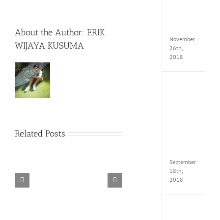
Edition
MULTi
Repack
FitGirl
About the Author:
ERIK
November
WIJAYA KUSUMA
26th,
2018
NBA
2K19
20th
Annive
Edition
MULTi
Related Posts
Repac
By
FitGirl
September
18th,
2018
TORINTO-DARKZER0
Alone in the
Fate
EXTEL