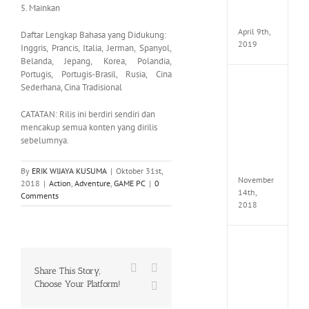
v97
5. Mainkan
Apk
April 9th,
Daftar Lengkap Bahasa yang Didukung:
2019
Inggris, Prancis, Italia, Jerman, Spanyol,
Belanda, Jepang, Korea, Polandia,
Portugis, Portugis-Brasil, Rusia, Cina
Assassi
Sederhana, Cina Tradisional
Creed
Odyss
CATATAN: Rilis ini berdiri sendiri dan
Delux
mencakup semua konten yang dirilis
Edition
sebelumnya.
MULTi
Repack
FitGirl
By
ERIK WIJAYA KUSUMA
|
Oktober 31st,
November
2018
|
Action
,
Adventure
,
GAME PC
|
0
14th,
Comments
2018
Shado
of
Facebook
X
the
Share This Story,
Tomb
Choose Your Platform!
WhatsApp
Raider
Croft