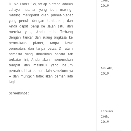
16th,
Di No Man’s Sky, setiap bintang adalah
2019
cahaya matahari yang jauh, masing-
masing mengorbit oleh planet-planet
yang penuh dengan kehidupan, dan
Enslav
Anda dapat pergi ke salah satu dari
Odyss
mereka yang Anda pilih. Terbang
to
dengan lancar dari ruang angkasa ke
the
West
permukaan planet, tanpa layar
Premi
pemuatan, dan tanpa batas. Di alam
Edition
semesta yang dihasilkan secara tak
MULTi7
terbatas ini, Anda akan menemukan
ElAmi
tempat dan makhluk yang belum
Mei 4th,
pernah dilihat pemain lain sebelumnya
2019
– dan mungkin tidak akan pernah ada
lagi.
Yakuza
Screenshot :
Kiwam
Repack
FitGirl
Februari
26th,
2019