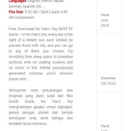
Languages
: English, French, Italian,
MULTi
German, Spanish, Etc …
ElAmi
File Size
: 9.31 GB / Split 2 parts 4.90
Maret
GB Compressed
11th,
2019
Free Download No Man’s Sky NEXT PC
Game – In No Man’s Sky, every star is the
light of a distant sun, each orbited by
Pro
planets filled with life, and you can go
Evolut
to any of them you choose. Fly
Soccer
smoothly from deep space to planetary
2019
surfaces, with no loading screens, and
MULTi
Repack
no limits. In this infinite procedurally
FitGirl
generated universe, you’ll discover
Desember
places and …
3rd, 2018
Terinspirasi oleh petualangan dan
imajinasi yang kami sukai dari fiksi
One
ilmiah klasik, No Man’s Sky
Piece
menghadirkan galaksi untuk dijelajahi,
World
penuh dengan planet dan bentuk
Seeker
kehidupan unik, serta bahaya dan
CODE
tindakan terus-menerus.
Maret