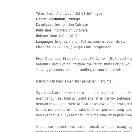
Title
: Prison Architect MULTi26-ElAmigos
Genre
:
Simulation
,
Strategy
Developer
: Introversion Software
Publisher
: Introversion Software
Release Date
: 6 Oct, 2015
Languages
: English, French, Italian, German, Spanish, Etc …
File Size
: 592.86 MB / Single Link Compressed
Free Download Prison Architect PC Game – Build and Mana
beautiful patch of countryside the clock starts ticking. Y
security prisoners that are trundling to your future prison on
Bangun dan Kelola Penjara Keamanan Maksimal.
Saat matahari terbenam, sinar matahari pagi itu berada 
membangun sel tahanan untuk menahan banyak pekerjaan
dengan bus kuning mereka. Saat pekerja Anda meletakkan b
karena mereka perlu memulai blok sel pertama yang tepa
mereka semua punya tempat untuk meletakkan kepala merek
Anda akan memerlukan kantin, rumah sakit, dan ruang jaga