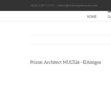
Skip
+6281228727070
|
admin@erikwijayakusuma.com
to
content
HOME
G
Prison Architect MULTi26-ElAmigos