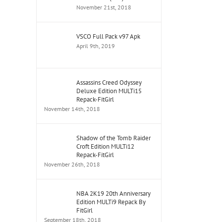
November 21st, 2018
VSCO Full Pack v97 Apk
April 9th, 2019
Assassins Creed Odyssey
Deluxe Edition MULTi15
Repack-FitGirl
November 14th, 2018
Shadow of the Tomb Raider
Croft Edition MULTi12
Repack-FitGirl
November 26th, 2018
NBA 2K19 20th Anniversary
Edition MULTi9 Repack By
FitGirl
September 18th, 2018