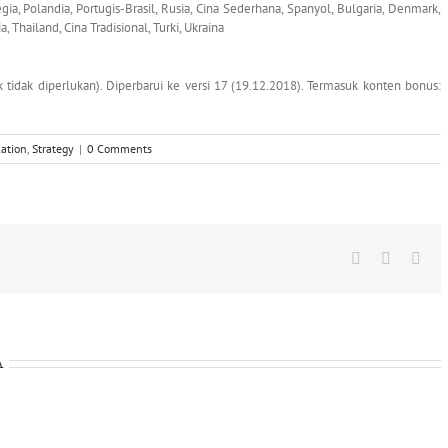
wegia, Polandia, Portugis-Brasil, Rusia, Cina Sederhana, Spanyol, Bulgaria, Denmark,
 Thailand, Cina Tradisional, Turki, Ukraina
ck tidak diperlukan). Diperbarui ke versi 17 (19.12.2018). Termasuk konten bonus:
ation
,
Strategy
|
0 Comments
Facebook
X
Wha
A