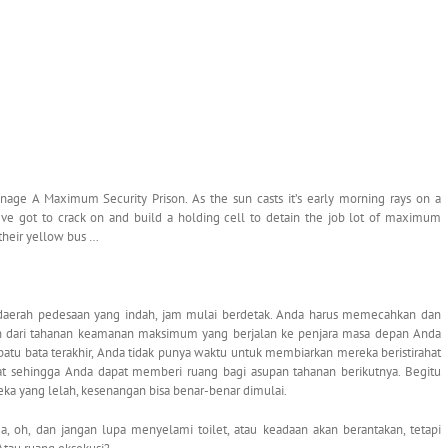
ge A Maximum Security Prison. As the sun casts it’s early morning rays on a
ou’ve got to crack on and build a holding cell to detain the job­ lot of maximum
 their yellow bus …
di daerah pedesaan yang indah, jam mulai berdetak. Anda harus memecahkan dan
 dari tahanan keamanan maksimum yang berjalan ke penjara masa depan Anda
atu bata terakhir, Anda tidak punya waktu untuk membiarkan mereka beristirahat
t sehingga Anda dapat memberi ruang bagi asupan tahanan berikutnya. Begitu
a yang lelah, kesenangan bisa benar-benar dimulai.
, oh, dan jangan lupa menyelami toilet, atau keadaan akan berantakan, tetapi