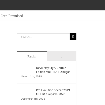
Cara Download
Search
for:
Comments
Popular
Devil May Cry 5 Deluxe
Edition MULTi12-ElAmigos
Maret 11th, 2019
Pro Evolution Soccer 2019
MULTi17 Repack-FitGirl
Desember 3rd, 2018