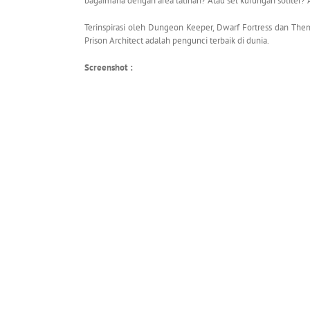
bagaimana dengan area latihan? Atau sel kurungan soliter? 
Terinspirasi oleh Dungeon Keeper, Dwarf Fortress dan The
Prison Architect adalah pengunci terbaik di dunia.
Screenshot :