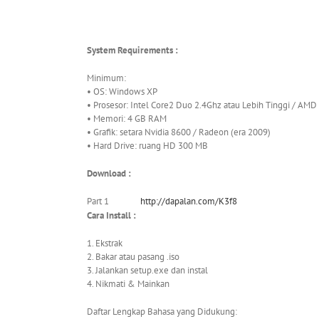
System Requirements :
Minimum:
• OS: Windows XP
• Prosesor: Intel Core2 Duo 2.4Ghz atau Lebih Tinggi / AMD
• Memori: 4 GB RAM
• Grafik: setara Nvidia 8600 / Radeon (era 2009)
• Hard Drive: ruang HD 300 MB
Download :
Part 1
http://dapalan.com/K3f8
Cara Install :
1. Ekstrak
2. Bakar atau
pasang .iso
3. Jalankan setup.exe dan instal
4. Nikmati & Mainkan
Daftar Lengkap Bahasa yang Didukung: