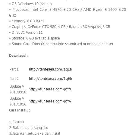
• OS: Windows 10 (64-bit)
• Processor: Intel Core i5-4570, 3.20 GHz / AMD Ryzen 5 1400, 3.20
GHz
• Memory: 8 GB RAM
• Graphics: GeForce GTX 980, 4 GB / Radeon RX Vega 64, 8 GB
• DirectX: Version 11
• Storage: 6 GB available space
• Sound Card: DirectX compatible soundcard or onboard chipset
Download :
Part 1
http://tenteaea.com/1qEa
Part 2
http://tenteaea.com/1qEb
Update V
http://eunsetee.com/jcY9
20190910
Update V
http://eunsetee.com/jcYA
20191016
Cara Install :
1. Ekstrak
2. Bakar atau pasang .iso
3. Jalankan setup.exe dan instal