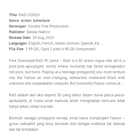
Title
: RAD-CODEX
Genre
:
Action
,
Adventure
Developer
: Double Fine Productions
Publisher
: Bandai Namco
Release Date
: 20 Aug, 2019
Languages
: English, French, Italian, German, Spanish, Etc …
File Size
: 5.99 GB / Split 2 parts 4.90 GB Compressed
Free Download RAD PC Game – RAD is a 3D action rogue-like set in a
post-post-apocalyptic world, where humanity has faced armageddon
not once, but twice. Playing as a teenage protagonist, you must venture
into the Fallow an ever-changing, radioactive wasteland filled with
unknown and unspeakable creatures. But humanity’s future comes at …
RAD adalah aksi aksi-seperti 3D yang diatur dalam dunia pasca-pasca-
apokaliptik, di mana umat manusia telah menghadapi bencana tidak
hanya sekali, tetapi dua kali.
Bermain sebagai protagonis remaja, Anda harus menjelajahi Fallow –
gurun radioaktif yang terus berubah diisi dengan makhluk tak dikenal
dan tak terkatakan.