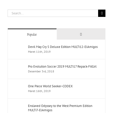
Search
for:
Comments
Popular
Devil May Cry 5 Deluxe Edition MULTi12-ElAmigos
Maret 11th, 2019
Pro Evolution Soccer 2019 MULTi17 Repack-FitGirl
Desember 3rd, 2018
One Piece World Seeker-CODEX
Maret 16th, 2019
Enslaved Odyssey to the West Premium Edition
MULTi7-ElAmigos