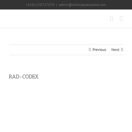
Skip
+6281228727070
|
admin@erikwijayakusuma.com
to
content
Previous
Next
RAD-CODEX