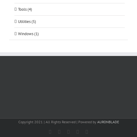
Tools (4)
Utilities (5)
Windows (1)
Copyright 2021 | All Rights Reserved | Powered by
AURONBLADE
Facebook
Instagram
Email
SoundCloud
LinkedIn