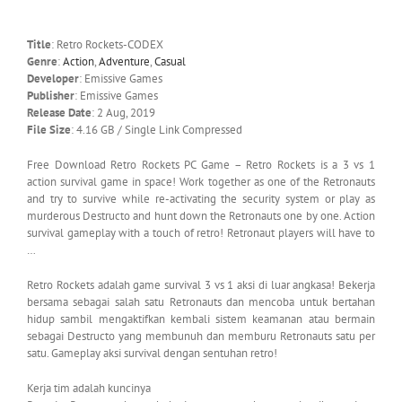
Title
: Retro Rockets-CODEX
Genre
:
Action
,
Adventure
,
Casual
Developer
: Emissive Games
Publisher
: Emissive Games
Release Date
: 2 Aug, 2019
File Size
: 4.16 GB / Single Link Compressed
Free Download Retro Rockets PC Game – Retro Rockets is a 3 vs 1
action survival game in space! Work together as one of the Retronauts
and try to survive while re-activating the security system or play as
murderous Destructo and hunt down the Retronauts one by one. Action
survival gameplay with a touch of retro! Retronaut players will have to
…
Retro Rockets adalah game survival 3 vs 1 aksi di luar angkasa! Bekerja
bersama sebagai salah satu Retronauts dan mencoba untuk bertahan
hidup sambil mengaktifkan kembali sistem keamanan atau bermain
sebagai Destructo yang membunuh dan memburu Retronauts satu per
satu. Gameplay aksi survival dengan sentuhan retro!
Kerja tim adalah kuncinya