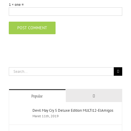
1 × one =
Search
for:
Comments
Popular
Devil May Cry 5 Deluxe Edition MULTi12-ElAmigos
Maret 11th, 2019