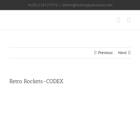
Skip
+6281228727070
|
admin@erikwijayakusuma.com
to
content
Previous
Next
Retro Rockets-CODEX