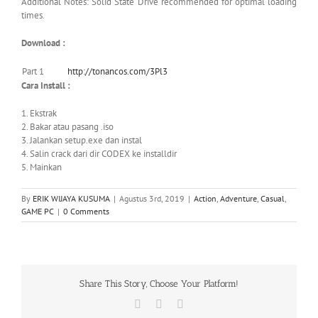
Additional Notes: Solid State Drive recommended for optimal loading
times.
Download :
Part 1
http://tonancos.com/3Pl3
Cara Install :
1. Ekstrak
2. Bakar atau pasang .iso
3. Jalankan setup.exe dan instal
4. Salin crack dari dir CODEX ke installdir
5. Mainkan
By
ERIK WIJAYA KUSUMA
|
Agustus 3rd, 2019
|
Action
,
Adventure
,
Casual
,
GAME PC
|
0 Comments
Share This Story, Choose Your Platform!
Facebook
X
WhatsApp