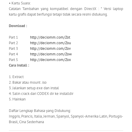
• Kartu Suara:
Catatan Tambahan yang kompatibel dengan DirectX : * Versi laptop
kartu grafis dapat berfungsi tetapi tidak secara resmi didukung.
Download :
Part 1
http://deciomm.com/Zot
Part 2
http://deciomm.com/Zou
Part 3
http://deciomm.com/Zov
Part 4
http://deciomm.com/Zow
Part 5
http://deciomm.com/Zox
Cara Install :
1. Extract
2. Bakar atau mount .iso
3. Jalankan setup.exe dan instal
4. Salin crack dari CODEX dir ke installdir
5. Mainkan
Daftar Lengkap Bahasa yang Didukung:
Inggris, Prancis, Italia, Jerman, Spanyol, Spanyol-Amerika Latin, Portugis-
Brasil, Cina Sederhana