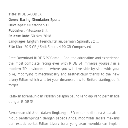
Title
: RIDE 3-CODEX
Genre
:
Racing
,
Simulation
,
Sports
Developer
: Milestone S.r.l.
Publisher
: Milestone S.r.l.
Release Date
: 30 Nov, 2018
Languages
: English, French, Italian, German, Spanish, Etc …
File Size
: 20.5 GB / Split 5 parts 4.90 GB Compressed
Free Download RIDE 3 PC Game – Feel the adrenaline and experience
the most complete racing ever with RIDE 3! Immerse yourself in a
modern 3D environment where you will live side by side with your
bike, modifying it mechanically and aesthetically thanks to the new
Livery Editor, which will let your dreams run wild. Before starting, don’t
forget …
Rasakan adrenalin dan rasakan balapan paling lengkap yang pernah ada
dengan RIDE 3!
Benamkan diri Anda dalam lingkungan 3D modern di mana Anda akan
hidup berdampingan dengan sepeda Anda, modifikasi secara mekanis
dan estetis berkat Editor Livery baru, yang akan membiarkan impian