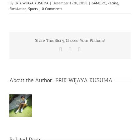
By
ERIK WIJAYA KUSUMA
|
Desember 17th, 2018
|
GAME PC
,
Racing
,
Simulation
,
Sports
|
0 Comments
Share This Story, Choose Your Platform!
Facebook
X
WhatsApp
About the Author:
ERIK WIJAYA KUSUMA
Related Posts
Rainbow