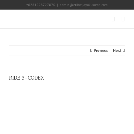
Skip
+6281228727070
|
admin@erikwijayakusuma.com
to
content
Previous
Next
RIDE 3-CODEX