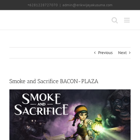
Skip
+6281228727070
|
admin@erikwijayakusuma.com
to
content
Previous
Next
Smoke and Sacrifice BACON-PLAZA