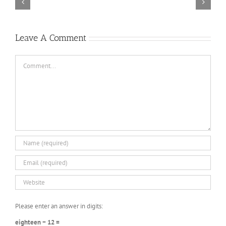
Descenders
Razer
Bikeout-
Synapse
SKIDROW
3
TORINTO-DARKZER0
No
Leave A Comment
Recoil
Macro
Comment
Please enter an answer in digits:
eighteen − 12 =