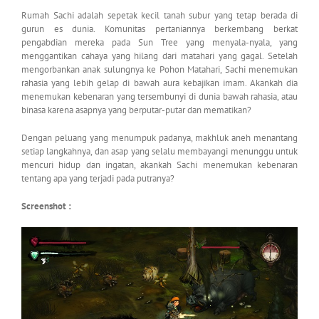
Rumah Sachi adalah sepetak kecil tanah subur yang tetap berada di
gurun es dunia. Komunitas pertaniannya berkembang berkat
pengabdian mereka pada Sun Tree yang menyala-nyala, yang
menggantikan cahaya yang hilang dari matahari yang gagal. Setelah
mengorbankan anak sulungnya ke Pohon Matahari, Sachi menemukan
rahasia yang lebih gelap di bawah aura kebajikan imam. Akankah dia
menemukan kebenaran yang tersembunyi di dunia bawah rahasia, atau
binasa karena asapnya yang berputar-putar dan mematikan?
Dengan peluang yang menumpuk padanya, makhluk aneh menantang
setiap langkahnya, dan asap yang selalu membayangi menunggu untuk
mencuri hidup dan ingatan, akankah Sachi menemukan kebenaran
tentang apa yang terjadi pada putranya?
Screenshot :