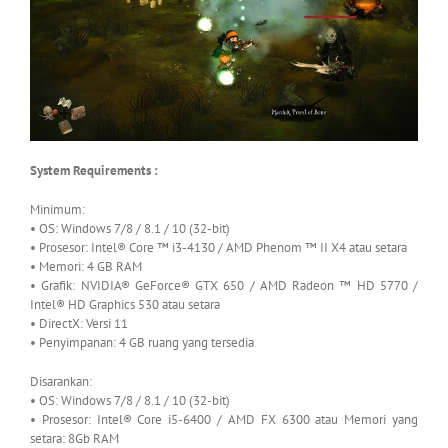
System Requirements :
Minimum:
• OS: Windows
7/8 / 8.1 / 10 (32-bit)
• Prosesor: Intel® Core ™ i3-4130 / AMD Phenom ™ II X4 atau setara
• Memori: 4 GB RAM
• Grafik: NVIDIA® GeForce® GTX 650 / AMD Radeon ™ HD 5770 /
Intel® HD Graphics 530 atau setara
• DirectX: Versi 11
• Penyimpanan: 4 GB ruang yang tersedia
Disarankan:
• OS: Windows
7/8 / 8.1 / 10 (32-bit)
• Prosesor: Intel® Core i5-6400 / AMD FX 6300 atau Memori yang
setara: 8Gb RAM