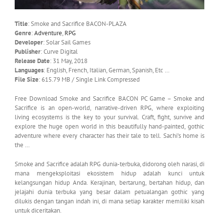
Title
: Smoke and Sacrifice BACON-PLAZA
Genre
:
Adventure
,
RPG
Developer
: Solar Sail Games
Publisher
: Curve Digital
Release Date
: 31 May, 2018
Languages
: English, French, Italian, German, Spanish, Etc …
File Size
: 615.79 MB / Single Link Compressed
Free Download Smoke and Sacrifice BACON PC Game – Smoke and
Sacrifice is an open-world, narrative-driven RPG, where exploiting
living ecosystems is the key to your survival. Craft, fight, survive and
explore the huge open world in this beautifully hand-painted, gothic
adventure where every character has their tale to tell. Sachi’s home is
the …
Smoke and Sacrifice adalah RPG dunia-terbuka, didorong oleh narasi, di
mana mengeksploitasi ekosistem hidup adalah kunci untuk
kelangsungan hidup Anda. Kerajinan, bertarung, bertahan hidup, dan
jelajahi dunia terbuka yang besar dalam petualangan gothic yang
dilukis dengan tangan indah ini, di mana setiap karakter memiliki kisah
untuk diceritakan.