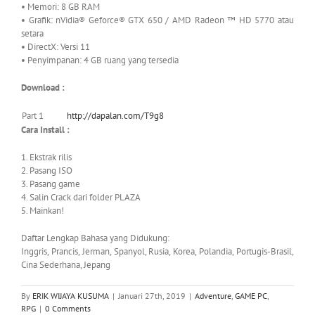
• Memori: 8 GB RAM
• Grafik: nVidia® Geforce® GTX 650 / AMD Radeon ™ HD 5770 atau
setara
• DirectX: Versi 11
• Penyimpanan: 4 GB ruang yang tersedia
Download :
Part 1
http://dapalan.com/T9g8
Cara Install :
1. Ekstrak rilis
2. Pasang ISO
3. Pasang game
4. Salin Crack dari folder PLAZA
5. Mainkan!
Daftar Lengkap Bahasa yang Didukung:
Inggris, Prancis, Jerman, Spanyol, Rusia, Korea, Polandia, Portugis-Brasil,
Cina Sederhana, Jepang
By
ERIK WIJAYA KUSUMA
|
Januari 27th, 2019
|
Adventure
,
GAME PC
,
RPG
|
0 Comments