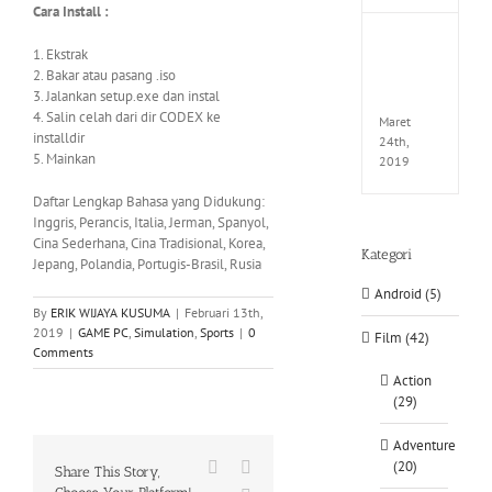
Cara Install :
Fate
1. Ekstrak
EXTEL
2. Bakar atau
pasang .iso
LINK-
3. Jalankan setup.exe dan instal
CODE
4. Salin celah dari dir CODEX ke
Maret
installdir
24th,
5. Mainkan
2019
Daftar Lengkap Bahasa yang Didukung:
Inggris, Perancis, Italia, Jerman, Spanyol,
Cina Sederhana, Cina Tradisional, Korea,
Kategori
Jepang, Polandia, Portugis-Brasil, Rusia
Android (5)
By
ERIK WIJAYA KUSUMA
|
Februari 13th,
2019
|
GAME PC
,
Simulation
,
Sports
|
0
Film (42)
Comments
Action
(29)
Adventure
Facebook
X
(20)
Share This Story,