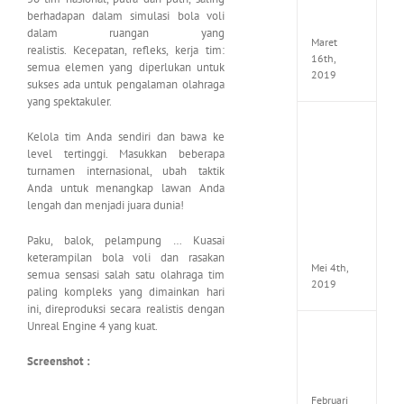
Seeker
berhadapan dalam simulasi bola voli
CODE
dalam ruangan yang
Maret
realistis. Kecepatan, refleks, kerja tim:
16th,
semua elemen yang diperlukan untuk
2019
sukses ada untuk pengalaman olahraga
yang spektakuler.
Enslav
Kelola tim Anda sendiri dan bawa ke
Odyss
level tertinggi. Masukkan beberapa
to
turnamen internasional, ubah taktik
the
Anda untuk menangkap lawan Anda
West
Premi
lengah dan menjadi juara dunia!
Edition
MULTi7
Paku, balok, pelampung … Kuasai
ElAmi
keterampilan bola voli dan rasakan
Mei 4th,
semua sensasi salah satu olahraga tim
2019
paling kompleks yang dimainkan hari
ini, direproduksi secara realistis dengan
Unreal Engine 4 yang kuat.
Yakuza
Kiwam
Screenshot :
Repack
FitGirl
Februari