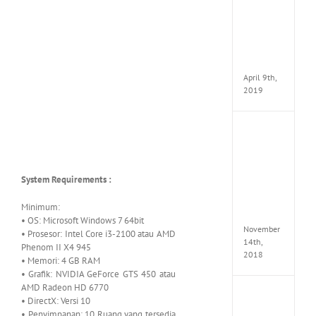
VSCO
Full
Pack
v97
Apk
April 9th,
2019
Assassi
Creed
Odyss
Delux
System Requirements :
Edition
MULTi
Repack
Minimum:
FitGirl
• OS: Microsoft Windows 7 64bit
November
• Prosesor: Intel Core i3-2100 atau AMD
14th,
Phenom II X4 945
2018
• Memori: 4 GB RAM
• Grafik: NVIDIA GeForce GTS 450 atau
AMD Radeon HD 6770
Shado
• DirectX: Versi 10
of
• Penyimpanan: 10 Ruang yang tersedia