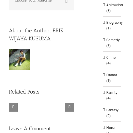
Choose Your Platform!
WhatsApp
Animation
(3)
Biography
(1)
About the Author:
ERIK
WIJAYA KUSUMA
Comedy
(8)
Crime
(4)
Drama
(9)
Rainbow
Related Posts
Family
Six
(4)
Siege
Alone
–
Rebel
in
Descenders
Fantasy
Razer
TORINTO-
Cops
the
Bikeout-
(2)
Synapse
DARKZER0
v1.1-
War-
SKIDROW
3
PLAZA
DARKZER0
No
Horor
Leave A Comment
Recoil