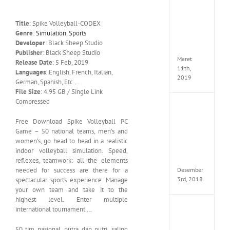
Cry
5
Delux
Title
: Spike Volleyball-CODEX
Edition
Genre
:
Simulation
,
Sports
MULTi
Developer
: Black Sheep Studio
ElAmi
Publisher
: Black Sheep Studio
Maret
Release Date
: 5 Feb, 2019
11th,
Languages
: English, French, Italian,
2019
German, Spanish, Etc …
File Size
: 4.95 GB / Single Link
Compressed
Pro
Evolut
Free Download Spike Volleyball PC
Soccer
Game – 50 national teams, men’s and
2019
women’s, go head to head in a realistic
MULTi
indoor volleyball simulation. Speed,
Repack
FitGirl
reflexes, teamwork: all the elements
Desember
needed for success are there for a
3rd, 2018
spectacular sports experience. Manage
your own team and take it to the
highest level. Enter multiple
One
international tournament …
Piece
World
50 tim nasional, putra dan putri, saling