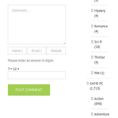
(3)
Macro
Comment
Mystery
(4)
Romance
(4)
Sci-fi
(18)
Thriller
Please enter an answer in digits:
(9)
7 + 12 =
War (1)
GAME PC
(1,713)
Action
(898)
Adventure