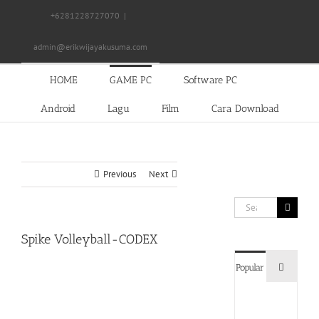
Skip
+6281228727070
|
to
content
admin@erikwijayakusuma.com
HOME
GAME PC
Software PC
Android
Lagu
Film
Cara Download
Previous
Next
Search
for:
Spike Volleyball-CODEX
Commen
Popular
Devil
May