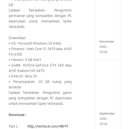
the
GB
Tomb
Catatan Tambahan: Pengontrol
Raider
permainan yang kompatibel dengan PC
Croft
diperlukan untuk memainkan Spike
Edition
MULTi
Volleyball.
Repack
FitGirl
Disarankan:
November
• OS: Microsoft Windows 10 64bit
26th,
• Prosesor: Intel Core i5-3470 atau AMD
2018
FX-6300
• Memori: 4 GB RAM
• Grafik: NVIDIA GeForce GTX 560 atau
NBA
AMD Radeon HD 6870
2K19
• DirectX: Versi 10
20th
• Penyimpanan: 10 GB ruang yang
Annive
tersedia
Edition
Catatan Tambahan: Pengontrol game
MULTi
yang kompatibel dengan PC diperlukan
Repac
By
untuk memainkan Spike Volleyball.
FitGirl
September
Download :
18th,
2018
Part 1
http://twiriock.com/4BMT