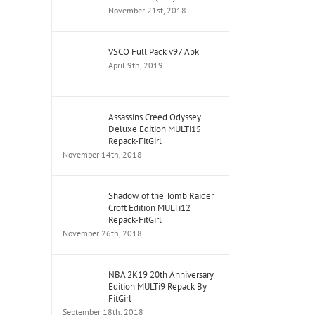
November 21st, 2018
VSCO Full Pack v97 Apk
April 9th, 2019
Assassins Creed Odyssey
Deluxe Edition MULTi15
Repack-FitGirl
November 14th, 2018
Shadow of the Tomb Raider
Croft Edition MULTi12
Repack-FitGirl
November 26th, 2018
NBA 2K19 20th Anniversary
Edition MULTi9 Repack By
FitGirl
September 18th, 2018