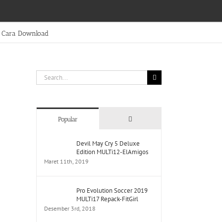
Cara Download
Search
for:
Comments
Popular
Devil May Cry 5 Deluxe
Edition MULTi12-ElAmigos
Maret 11th, 2019
Pro Evolution Soccer 2019
MULTi17 Repack-FitGirl
Desember 3rd, 2018