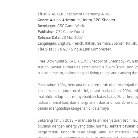
Title
: STALKER Shadow of Chernobyl-GOG
Genre
:
Action
,
Adventure
,
Horror
,
RPG
,
Shooter
Developer
: GSC Game World
Publisher
: GSC Game World
Release Date
: 20 Mar, 2007
Languages
: English, French, Italian, German, Spanish, Polish,
File Size
: 3.76 GB / Single Link Compressed
Free Download S.T.A.L.K.E.R.: Shadow of Chernobyl PC Game
station. Soviet authorities established a 30km ‘Exclusion
stricken reactor, obliterating all living things and causing th
Pada tahun 1986, bencana nuklir terburuk di dunia terjadi d
km di sekitar gurun nuklir ini, tetapi pada tahun 2006
makhluk hidup dan menyebabkan batas-batas Zona bergoy
radiasi mematikan, dan energi aneh dan anomali. Zone dit
berani menghadapi kengerian di dalamnya.
Sekarang tahun 2012 – manusia telah menjelajah lebih jauh
diilhami dengan energi yang tidak normal. Tentara bayara
harga terlalu tinggi di pasar gelap. Yang lain mencari 
senang dalam pelanggaran hukum tempat itu. Apa pun mo