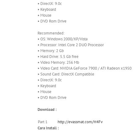
• DirectX: 9.0c
• Keyboard
• Mouse
• DVD Rom Drive
Recommended:
• OS: Windows 2000/XP/Vista
• Processor: Intel Core 2 DUO Processor
• Memory: 2 Gb
• Hard Drive: 5.5 Gb free
• Video Memory: 256 Mb
• Video Card: NVIDIA GeForce 7900 / ATI Radeon x1950
• Sound Card: DirectX Compatible
• DirectX: 9.0c
• Keyboard
• Mouse
• DVD Rom Drive
Download :
Part 1
http://evassmat.com/H4Fv
Cara Install :