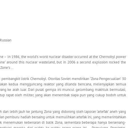
 Russian
 – In 1986, the world’s worst nuclear disaster occurred at the Chernobyl power
 Zone’ around this nuclear wasteland, but in 2006 a second explosion rocked the
e Zone’s …
i pembangkit listrik Chernobyl. Otoritas Soviet mendirikan ‘Zona Pengecualian’ 30
 ledakan kedua mengguncang reaktor yang dilanda bencana, melenyapkan semua
ang ke arah luar. Dari pusat gempa ini muncul gelombang makhluk bermutasi,
utup rapat oleh militer, yang akan menembak siapa pun yang cukup bodoh untuk
 dan lebih jauh ke jantung Zona yang didorong oleh laporan ‘artefak’ aneh yang
n dan pemburu hadiah bersaing untuk memulihkan artefak ini, yang memerintahkan
untuk menemukan kebenaran di balik Zona, sementara beberapa hanya bersenang-
tivasi mereka, dari waktu ke waktu orang-orang ini – Pemulung, Penyintas,