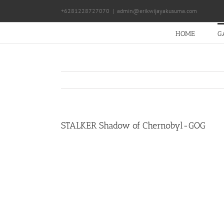
Skip
+6281228727070
|
admin@erikwijayakusuma.com
to
content
HOME
G
STALKER Shadow of Chernobyl-GOG