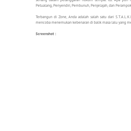
Petualang, Penyendiri, Pembunuh, Penjelajah, dan Perampok –
Terbangun di Zone, Anda adalah salah satu dari S.T.A.L.K
mencoba menemukan kebenaran di balik masa lalu yang 
Screenshot :