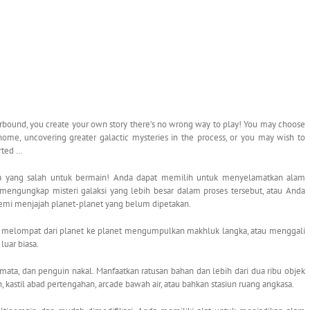
ound, you create your own story there’s no wrong way to play! You may choose
home, uncovering greater galactic mysteries in the process, or you may wish to
arted …
ara yang salah untuk bermain! Anda dapat memilih untuk menyelamatkan alam
engungkap misteri galaksi yang lebih besar dalam proses tersebut, atau Anda
emi menjajah planet-planet yang belum dipetakan.
si, melompat dari planet ke planet mengumpulkan makhluk langka, atau menggali
uar biasa.
ta, dan penguin nakal. Manfaatkan ratusan bahan dan lebih dari dua ribu objek
astil abad pertengahan, arcade bawah air, atau bahkan stasiun ruang angkasa.