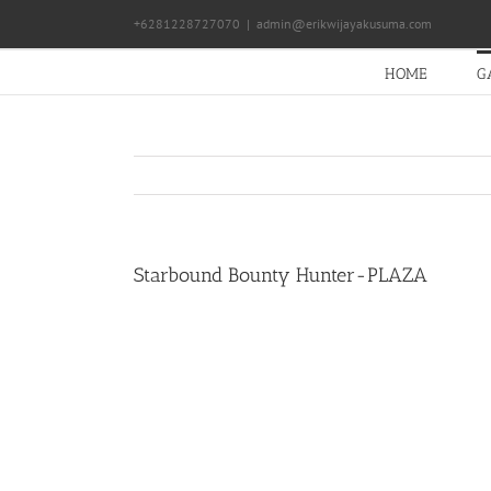
Skip
+6281228727070
|
admin@erikwijayakusuma.com
to
content
HOME
G
Starbound Bounty Hunter-PLAZA