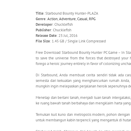
Title
: Starbound Bounty Hunter-PLAZA
Genre
:
Action
,
Adventure
,
Casual
,
RPG
Developer
: Chucklefish
Publisher
: Chucklefish
Release Date
: 23 Jul, 2016
File Size
: 1.45 GB / Single Link Compressed
Free Download Starbound Bounty Hunter PC Game – In Starb
to save the universe from the forces that destroyed your 
forego a heroic journey entirely in favor of colonizing unch
Di Starbound, Anda membuat cerita sendiri tidak ada c
semesta dari kekuatan yang menghancurkan rumah Anda, m
mungkin ingin melepaskan perjalanan heroik sepenuhnya d
Menetap dan bertani tanah, menjadi tuan tanah intergalak
ke ruang bawah tanah berbahaya dan mengklaim harta yang l
Temukan kuil kuno dan metropolis modern, pohon dengan ma
untuk membangun kabin terpencil yang mengantuk di hutan, k