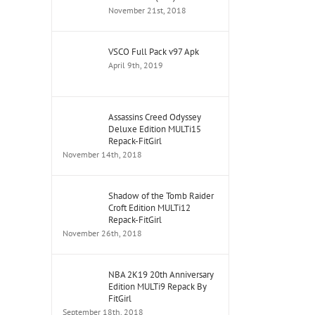
November 21st, 2018
VSCO Full Pack v97 Apk
April 9th, 2019
Assassins Creed Odyssey
Deluxe Edition MULTi15
Repack-FitGirl
November 14th, 2018
Shadow of the Tomb Raider
Croft Edition MULTi12
Repack-FitGirl
November 26th, 2018
NBA 2K19 20th Anniversary
Edition MULTi9 Repack By
FitGirl
September 18th, 2018