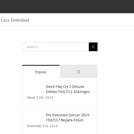
Cara Download
Search
for:
Comments
Popular
Devil May Cry 5 Deluxe
Edition MULTi12-ElAmigos
Maret 11th, 2019
Pro Evolution Soccer 2019
MULTi17 Repack-FitGirl
Desember 3rd, 2018