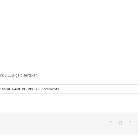
ack DLC juga disertakan.
Casual
,
GAME PC
,
RPG
|
0 Comments
Facebook
X
Wha