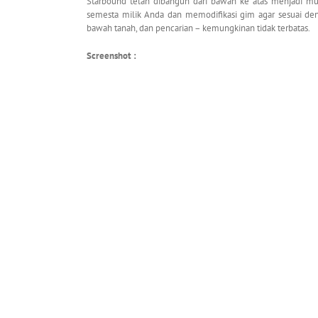
Starbound telah dibangun dari bawah ke atas menjadi mu
semesta milik Anda dan memodifikasi gim agar sesuai den
bawah tanah, dan pencarian – kemungkinan tidak terbatas.
Screenshot :