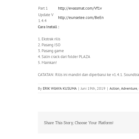
Part 1
http://evassmat.com/Vf1v
Update V
http://eunsetee.com/BeEn
1.4.4
Cara Install :
1. Ekstrak rilis
2. Pasang ISO
3. Pasang game
4. Salin crack dari folder PLAZA
5. Mainkan!
CATATAN: Rilis ini mandiri dan diperbarui ke v1.4.1. Soundtr
By
ERIK WIJAYA KUSUMA
|
Juni 19th, 2019
|
Action
,
Adventure
,
Share This Story, Choose Your Platform!