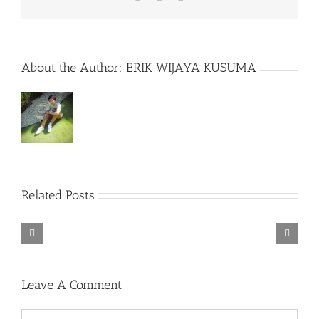
About the Author:
ERIK WIJAYA KUSUMA
Rainbow
Related Posts
Six
Siege
Alone
–
Rebel
in
Descenders
Razer
TORINTO-
Cops
the
Bikeout-
Synapse
DARKZER0
v1.1-
War-
SKIDROW
3
PLAZA
DARKZER0
No
Leave A Comment
Recoil
Macro
Comment