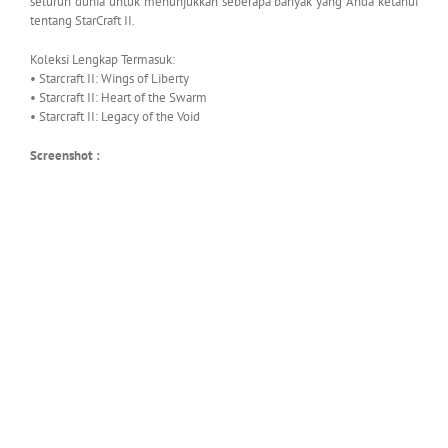
seluruh dunia untuk menunjukkan seberapa banyak yang Anda ketahui
tentang StarCraft II.
Koleksi Lengkap Termasuk:
• Starcraft II: Wings of Liberty
• Starcraft II: Heart of the Swarm
• Starcraft II: Legacy of the Void
Screenshot :