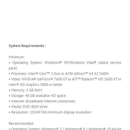
System Requirements :
Minimum:
• Operating System: Windows® XP/Windows Vista® (latest service
pack)
• Processor: Intel® Core™ 2 Duo or AMD Athlon™ 64 X2 5600+
• Video: NVIDIA® GeForce® 7600 GT or ATI™ Radeon™ HD 2600 XT or
Intel® HD Graphics 3000 or better
• Memory: 2 GB RAM
• Storage: 40 GB available HD space
• Internet: Broadband Internet connection
• Media: DVD-ROM drive
• Resolution: 1024X768 minimum display resolution
Recommended:
• Operating System: Windows® 7 / Windows® 8 / Windows® 10 64-bit