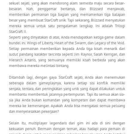
sekuel sejati, yang akan mendorong alam semesta maju secara besar-
besaran. Nah, penggemar bertanya, dan Blizzard menjawab,
memberikan permainan tiga bagian yang memamerkan tiga balapan
besar yang membuat StarCraft unik. Tapi sekarang, Blizzard menyatukan
mereka semua untuk satu pengalaman lengkap. Ini adalah Trilogi
StarCraft II.
Seperti yang dinyatakan di atas, Anda mendapatkan ketiga game dalam
bundel ini. Wings of Liberty, Heart of the Swarm, dan Legacy of the Void.
Setiap permainan memberikan kepada Anda tiga kisah menarik dari
sudut pandang karakter tercinta seperti Jim Raynor, Sarah Kerrigan, dan
Hierarch Artanis, yang semuanya memiliki kisah berbeda yang akan
membawa mereka melintasi bintang.
Ditambah lagi, dengan gaya StarCraft sejati, Anda akan menemukan
seberapa dalam gameplaynya, karena setiap sisi konflik memiliki
senjata, tentara, dan peningkatan yang unik yang dapat dilakukan untuk
membantu membentuk jalannya pertempuran. Tapi itu semua akan sia-
sia jika Anda bukan komandan yang kompeten dan dapat membawa
mereka ke kemenangan. Apakah Anda bisa mengatasi semua peluang
dan menyelesaikan pekerjaan?
Selain itu, multiplayer legendaris dari gim ini ada di sini dengan
kekuatan penuh. Bermain dengan teman, atau hadapi para pemain di