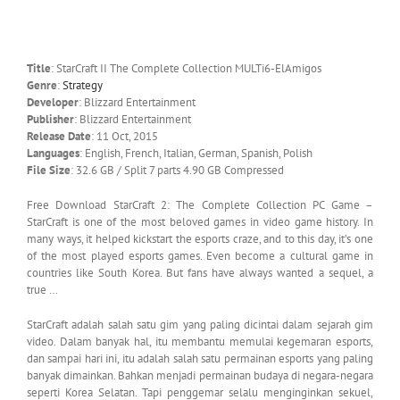
Title
: StarCraft II The Complete Collection MULTi6-ElAmigos
Genre
:
Strategy
Developer
: Blizzard Entertainment
Publisher
: Blizzard Entertainment
Release Date
: 11 Oct, 2015
Languages
: English, French, Italian, German, Spanish, Polish
File Size
: 32.6 GB / Split 7 parts 4.90 GB Compressed
Free Download StarCraft 2: The Complete Collection PC Game –
StarCraft is one of the most beloved games in video game history. In
many ways, it helped kickstart the esports craze, and to this day, it’s one
of the most played esports games. Even become a cultural game in
countries like South Korea. But fans have always wanted a sequel, a
true …
StarCraft adalah salah satu gim yang paling dicintai dalam sejarah gim
video. Dalam banyak hal, itu membantu memulai kegemaran esports,
dan sampai hari ini, itu adalah salah satu permainan esports yang paling
banyak dimainkan. Bahkan menjadi permainan budaya di negara-negara
seperti Korea Selatan. Tapi penggemar selalu menginginkan sekuel,