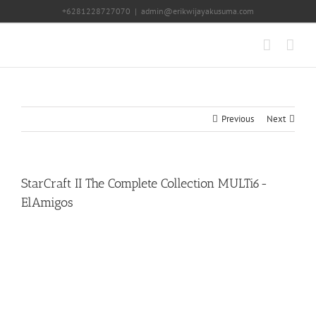
Skip
+6281228727070
|
admin@erikwijayakusuma.com
to
content
Previous
Next
StarCraft II The Complete Collection MULTi6-
ElAmigos