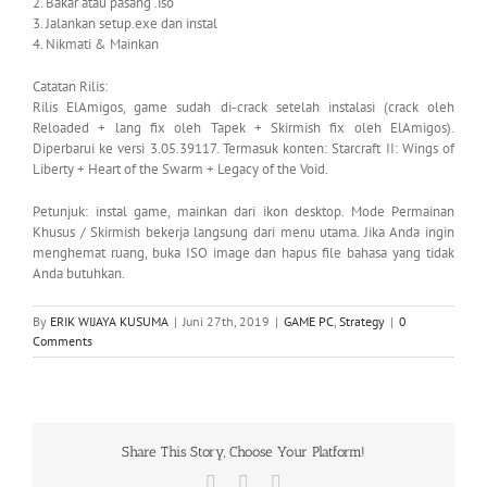
2. Bakar atau pasang .iso
3. Jalankan setup.exe dan instal
4. Nikmati & Mainkan
Catatan Rilis:
Rilis ElAmigos, game sudah di-crack setelah instalasi (crack oleh
Reloaded + lang fix oleh Tapek + Skirmish fix oleh ElAmigos).
Diperbarui ke versi 3.05.39117. Termasuk konten: Starcraft II: Wings of
Liberty + Heart of the Swarm + Legacy of the Void.
Petunjuk: instal game, mainkan dari ikon desktop. Mode Permainan
Khusus / Skirmish bekerja langsung dari menu utama. Jika Anda ingin
menghemat ruang, buka ISO image dan hapus file bahasa yang tidak
Anda butuhkan.
By
ERIK WIJAYA KUSUMA
|
Juni 27th, 2019
|
GAME PC
,
Strategy
|
0
Comments
Share This Story, Choose Your Platform!
Facebook
X
WhatsApp