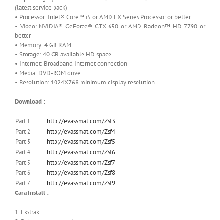
(latest service pack)
• Processor: Intel® Core™ i5 or AMD FX Series Processor or better
• Video: NVIDIA® GeForce® GTX 650 or AMD Radeon™ HD 7790 or
better
• Memory: 4 GB RAM
• Storage: 40 GB available HD space
• Internet: Broadband Internet connection
• Media: DVD-ROM drive
• Resolution: 1024X768 minimum display resolution
Download :
Part 1
http://evassmat.com/Zsf3
Part 2
http://evassmat.com/Zsf4
Part 3
http://evassmat.com/Zsf5
Part 4
http://evassmat.com/Zsf6
Part 5
http://evassmat.com/Zsf7
Part 6
http://evassmat.com/Zsf8
Part 7
http://evassmat.com/Zsf9
Cara Install :
1. Ekstrak