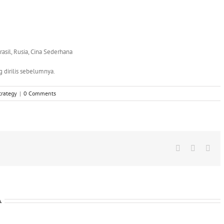
rasil, Rusia, Cina Sederhana
 dirilis sebelumnya.
trategy
|
0 Comments
Facebook
X
Wha
A