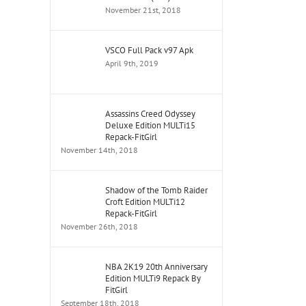
November 21st, 2018
VSCO Full Pack v97 Apk
April 9th, 2019
Assassins Creed Odyssey
Deluxe Edition MULTi15
Repack-FitGirl
November 14th, 2018
Shadow of the Tomb Raider
Croft Edition MULTi12
Repack-FitGirl
November 26th, 2018
NBA 2K19 20th Anniversary
Edition MULTi9 Repack By
FitGirl
September 18th, 2018