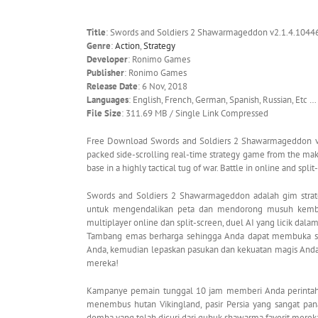
Title
: Swords and Soldiers 2 Shawarmageddon v2.1.4.104
Genre
:
Action
,
Strategy
Developer
: Ronimo Games
Publisher
: Ronimo Games
Release Date
: 6 Nov, 2018
Languages
: English, French, German, Spanish, Russian, Etc …
File Size
: 311.69 MB / Single Link Compressed
Free Download Swords and Soldiers 2 Shawarmageddon v2
packed side-scrolling real-time strategy game from the ma
base in a highly tactical tug of war. Battle in online and spl
Swords and Soldiers 2 Shawarmageddon adalah gim strate
untuk mengendalikan peta dan mendorong musuh kembali
multiplayer online dan split-screen, duel AI yang licik da
Tambang emas berharga sehingga Anda dapat membuka sal
Anda, kemudian lepaskan pasukan dan kekuatan magis Anda u
mereka!
Kampanye pemain tunggal 10 jam memberi Anda perintah 
menembus hutan Vikingland, pasir Persia yang sangat p
domba yang telah dicuri dari gubuk shawarma favorit mereka