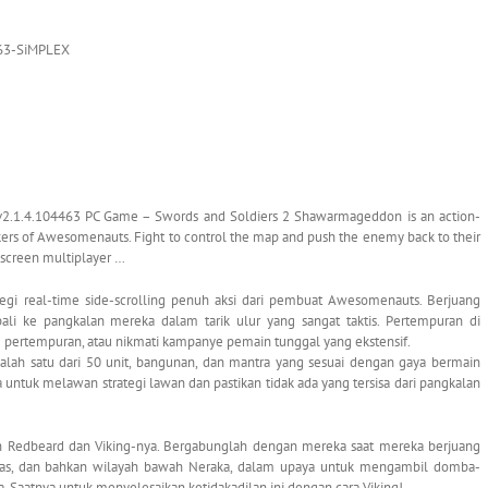
463-SiMPLEX
.1.4.104463 PC Game – Swords and Soldiers 2 Shawarmageddon is an action-
kers of Awesomenauts. Fight to control the map and push the enemy back to their
it-screen multiplayer …
gi real-time side-scrolling penuh aksi dari pembuat Awesomenauts. Berjuang
 ke pangkalan mereka dalam tarik ulur yang sangat taktis. Pertempuran di
lam pertempuran, atau nikmati kampanye pemain tunggal yang ekstensif.
ah satu dari 50 unit, bangunan, dan mantra yang sesuai dengan gaya bermain
ntuk melawan strategi lawan dan pastikan tidak ada yang tersisa dari pangkalan
Redbeard dan Viking-nya. Bergabunglah dengan mereka saat mereka berjuang
anas, dan bahkan wilayah bawah Neraka, dalam upaya untuk mengambil domba-
. Saatnya untuk menyelesaikan ketidakadilan ini dengan cara Viking!