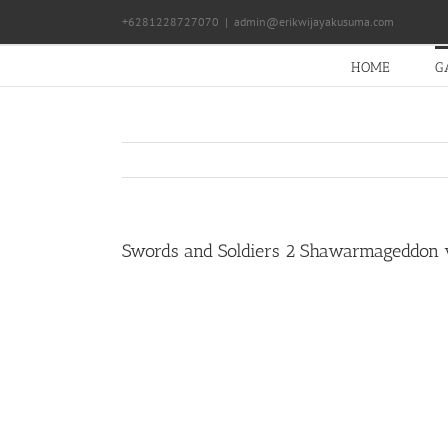
Skip
+6281228727070
|
admin@erikwijayakusuma.com
to
content
HOME
G
Swords and Soldiers 2 Shawarmageddon 