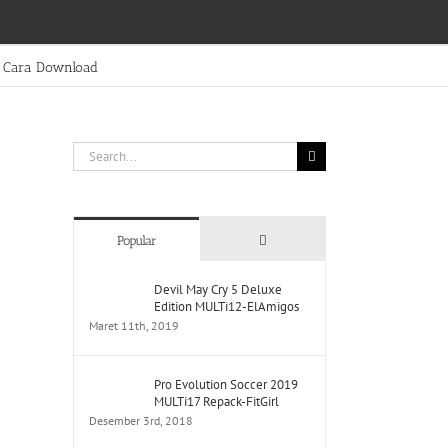
Cara Download
Search
for:
Comments
Popular
Devil May Cry 5 Deluxe
Edition MULTi12-ElAmigos
Maret 11th, 2019
Pro Evolution Soccer 2019
MULTi17 Repack-FitGirl
Desember 3rd, 2018