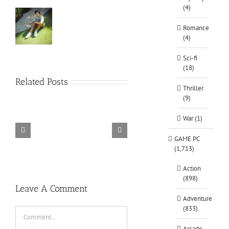
(4)
Romance
(4)
Sci-fi
(18)
Related Posts
Thriller
(9)
War (1)
GAME PC
TORINTO-DARKZER0
Alone in the
(1,713)
Action
(898)
Leave A Comment
Adventure
(833)
Comment
Arcade