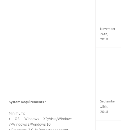
Croft
Edition
MULTi
Repack
FitGirl
November
26th,
2018
NBA
2K19
20th
Annive
Edition
MULTi
Repac
By
FitGirl
September
System Requirements :
18th,
2018
Minimum:
• OS: Windows XP/Vista/Windows
7/Windows 8/Windows 10
Fate
• Processor: 2 GHz Processor or better