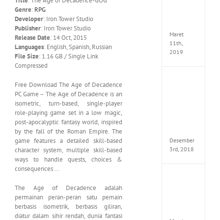
Title
: The Age of Decadence-GOG
Edition
Genre
:
RPG
MULTi
Developer
: Iron Tower Studio
ElAmi
Publisher
: Iron Tower Studio
Maret
Release Date
: 14 Oct, 2015
11th,
Languages
: English, Spanish, Russian
2019
File Size
: 1.16 GB / Single Link
Compressed
Pro
Free Download The Age of Decadence
Evolut
PC Game – The Age of Decadence is an
Soccer
isometric, turn-based, single-player
2019
role-playing game set in a low magic,
MULTi
post-apocalyptic fantasy world, inspired
Repack
FitGirl
by the fall of the Roman Empire. The
Desember
game features a detailed skill-based
3rd, 2018
character system, multiple skill-based
ways to handle quests, choices &
consequences …
One
Piece
The Age of Decadence adalah
World
permainan peran-peran satu pemain
Seeker
berbasis isometrik, berbasis giliran,
CODE
diatur dalam sihir rendah, dunia fantasi