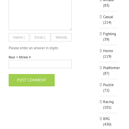
(83)
Casual
(214)
Fighting
(39)
Please enter an answer in digits:
Horror
(119)
four × three =
Platformer
(87)
Puzzle
(72)
Racing
(101)
RPG
(430)