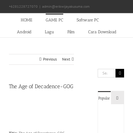
Skip
+6281228727070
|
admin@erikwijayakusuma.com
to
content
HOME
GAME PC
Software PC
Android
Lagu
Film
Cara Download
Previous
Next
Search
for:
The Age of Decadence-GOG
Commen
Popular
Devil
May
Cry
5
Delux