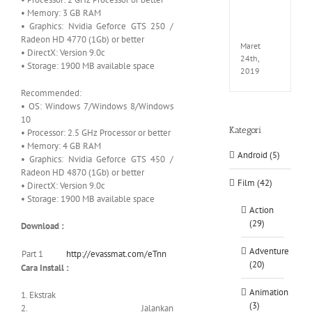
EXTEL
• Memory: 3 GB RAM
LINK-
• Graphics: Nvidia Geforce GTS 250 /
CODE
Radeon HD 4770 (1Gb) or better
Maret
• DirectX: Version 9.0c
24th,
• Storage: 1900 MB available space
2019
Recommended:
• OS: Windows 7/Windows 8/Windows
10
Kategori
• Processor: 2.5 GHz Processor or better
• Memory: 4 GB RAM
Android (5)
• Graphics: Nvidia Geforce GTS 450 /
Radeon HD 4870 (1Gb) or better
Film (42)
• DirectX: Version 9.0c
• Storage: 1900 MB available space
Action
(29)
Download :
Adventure
Part 1
http://evassmat.com/eTnn
(20)
Cara Install :
Animation
1. Ekstrak
(3)
2. Jalankan