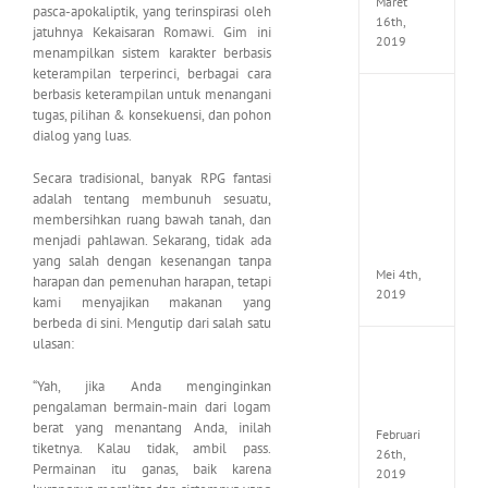
Maret
pasca-apokaliptik, yang terinspirasi oleh
16th,
jatuhnya Kekaisaran Romawi. Gim ini
2019
menampilkan sistem karakter berbasis
keterampilan terperinci, berbagai cara
berbasis keterampilan untuk menangani
Enslav
tugas, pilihan & konsekuensi, dan pohon
Odyss
dialog yang luas.
to
the
Secara tradisional, banyak RPG fantasi
West
Premi
adalah tentang membunuh sesuatu,
Edition
membersihkan ruang bawah tanah, dan
MULTi7
menjadi pahlawan. Sekarang, tidak ada
ElAmi
yang salah dengan kesenangan tanpa
Mei 4th,
harapan dan pemenuhan harapan, tetapi
2019
kami menyajikan makanan yang
berbeda di sini. Mengutip dari salah satu
ulasan:
Yakuza
Kiwam
“Yah, jika Anda menginginkan
Repack
pengalaman bermain-main dari logam
FitGirl
berat yang menantang Anda, inilah
Februari
tiketnya. Kalau tidak, ambil pass.
26th,
Permainan itu ganas, baik karena
2019