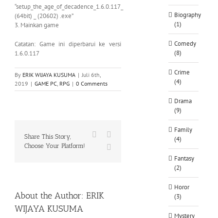
“setup_the_age_of_decadence_1.6.0.117_
Biography
(64bit) _ (20602) .exe”
(1)
3. Mainkan game
Comedy
Catatan: Game ini diperbarui ke versi
(8)
1.6.0.117
Crime
By
ERIK WIJAYA KUSUMA
|
Juli 6th,
(4)
2019
|
GAME PC
,
RPG
|
0 Comments
Drama
(9)
Family
Facebook
X
Share This Story,
(4)
Choose Your Platform!
WhatsApp
Fantasy
(2)
Horor
About the Author:
ERIK
(3)
WIJAYA KUSUMA
Mystery