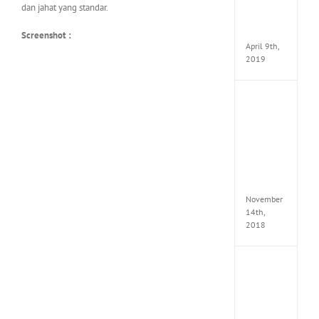
dan jahat yang standar.
Pack
v97
Apk
Screenshot :
April 9th,
2019
Assassi
Creed
Odyss
Delux
Edition
MULTi
Repack
FitGirl
November
14th,
2018
Shado
of
the
Tomb
Raider