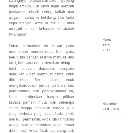
kurangnya moralitas dan sistemnya yang
tanpa ampun. Jika Anda ingin menjadi
pahlawan sebuah cerita, larilah dan
JOOX
jangan melihat ke belakang. Jika Anda
VIP
ingin menjadi Attia of the Julii atau
Mod
v5.1.0
menjadi pemain kekuatan, ini adalah
Apk
RPG Anda. ”
Maret
11th,
Fokus permainan ini bukan pada
2019
membunuh monster, tetapi lebih pada
berurusan dengan sesama manusia dan
faksi, berusaha untuk bertahan hidup –
Autod
lebih mudah diucapkan daripada
Invent
dilakukan – dan membuat nama untuk
Pro
diri sendiri. Secara alami, untuk
2017
mengakomodasi semua perencanaan,
Full
perencanaan, dan pengkhianatan itu,
Versio
kami memberikan banyak pilihan
(x64)
kepada pemain, mulai dari beberapa
November
solusi hingga pencarian hingga jalur
21st, 2018
yang berbeda yang dapat Anda ambil
melalui permainan. Anda (dan tindakan
Anda) akan menentukan siapa teman
VSCO
dan musuh Anda. Tidak ada orang baik
Full