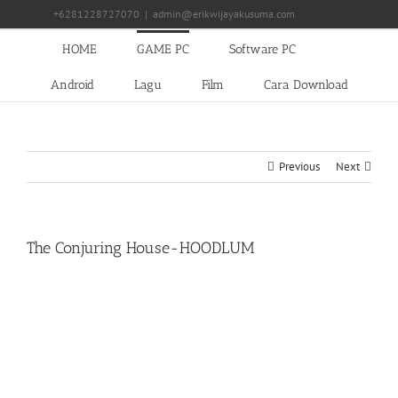
Skip
+6281228727070
|
admin@erikwijayakusuma.com
to
content
HOME
GAME PC
Software PC
Android
Lagu
Film
Cara Download
Previous
Next
The Conjuring House-HOODLUM