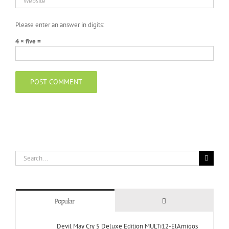
Please enter an answer in digits:
4 × five =
Search
for:
Comments
Popular
Devil May Cry 5 Deluxe Edition MULTi12-ElAmigos