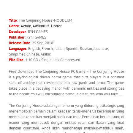
Title
: The Conjuring House-HOODLUM
Genre
:
Action
,
Adventure
,
Horror
Developer
: RYM GAMES
Publisher
: RYM GAMES
Release Date
: 25 Sep, 2018
Languages
: English, French, Italian, Spanish, Russian, Japanese,
Simplified Chinese, Arabic
File Size
: 4.40 GB / Single Link Compressed
Free Download The Conjuring House PC Game – The Conjuring House
is a psychological driven horror game that puts players in a constant
state of anxiety that crescendos into raw panic and terror. The game
takes place in a decaying manor with demonic entities and strong ties
to the occult. You will encounter grotesque creatures, who will take …
The Conjuring House adalah game horor yang didorong psikologis yang
menempatkan pemain dalam keadaan terus-menerus kecemasan yang
membuat kepanikan menjadi panik dan teror. Permainan berlangsung di
manor yang membusuk dengan entitas setan dan ikatan yang kuat
dengan okultisme. Anda akan menghadapi makhluk-makhluk aneh,