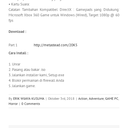
• Kartu Suara:
Catatan Tambahan Kompatibel DirectX : Gamepads yang Didukung:
Microsoft Xbox 360 Game untuk Windows (Wired), Target 1080p @ 60
fps
Download :
Part 1
http://metastead.com/20K5
Cara Install :
1. Unrar
2. Pasang atau bakar .iso
3. Jalankan installer kami, Setup.exe
4. Blokir permainan di firewall Anda
5. Jalankan game.
By
ERIK WIJAYA KUSUMA
|
Oktober 3rd, 2018
|
Action
,
Adventure
,
GAME PC
,
Horror
|
0 Comments