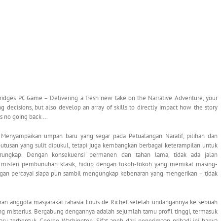
idges PC Game – Delivering a fresh new take on the Narrative Adventure, your
g decisions, but also develop an array of skills to directly impact how the story
is no going back …
. Menyampaikan umpan baru yang segar pada Petualangan Naratif, pilihan dan
tusan yang sulit dipukul, tetapi juga kembangkan berbagai keterampilan untuk
rungkap. Dengan konsekuensi permanen dan tahan lama, tidak ada jalan
ya misteri pembunuhan klasik, hidup dengan tokoh-tokoh yang memikat masing-
ngan percayai siapa pun sambil mengungkap kebenaran yang mengerikan – tidak
.
n anggota masyarakat rahasia Louis de Richet setelah undangannya ke sebuah
ang misterius. Bergabung dengannya adalah sejumlah tamu profil tinggi, termasuk
u terbentuk, George Washington. Sifat aneh dari penerimaan pribadi ini hanya