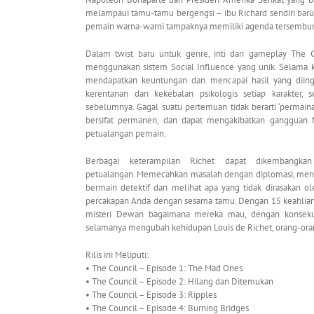
melampaui tamu-tamu bergengsi – ibu Richard sendiri baru-b
pemain warna-warni tampaknya memiliki agenda tersembuny
Dalam twist baru untuk genre, inti dari gameplay The 
menggunakan sistem Social Influence yang unik. Selama k
mendapatkan keuntungan dan mencapai hasil yang diing
kerentanan dan kekebalan psikologis setiap karakter, 
sebelumnya. Gagal suatu pertemuan tidak berarti ‘permaina
bersifat permanen, dan dapat mengakibatkan gangguan f
petualangan pemain.
Berbagai keterampilan Richet dapat dikembangk
petualangan. Memecahkan masalah dengan diplomasi, menye
bermain detektif dan melihat apa yang tidak dirasakan 
percakapan Anda dengan sesama tamu. Dengan 15 keahlian
misteri Dewan bagaimana mereka mau, dengan konsekue
selamanya mengubah kehidupan Louis de Richet, orang-orang
Rilis ini Meliputi:
• The Council – Episode 1: The Mad Ones
• The Council – Episode 2: Hilang dan Ditemukan
• The Council – Episode 3: Ripples
• The Council – Episode 4: Burning Bridges