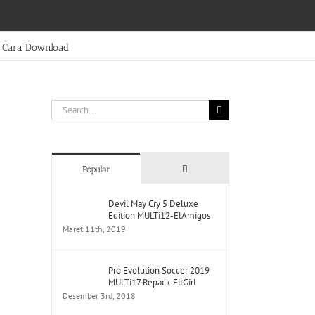
Cara Download
Search
for:
Comments
Popular
Devil May Cry 5 Deluxe
Edition MULTi12-ElAmigos
Maret 11th, 2019
Pro Evolution Soccer 2019
MULTi17 Repack-FitGirl
Desember 3rd, 2018