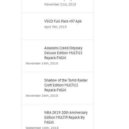
November 21st, 2018
VSCO Full Pack v97 Apk
April 9th, 2019
Assassins Creed Odyssey
Deluxe Edition MULTi15
Repack-FitGirl
November 14th, 2018
Shadow of the Tomb Raider
Croft Edition MULTi12
Repack-FitGirl
November 26th, 2018
NBA 2K19 20th Anniversary
Edition MULTi9 Repack By
FitGirl
September 18th, 2018