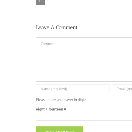
Alone in the
Siege – Razer
TORINTO-
War-
Synapse 3 No
DARKZER0
DARKZER0
Recoil Macro
Leave A Comment
Comment
Please enter an answer in digits:
eight + fourteen =