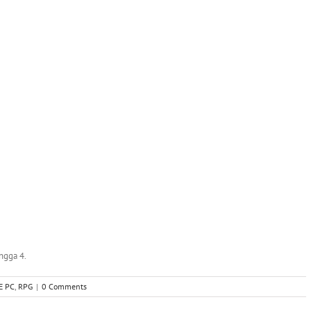
ngga 4.
E PC
,
RPG
|
0 Comments