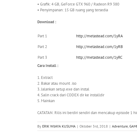
• Grafik: 4 GB, GeForce GTX 960 / Radeon R9 380
• Penyimpanan: 15 GB ruang yang tersedia
Download :
Part 1
http://metastead.com/1yRA
Part 2
http://metastead.com/1yRB
Part 3
http://metastead.com/1yRC
Cara Install :
1. Extract
2. Bakar atau mount .iso
3. Jalankan setup.exe dan instal
4. Salin crack dari CODEX dir ke installdir
5. Mainkan
CATATAN: Rilis ini berdiri sendiri dan mencakup episode 1 hi
By
ERIK WIJAYA KUSUMA
|
Oktober 3rd, 2018
|
Adventure
,
GAM