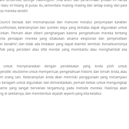
aru ini hilang di pulau itu, sementara masing-masing dan setiap orang dari para
i mereka sendiri.
Council berasal dari memanipulasi dan manuver melalui perjumpaan karakter
onfrontasi, keterampilan dan sumber daya yang terbatas dapat digunakan untuk
inkan. Pemain akan diberi penghargaan karena pengetahuan mereka tentang
serta persiapan mereka yang dilakukan selama eksplorasi dan penyelidikan
n berakhir’, dan tidak ada tindakan yang dapat diambil kembali. Konsekuensinya
isik yang persisten atau sifat mental yang membantu atau menghambat sisa
an untuk menyelaraskan dengan pendekatan yang Anda pilih untuk
lidiki okultisme untuk memperluas pengetahuan historis dan ilmiah Anda, atau
oleh orang lain. Keterampilan Anda akan memiliki penggunaan yang melampaui
 beragam untuk digunakan dan diinvestasikan, pemain bebas untuk mengungkap
nsi yang sangat bervariasi tergantung pada metode mereka. Hasilnya akan
 di sekitarnya, dan membentuk sejarah seperti yang kita ketahui.