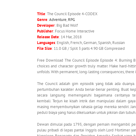
Title
: The Council Episode 4-CODEX
Genre
:
Adventure
,
RPG
Developer
: Big Bad Wolf
Publisher
: Focus Home Interactive
Release Date
: 14 Mar, 2018
Languages
: English, French, German, Spanish, Russian
File Size
: 11.0 GB / Split 3 parts 4.90 GB Compressed
Free Download The Council Episode Episode 4: Burning Br
choices and character growth truly matter. Make hard-hittin
unfolds. With permanent, long-lasting consequences, there 
The Council adalah gim episodik yang tidak ada duanya
pertumbuhan karakter Anda benar-benar penting. Buat kepu
secara langsung memengaruhi bagaimana ceritanya te
kembali. Terjun ke kisah intrik dan manipulasi dalam ga
masing menyembunyikan rahasia gelap mereka sendiri. Ja
peduli biaya yang harus dikeluarkan untuk pikiran dan tubuh
Dewan dimulai pada 1793, dengan pemain mengambil pera
pulau pribadi di lepas pantai Inggris oleh Lord Mortimer y
Napoleon Bonaparte dan Presiden Amerika Serikat yang bar