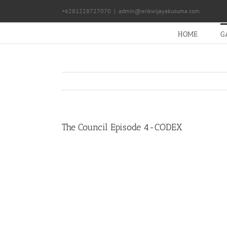
Skip
+6281228727070
|
admin@erikwijayakusuma.com
to
content
HOME
G
The Council Episode 4-CODEX