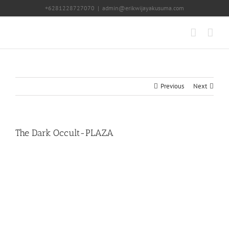
Skip
+6281228727070
|
admin@erikwijayakusuma.com
to
content
Previous
Next
The Dark Occult-PLAZA