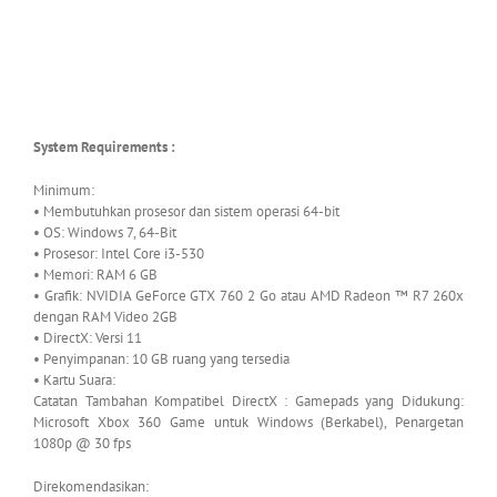
System Requirements :
Minimum:
• Membutuhkan prosesor dan sistem operasi 64-bit
• OS: Windows 7, 64-Bit
• Prosesor: Intel Core i3-530
• Memori: RAM 6 GB
• Grafik: NVIDIA GeForce GTX 760 2 Go atau AMD Radeon ™ R7 260x
dengan RAM Video 2GB
• DirectX: Versi 11
• Penyimpanan: 10 GB ruang yang tersedia
• Kartu Suara:
Catatan Tambahan Kompatibel DirectX : Gamepads yang Didukung:
Microsoft Xbox 360 Game untuk Windows (Berkabel), Penargetan
1080p @ 30 fps
Direkomendasikan: