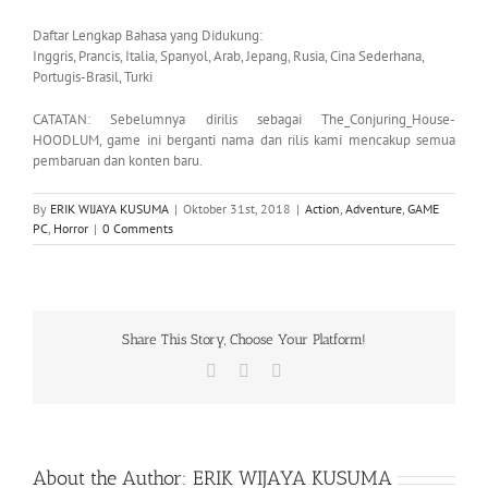
Daftar Lengkap Bahasa yang Didukung:
Inggris, Prancis, Italia, Spanyol, Arab, Jepang, Rusia, Cina Sederhana,
Portugis-Brasil, Turki
CATATAN: Sebelumnya dirilis sebagai The_Conjuring_House-
HOODLUM, game ini berganti nama dan rilis kami mencakup semua
pembaruan dan konten baru.
By
ERIK WIJAYA KUSUMA
|
Oktober 31st, 2018
|
Action
,
Adventure
,
GAME
PC
,
Horror
|
0 Comments
Share This Story, Choose Your Platform!
Facebook
X
WhatsApp
About the Author:
ERIK WIJAYA KUSUMA