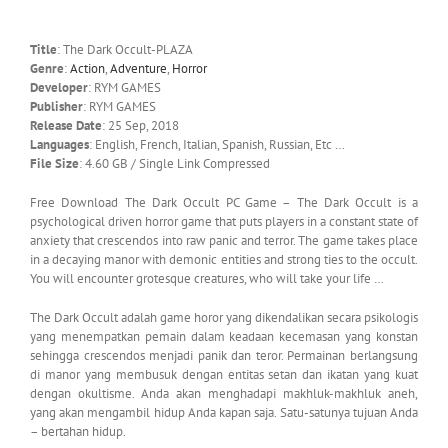
Title
: The Dark Occult-PLAZA
Genre
:
Action
,
Adventure
,
Horror
Developer
: RYM GAMES
Publisher
: RYM GAMES
Release Date
: 25 Sep, 2018
Languages
: English, French, Italian, Spanish, Russian, Etc …
File Size
: 4.60 GB / Single Link Compressed
Free Download The Dark Occult PC Game – The Dark Occult is a
psychological driven horror game that puts players in a constant state of
anxiety that crescendos into raw panic and terror. The game takes place
in a decaying manor with demonic entities and strong ties to the occult.
You will encounter grotesque creatures, who will take your life …
The Dark Occult adalah game horor yang dikendalikan secara psikologis
yang menempatkan pemain dalam keadaan kecemasan yang konstan
sehingga crescendos menjadi panik dan teror. Permainan berlangsung
di manor yang membusuk dengan entitas setan dan ikatan yang kuat
dengan okultisme. Anda akan menghadapi makhluk-makhluk aneh,
yang akan mengambil hidup Anda kapan saja. Satu-satunya tujuan Anda
– bertahan hidup.