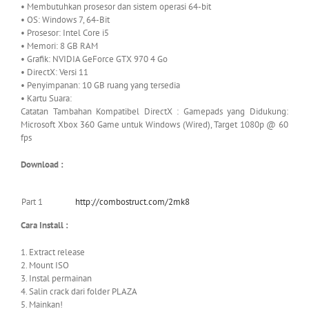
• Membutuhkan prosesor dan sistem operasi 64-bit
• OS: Windows 7, 64-Bit
• Prosesor: Intel Core i5
• Memori: 8 GB RAM
• Grafik: NVIDIA GeForce GTX 970 4 Go
• DirectX: Versi 11
• Penyimpanan: 10 GB ruang yang tersedia
• Kartu Suara:
Catatan Tambahan Kompatibel DirectX : Gamepads yang Didukung:
Microsoft Xbox 360 Game untuk Windows (Wired), Target 1080p @ 60
fps
Download :
Part 1
http://combostruct.com/2mk8
Cara Install :
1. Extract release
2. Mount ISO
3. Instal permainan
4. Salin crack dari folder PLAZA
5. Mainkan!