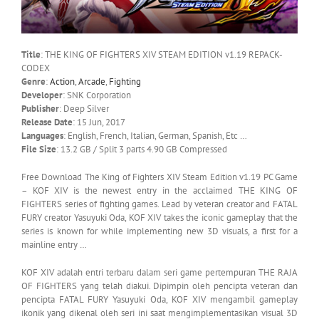
Title
: THE KING OF FIGHTERS XIV STEAM EDITION v1.19 REPACK-
CODEX
Genre
:
Action
,
Arcade
,
Fighting
Developer
: SNK Corporation
Publisher
: Deep Silver
Release Date
: 15 Jun, 2017
Languages
: English, French, Italian, German, Spanish, Etc …
File Size
: 13.2 GB / Split 3 parts 4.90 GB Compressed
Free Download The King of Fighters XIV Steam Edition v1.19 PC Game
– KOF XIV is the newest entry in the acclaimed THE KING OF
FIGHTERS series of fighting games. Lead by veteran creator and FATAL
FURY creator Yasuyuki Oda, KOF XIV takes the iconic gameplay that the
series is known for while implementing new 3D visuals, a first for a
mainline entry …
KOF XIV adalah entri terbaru dalam seri game pertempuran THE RAJA
OF FIGHTERS yang telah diakui. Dipimpin oleh pencipta veteran dan
pencipta FATAL FURY Yasuyuki Oda, KOF XIV mengambil gameplay
ikonik yang dikenal oleh seri ini saat mengimplementasikan visual 3D