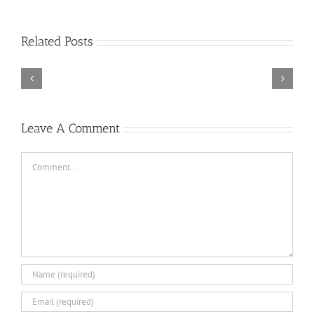
Rainbow
Related Posts
Six
Siege
–
Descenders
Razer
Bikeout-
Synapse
SKIDROW
3
TORINTO-DARKZER0
No
Leave A Comment
Recoil
Macro
Comment