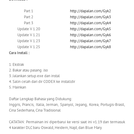
Part 1
http://dapalan.com/Gyk2
Part 2
http://dapalan.com/Gyk3
Part 3
http://dapalan.com/Gyk4
Update V 1.20
http://dapalan.com/Gyk5
Update V 1.21
http://dapalan.com/Gyk6
Update V 1.23
http://dapalan.com/Gyk7
Update V 1.25
http://dapalan.com/Gyk8
Cara Install :
1. Ekstrak
2. Bakar atau pasang .iso
3. Jalankan setup.exe dan instal
4. Salin celah dari dir CODEX ke installdir
5. Mainkan
Daftar Lengkap Bahasa yang Didukung:
Inggris, Prancis, Italia, Jerman, Spanyol, Jepang, Korea, Portugis-Brasil,
Cina Sederhana, Cina Tradisional
CATATAN: Permainan ini diperbarui ke versi saat ini v1.19 dan termasuk
4 karakter DLC baru Oswald, Heidern, Najd, dan Blue Mary.