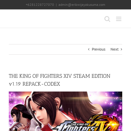
Skip
+6281228727070
|
admin@erikwijayakusuma.com
to
content
Previous
Next
THE KING OF FIGHTERS XIV STEAM EDITION
v1.19 REPACK-CODEX