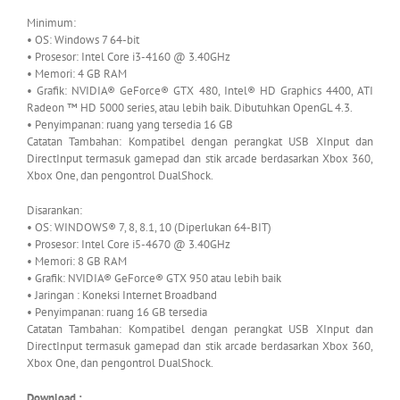
Minimum:
• OS: Windows 7 64-bit
• Prosesor: Intel Core i3-4160 @ 3.40GHz
• Memori: 4 GB RAM
• Grafik: NVIDIA® GeForce® GTX 480, Intel® HD Graphics 4400, ATI
Radeon ™ HD 5000 series, atau lebih baik. Dibutuhkan OpenGL 4.3.
• Penyimpanan: ruang yang tersedia 16 GB
Catatan Tambahan: Kompatibel dengan perangkat USB XInput dan
DirectInput termasuk gamepad dan stik arcade berdasarkan Xbox 360,
Xbox One, dan pengontrol DualShock.
Disarankan:
• OS: WINDOWS® 7, 8, 8.1, 10 (Diperlukan 64-BIT)
• Prosesor: Intel Core i5-4670 @ 3.40GHz
• Memori: 8 GB RAM
• Grafik: NVIDIA® GeForce® GTX 950 atau lebih baik
• Jaringan : Koneksi Internet Broadband
• Penyimpanan: ruang 16 GB tersedia
Catatan Tambahan: Kompatibel dengan perangkat USB XInput dan
DirectInput termasuk gamepad dan stik arcade berdasarkan Xbox 360,
Xbox One, dan pengontrol DualShock.
Download :