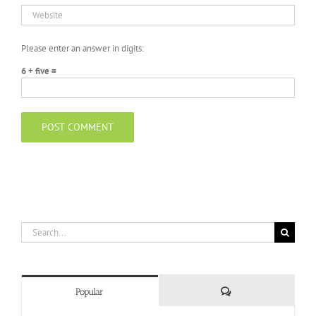
Please enter an answer in digits:
6 + five =
Search
for:
Comments
Popular