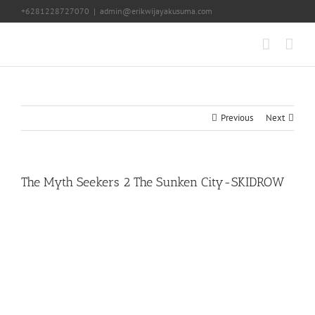
Skip
+6281228727070
|
admin@erikwijayakusuma.com
to
content
Previous
Next
The Myth Seekers 2 The Sunken City-SKIDROW