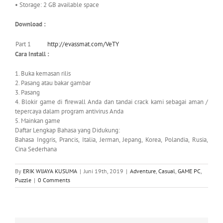
• Storage: 2 GB available space
Download :
Part 1
http://evassmat.com/VeTY
Cara Install :
1. Buka kemasan rilis
2. Pasang atau bakar gambar
3. Pasang
4. Blokir game di firewall Anda dan tandai crack kami sebagai aman /
tepercaya dalam program antivirus Anda
5. Mainkan game
Daftar Lengkap Bahasa yang Didukung:
Bahasa Inggris, Prancis, Italia, Jerman, Jepang, Korea, Polandia, Rusia,
Cina Sederhana
By
ERIK WIJAYA KUSUMA
|
Juni 19th, 2019
|
Adventure
,
Casual
,
GAME PC
,
Puzzle
|
0 Comments