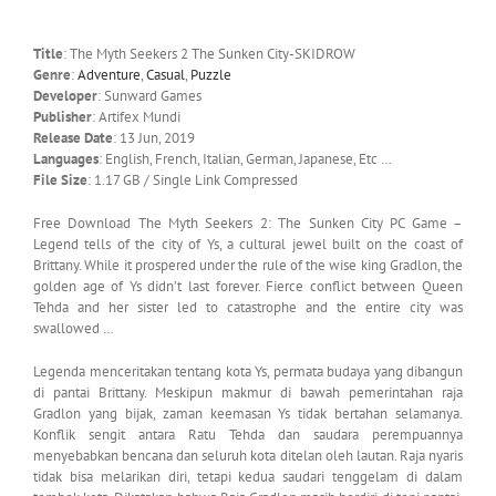
Title
: The Myth Seekers 2 The Sunken City-SKIDROW
Genre
:
Adventure
,
Casual
,
Puzzle
Developer
: Sunward Games
Publisher
: Artifex Mundi
Release Date
: 13 Jun, 2019
Languages
: English, French, Italian, German, Japanese, Etc …
File Size
: 1.17 GB / Single Link Compressed
Free Download The Myth Seekers 2: The Sunken City PC Game –
Legend tells of the city of Ys, a cultural jewel built on the coast of
Brittany. While it prospered under the rule of the wise king Gradlon, the
golden age of Ys didn’t last forever. Fierce conflict between Queen
Tehda and her sister led to catastrophe and the entire city was
swallowed …
Legenda menceritakan tentang kota Ys, permata budaya yang dibangun
di pantai Brittany. Meskipun makmur di bawah pemerintahan raja
Gradlon yang bijak, zaman keemasan Ys tidak bertahan selamanya.
Konflik sengit antara Ratu Tehda dan saudara perempuannya
menyebabkan bencana dan seluruh kota ditelan oleh lautan. Raja nyaris
tidak bisa melarikan diri, tetapi kedua saudari tenggelam di dalam