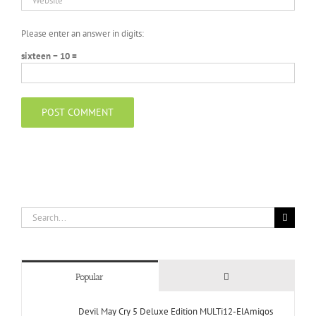
Please enter an answer in digits:
sixteen − 10 =
Search
for:
Comments
Popular
Devil May Cry 5 Deluxe Edition MULTi12-ElAmigos