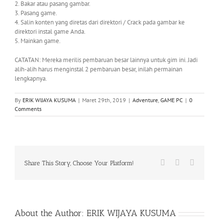
2. Bakar atau pasang gambar.
3. Pasang game.
4. Salin konten yang diretas dari direktori / Crack pada gambar ke
direktori instal game Anda.
5. Mainkan game.
CATATAN: Mereka merilis pembaruan besar lainnya untuk gim ini. Jadi
alih-alih harus menginstal 2 pembaruan besar, inilah permainan
lengkapnya.
By
ERIK WIJAYA KUSUMA
|
Maret 29th, 2019
|
Adventure
,
GAME PC
|
0
Comments
Facebook
X
WhatsA
Share This Story, Choose Your Platform!
About the Author:
ERIK WIJAYA KUSUMA