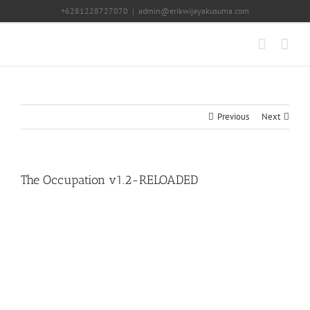
Skip
+6281228727070
|
admin@erikwijayakusuma.com
to
content
Previous
Next
The Occupation v1.2-RELOADED