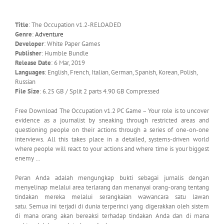
Title
: The Occupation v1.2-RELOADED
Genre
:
Adventure
Developer
: White Paper Games
Publisher
: Humble Bundle
Release Date
: 6 Mar, 2019
Languages
: English, French, Italian, German, Spanish, Korean, Polish,
Russian
File Size
: 6.25 GB / Split 2 parts 4.90 GB Compressed
Free Download The Occupation v1.2 PC Game – Your role is to uncover
evidence as a journalist by sneaking through restricted areas and
questioning people on their actions through a series of one-on-one
interviews. All this takes place in a detailed, systems-driven world
where people will react to your actions and where time is your biggest
enemy …
Peran Anda adalah mengungkap bukti sebagai jurnalis dengan
menyelinap melalui area terlarang dan menanyai orang-orang tentang
tindakan mereka melalui serangkaian wawancara satu lawan
satu. Semua ini terjadi di dunia terperinci yang digerakkan oleh sistem
di mana orang akan bereaksi terhadap tindakan Anda dan di mana